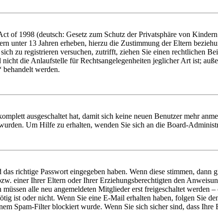
t of 1998 (deutsch: Gesetz zum Schutz der Privatsphäre von Kindern i
ern unter 13 Jahren erheben, hierzu die Zustimmung der Eltern bezieh
e sich zu registrieren versuchen, zutrifft, ziehen Sie einen rechtlichen
icht die Anlaufstelle für Rechtsangelegenheiten jeglicher Art ist; auße
“ behandelt werden.
 komplett ausgeschaltet hat, damit sich keine neuen Benutzer mehr anme
 wurden. Um Hilfe zu erhalten, wenden Sie sich an die Board-Administr
d das richtige Passwort eingegeben haben. Wenn diese stimmen, dann 
zw. einer Ihrer Eltern oder Ihrer Erziehungsberechtigten den Anweisung
n müssen alle neu angemeldeten Mitglieder erst freigeschaltet werden – 
nötig ist oder nicht. Wenn Sie eine E-Mail erhalten haben, folgen Sie d
em Spam-Filter blockiert wurde. Wenn Sie sich sicher sind, dass Ihre