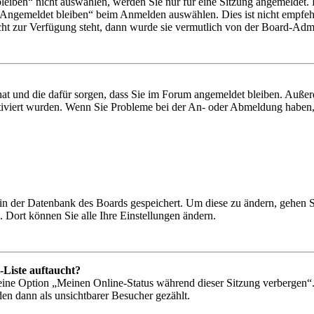
iben“ nicht auswählen, werden Sie nur für eine Sitzung angemeldet. 
„Angemeldet bleiben“ beim Anmelden auswählen. Dies ist nicht empfeh
cht zur Verfügung steht, dann wurde sie vermutlich von der Board-Admin
 hat und die dafür sorgen, dass Sie im Forum angemeldet bleiben. Auß
ktiviert wurden. Wenn Sie Probleme bei der An- oder Abmeldung haben,
n in der Datenbank des Boards gespeichert. Um diese zu ändern, gehen 
 Dort können Sie alle Ihre Einstellungen ändern.
-Liste auftaucht?
 eine Option „Meinen Online-Status während dieser Sitzung verbergen“
den dann als unsichtbarer Besucher gezählt.