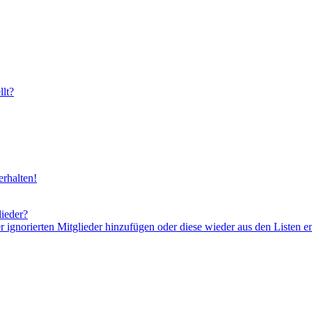
lt?
rhalten!
lieder?
er ignorierten Mitglieder hinzufügen oder diese wieder aus den Listen e