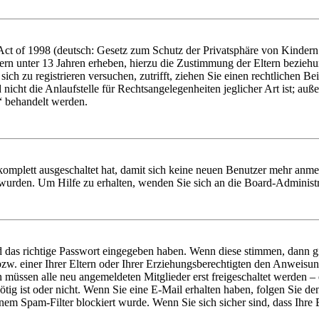
t of 1998 (deutsch: Gesetz zum Schutz der Privatsphäre von Kindern i
ern unter 13 Jahren erheben, hierzu die Zustimmung der Eltern bezieh
e sich zu registrieren versuchen, zutrifft, ziehen Sie einen rechtlichen
icht die Anlaufstelle für Rechtsangelegenheiten jeglicher Art ist; auße
“ behandelt werden.
 komplett ausgeschaltet hat, damit sich keine neuen Benutzer mehr anme
 wurden. Um Hilfe zu erhalten, wenden Sie sich an die Board-Administr
d das richtige Passwort eingegeben haben. Wenn diese stimmen, dann 
zw. einer Ihrer Eltern oder Ihrer Erziehungsberechtigten den Anweisung
n müssen alle neu angemeldeten Mitglieder erst freigeschaltet werden – 
nötig ist oder nicht. Wenn Sie eine E-Mail erhalten haben, folgen Sie d
em Spam-Filter blockiert wurde. Wenn Sie sich sicher sind, dass Ihre