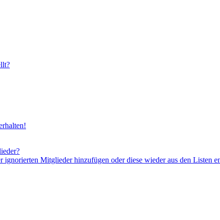
lt?
rhalten!
lieder?
er ignorierten Mitglieder hinzufügen oder diese wieder aus den Listen e