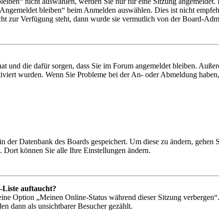
iben“ nicht auswählen, werden Sie nur für eine Sitzung angemeldet. 
„Angemeldet bleiben“ beim Anmelden auswählen. Dies ist nicht empfeh
cht zur Verfügung steht, dann wurde sie vermutlich von der Board-Admin
 hat und die dafür sorgen, dass Sie im Forum angemeldet bleiben. Auß
ktiviert wurden. Wenn Sie Probleme bei der An- oder Abmeldung haben,
n in der Datenbank des Boards gespeichert. Um diese zu ändern, gehen 
 Dort können Sie alle Ihre Einstellungen ändern.
-Liste auftaucht?
 eine Option „Meinen Online-Status während dieser Sitzung verbergen“
den dann als unsichtbarer Besucher gezählt.