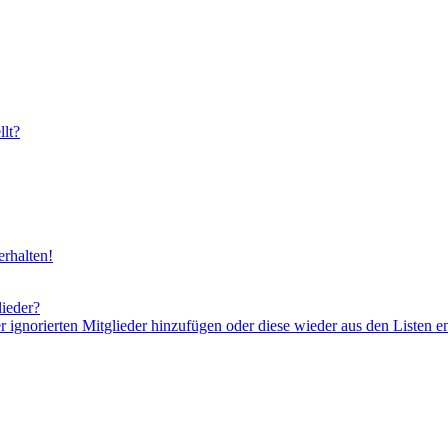
lt?
rhalten!
lieder?
er ignorierten Mitglieder hinzufügen oder diese wieder aus den Listen e