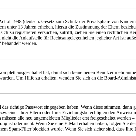
t of 1998 (deutsch: Gesetz zum Schutz der Privatsphäre von Kindern i
ern unter 13 Jahren erheben, hierzu die Zustimmung der Eltern bezieh
e sich zu registrieren versuchen, zutrifft, ziehen Sie einen rechtlichen
icht die Anlaufstelle für Rechtsangelegenheiten jeglicher Art ist; auße
“ behandelt werden.
 komplett ausgeschaltet hat, damit sich keine neuen Benutzer mehr anme
 wurden. Um Hilfe zu erhalten, wenden Sie sich an die Board-Administr
d das richtige Passwort eingegeben haben. Wenn diese stimmen, dann 
zw. einer Ihrer Eltern oder Ihrer Erziehungsberechtigten den Anweisung
n müssen alle neu angemeldeten Mitglieder erst freigeschaltet werden – 
nötig ist oder nicht. Wenn Sie eine E-Mail erhalten haben, folgen Sie d
em Spam-Filter blockiert wurde. Wenn Sie sich sicher sind, dass Ihre