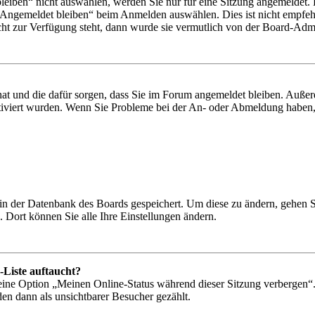
iben“ nicht auswählen, werden Sie nur für eine Sitzung angemeldet. 
„Angemeldet bleiben“ beim Anmelden auswählen. Dies ist nicht empfeh
cht zur Verfügung steht, dann wurde sie vermutlich von der Board-Admin
 hat und die dafür sorgen, dass Sie im Forum angemeldet bleiben. Auß
ktiviert wurden. Wenn Sie Probleme bei der An- oder Abmeldung haben,
n in der Datenbank des Boards gespeichert. Um diese zu ändern, gehen 
 Dort können Sie alle Ihre Einstellungen ändern.
-Liste auftaucht?
 eine Option „Meinen Online-Status während dieser Sitzung verbergen“
den dann als unsichtbarer Besucher gezählt.