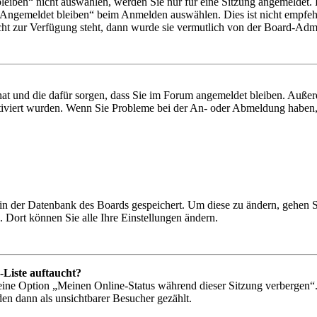
iben“ nicht auswählen, werden Sie nur für eine Sitzung angemeldet. 
„Angemeldet bleiben“ beim Anmelden auswählen. Dies ist nicht empfeh
cht zur Verfügung steht, dann wurde sie vermutlich von der Board-Admin
 hat und die dafür sorgen, dass Sie im Forum angemeldet bleiben. Auß
ktiviert wurden. Wenn Sie Probleme bei der An- oder Abmeldung haben,
n in der Datenbank des Boards gespeichert. Um diese zu ändern, gehen 
 Dort können Sie alle Ihre Einstellungen ändern.
-Liste auftaucht?
 eine Option „Meinen Online-Status während dieser Sitzung verbergen“
den dann als unsichtbarer Besucher gezählt.