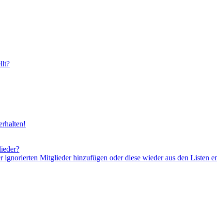
lt?
rhalten!
lieder?
er ignorierten Mitglieder hinzufügen oder diese wieder aus den Listen e