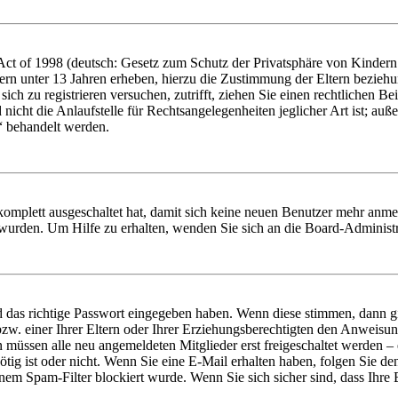
t of 1998 (deutsch: Gesetz zum Schutz der Privatsphäre von Kindern i
ern unter 13 Jahren erheben, hierzu die Zustimmung der Eltern bezieh
e sich zu registrieren versuchen, zutrifft, ziehen Sie einen rechtlichen
icht die Anlaufstelle für Rechtsangelegenheiten jeglicher Art ist; auße
“ behandelt werden.
 komplett ausgeschaltet hat, damit sich keine neuen Benutzer mehr anme
 wurden. Um Hilfe zu erhalten, wenden Sie sich an die Board-Administr
d das richtige Passwort eingegeben haben. Wenn diese stimmen, dann 
zw. einer Ihrer Eltern oder Ihrer Erziehungsberechtigten den Anweisung
n müssen alle neu angemeldeten Mitglieder erst freigeschaltet werden – 
nötig ist oder nicht. Wenn Sie eine E-Mail erhalten haben, folgen Sie d
em Spam-Filter blockiert wurde. Wenn Sie sich sicher sind, dass Ihre