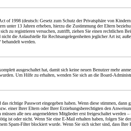
t of 1998 (deutsch: Gesetz zum Schutz der Privatsphäre von Kindern i
ern unter 13 Jahren erheben, hierzu die Zustimmung der Eltern bezieh
e sich zu registrieren versuchen, zutrifft, ziehen Sie einen rechtlichen
icht die Anlaufstelle für Rechtsangelegenheiten jeglicher Art ist; auße
“ behandelt werden.
 komplett ausgeschaltet hat, damit sich keine neuen Benutzer mehr anme
 wurden. Um Hilfe zu erhalten, wenden Sie sich an die Board-Administr
d das richtige Passwort eingegeben haben. Wenn diese stimmen, dann 
zw. einer Ihrer Eltern oder Ihrer Erziehungsberechtigten den Anweisung
n müssen alle neu angemeldeten Mitglieder erst freigeschaltet werden – 
nötig ist oder nicht. Wenn Sie eine E-Mail erhalten haben, folgen Sie d
em Spam-Filter blockiert wurde. Wenn Sie sich sicher sind, dass Ihre