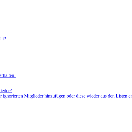
lt?
rhalten!
lieder?
er ignorierten Mitglieder hinzufügen oder diese wieder aus den Listen e