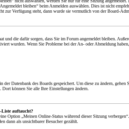
iben“ nicht auswählen, werden Sie nur für eine Sitzung angemeldet. 
„Angemeldet bleiben“ beim Anmelden auswählen. Dies ist nicht empfeh
cht zur Verfügung steht, dann wurde sie vermutlich von der Board-Admin
 hat und die dafür sorgen, dass Sie im Forum angemeldet bleiben. Auß
ktiviert wurden. Wenn Sie Probleme bei der An- oder Abmeldung haben,
n in der Datenbank des Boards gespeichert. Um diese zu ändern, gehen 
 Dort können Sie alle Ihre Einstellungen ändern.
-Liste auftaucht?
 eine Option „Meinen Online-Status während dieser Sitzung verbergen“
den dann als unsichtbarer Besucher gezählt.