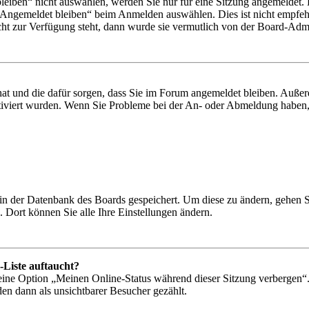
iben“ nicht auswählen, werden Sie nur für eine Sitzung angemeldet. 
„Angemeldet bleiben“ beim Anmelden auswählen. Dies ist nicht empfeh
cht zur Verfügung steht, dann wurde sie vermutlich von der Board-Admin
 hat und die dafür sorgen, dass Sie im Forum angemeldet bleiben. Auß
ktiviert wurden. Wenn Sie Probleme bei der An- oder Abmeldung haben,
n in der Datenbank des Boards gespeichert. Um diese zu ändern, gehen 
 Dort können Sie alle Ihre Einstellungen ändern.
-Liste auftaucht?
 eine Option „Meinen Online-Status während dieser Sitzung verbergen“
den dann als unsichtbarer Besucher gezählt.