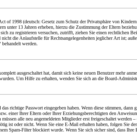
t of 1998 (deutsch: Gesetz zum Schutz der Privatsphäre von Kindern i
ern unter 13 Jahren erheben, hierzu die Zustimmung der Eltern bezieh
e sich zu registrieren versuchen, zutrifft, ziehen Sie einen rechtlichen
icht die Anlaufstelle für Rechtsangelegenheiten jeglicher Art ist; auße
“ behandelt werden.
 komplett ausgeschaltet hat, damit sich keine neuen Benutzer mehr anme
 wurden. Um Hilfe zu erhalten, wenden Sie sich an die Board-Administr
d das richtige Passwort eingegeben haben. Wenn diese stimmen, dann 
zw. einer Ihrer Eltern oder Ihrer Erziehungsberechtigten den Anweisung
n müssen alle neu angemeldeten Mitglieder erst freigeschaltet werden – 
nötig ist oder nicht. Wenn Sie eine E-Mail erhalten haben, folgen Sie d
em Spam-Filter blockiert wurde. Wenn Sie sich sicher sind, dass Ihre