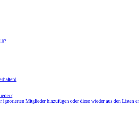
lt?
rhalten!
lieder?
er ignorierten Mitglieder hinzufügen oder diese wieder aus den Listen e