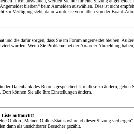
iben“ nicht auswählen, werden Sie nur für eine Sitzung angemeldet. 
„Angemeldet bleiben“ beim Anmelden auswählen. Dies ist nicht empfeh
cht zur Verfügung steht, dann wurde sie vermutlich von der Board-Admin
 hat und die dafür sorgen, dass Sie im Forum angemeldet bleiben. Auß
ktiviert wurden. Wenn Sie Probleme bei der An- oder Abmeldung haben,
n in der Datenbank des Boards gespeichert. Um diese zu ändern, gehen 
 Dort können Sie alle Ihre Einstellungen ändern.
-Liste auftaucht?
 eine Option „Meinen Online-Status während dieser Sitzung verbergen“
den dann als unsichtbarer Besucher gezählt.