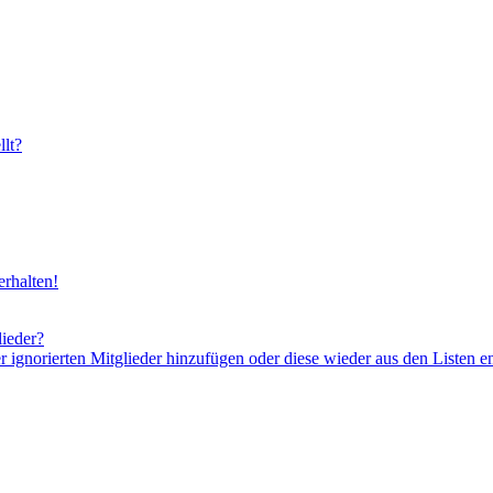
lt?
rhalten!
lieder?
er ignorierten Mitglieder hinzufügen oder diese wieder aus den Listen e