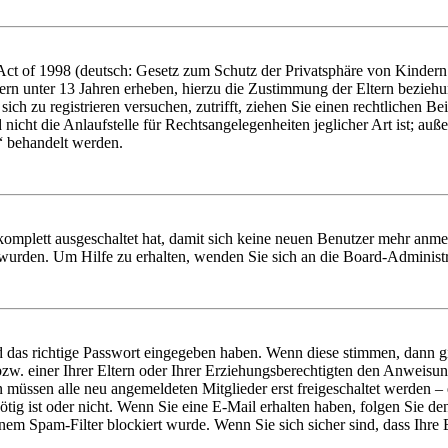
t of 1998 (deutsch: Gesetz zum Schutz der Privatsphäre von Kindern i
ern unter 13 Jahren erheben, hierzu die Zustimmung der Eltern bezieh
e sich zu registrieren versuchen, zutrifft, ziehen Sie einen rechtlichen
icht die Anlaufstelle für Rechtsangelegenheiten jeglicher Art ist; auße
“ behandelt werden.
 komplett ausgeschaltet hat, damit sich keine neuen Benutzer mehr anme
 wurden. Um Hilfe zu erhalten, wenden Sie sich an die Board-Administr
d das richtige Passwort eingegeben haben. Wenn diese stimmen, dann 
zw. einer Ihrer Eltern oder Ihrer Erziehungsberechtigten den Anweisung
n müssen alle neu angemeldeten Mitglieder erst freigeschaltet werden – 
nötig ist oder nicht. Wenn Sie eine E-Mail erhalten haben, folgen Sie d
em Spam-Filter blockiert wurde. Wenn Sie sich sicher sind, dass Ihre