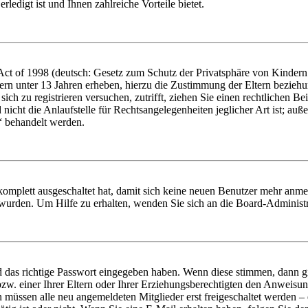
ledigt ist und Ihnen zahlreiche Vorteile bietet.
t of 1998 (deutsch: Gesetz zum Schutz der Privatsphäre von Kindern i
ern unter 13 Jahren erheben, hierzu die Zustimmung der Eltern bezieh
e sich zu registrieren versuchen, zutrifft, ziehen Sie einen rechtlichen
icht die Anlaufstelle für Rechtsangelegenheiten jeglicher Art ist; auße
“ behandelt werden.
 komplett ausgeschaltet hat, damit sich keine neuen Benutzer mehr anme
 wurden. Um Hilfe zu erhalten, wenden Sie sich an die Board-Administr
d das richtige Passwort eingegeben haben. Wenn diese stimmen, dann 
zw. einer Ihrer Eltern oder Ihrer Erziehungsberechtigten den Anweisung
n müssen alle neu angemeldeten Mitglieder erst freigeschaltet werden – 