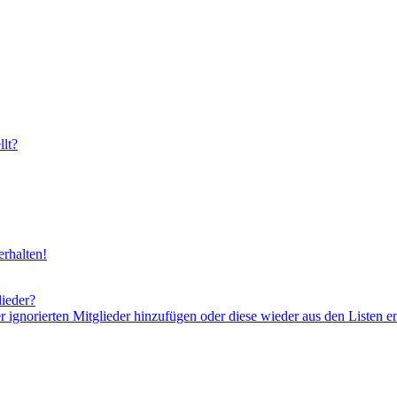
lt?
rhalten!
lieder?
er ignorierten Mitglieder hinzufügen oder diese wieder aus den Listen e