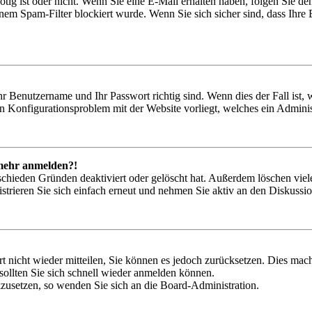
nötig ist oder nicht. Wenn Sie eine E-Mail erhalten haben, folgen Sie d
em Spam-Filter blockiert wurde. Wenn Sie sich sicher sind, dass Ihre
hr Benutzername und Ihr Passwort richtig sind. Wenn dies der Fall ist
ein Konfigurationsproblem mit der Website vorliegt, welches ein Adminis
t mehr anmelden?!
schieden Gründen deaktiviert oder gelöscht hat. Außerdem löschen viele
trieren Sie sich einfach erneut und nehmen Sie aktiv an den Diskussion
rt nicht wieder mitteilen, Sie können es jedoch zurücksetzen. Dies ma
ollten Sie sich schnell wieder anmelden können.
ckzusetzen, so wenden Sie sich an die Board-Administration.