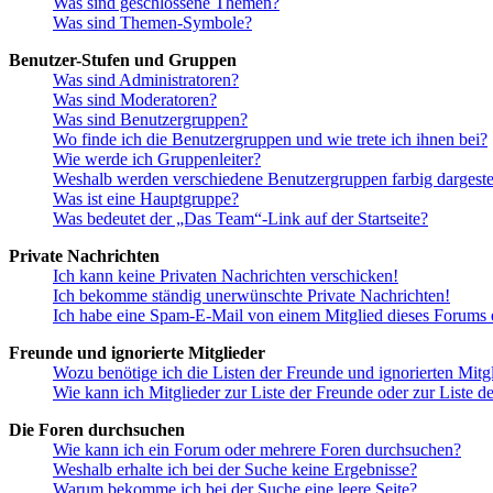
Was sind geschlossene Themen?
Was sind Themen-Symbole?
Benutzer-Stufen und Gruppen
Was sind Administratoren?
Was sind Moderatoren?
Was sind Benutzergruppen?
Wo finde ich die Benutzergruppen und wie trete ich ihnen bei?
Wie werde ich Gruppenleiter?
Weshalb werden verschiedene Benutzergruppen farbig dargestel
Was ist eine Hauptgruppe?
Was bedeutet der „Das Team“-Link auf der Startseite?
Private Nachrichten
Ich kann keine Privaten Nachrichten verschicken!
Ich bekomme ständig unerwünschte Private Nachrichten!
Ich habe eine Spam-E-Mail von einem Mitglied dieses Forums e
Freunde und ignorierte Mitglieder
Wozu benötige ich die Listen der Freunde und ignorierten Mitg
Wie kann ich Mitglieder zur Liste der Freunde oder zur Liste d
Die Foren durchsuchen
Wie kann ich ein Forum oder mehrere Foren durchsuchen?
Weshalb erhalte ich bei der Suche keine Ergebnisse?
Warum bekomme ich bei der Suche eine leere Seite?