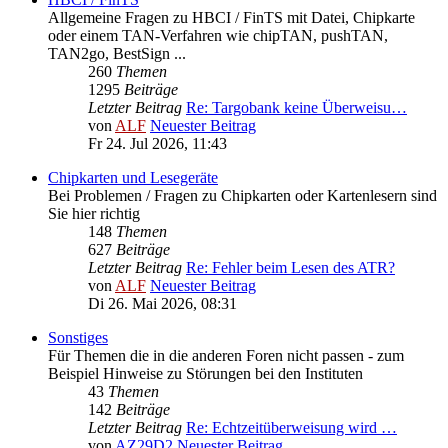
Allgemeine Fragen zu HBCI / FinTS mit Datei, Chipkarte
oder einem TAN-Verfahren wie chipTAN, pushTAN,
TAN2go, BestSign ...
260
Themen
1295
Beiträge
Letzter Beitrag
Re: Targobank keine Überweisu…
von
ALF
Neuester Beitrag
Fr 24. Jul 2026, 11:43
Chipkarten und Lesegeräte
Bei Problemen / Fragen zu Chipkarten oder Kartenlesern sind
Sie hier richtig
148
Themen
627
Beiträge
Letzter Beitrag
Re: Fehler beim Lesen des ATR?
von
ALF
Neuester Beitrag
Di 26. Mai 2026, 08:31
Sonstiges
Für Themen die in die anderen Foren nicht passen - zum
Beispiel Hinweise zu Störungen bei den Instituten
43
Themen
142
Beiträge
Letzter Beitrag
Re: Echtzeitüberweisung wird …
von
AZ29D2
Neuester Beitrag