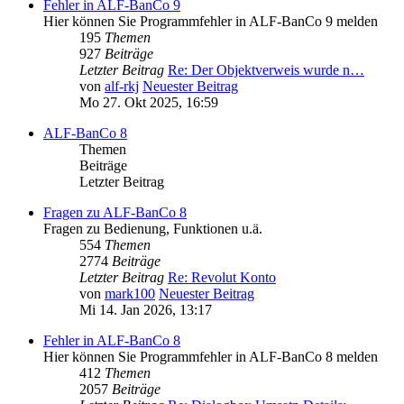
Fehler in ALF-BanCo 9
Hier können Sie Programmfehler in ALF-BanCo 9 melden
195
Themen
927
Beiträge
Letzter Beitrag
Re: Der Objektverweis wurde n…
von
alf-rkj
Neuester Beitrag
Mo 27. Okt 2025, 16:59
ALF-BanCo 8
Themen
Beiträge
Letzter Beitrag
Fragen zu ALF-BanCo 8
Fragen zu Bedienung, Funktionen u.ä.
554
Themen
2774
Beiträge
Letzter Beitrag
Re: Revolut Konto
von
mark100
Neuester Beitrag
Mi 14. Jan 2026, 13:17
Fehler in ALF-BanCo 8
Hier können Sie Programmfehler in ALF-BanCo 8 melden
412
Themen
2057
Beiträge