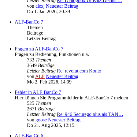
Letzter Beitrag
Re: Dialogbox Umsatz-Details:…
von
alexj
Neuester Beitrag
Do 1. Jan 2026, 20:39
ALF-BanCo 7
Themen
Beiträge
Letzter Beitrag
Fragen zu ALF-BanCo 7
Fragen zu Bedienung, Funktionen u.ä.
733
Themen
3649
Beiträge
Letzter Beitrag
Re: revolut.com Konto
von
ALF
Neuester Beitrag
Mo 2. Feb 2026, 14:09
Fehler in ALF-BanCo 7
Hier können Sie Programmfehler in ALF-BanCo 7 melden
525
Themen
2671
Beiträge
Letzter Beitrag
Re: 946 Securego plus als TAN…
von
goose
Neuester Beitrag
Do 21. Aug 2025, 12:15
ALF-BanCo 6