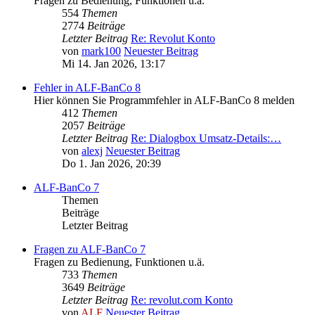
Fragen zu Bedienung, Funktionen u.ä.
554
Themen
2774
Beiträge
Letzter Beitrag
Re: Revolut Konto
von
mark100
Neuester Beitrag
Mi 14. Jan 2026, 13:17
Fehler in ALF-BanCo 8
Hier können Sie Programmfehler in ALF-BanCo 8 melden
412
Themen
2057
Beiträge
Letzter Beitrag
Re: Dialogbox Umsatz-Details:…
von
alexj
Neuester Beitrag
Do 1. Jan 2026, 20:39
ALF-BanCo 7
Themen
Beiträge
Letzter Beitrag
Fragen zu ALF-BanCo 7
Fragen zu Bedienung, Funktionen u.ä.
733
Themen
3649
Beiträge
Letzter Beitrag
Re: revolut.com Konto
von
ALF
Neuester Beitrag