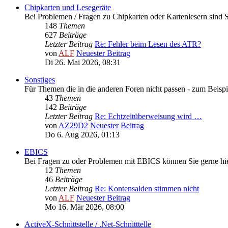
Chipkarten und Lesegeräte
Bei Problemen / Fragen zu Chipkarten oder Kartenlesern sind Si
148
Themen
627
Beiträge
Letzter Beitrag
Re: Fehler beim Lesen des ATR?
von
ALF
Neuester Beitrag
Di 26. Mai 2026, 08:31
Sonstiges
Für Themen die in die anderen Foren nicht passen - zum Beispi
43
Themen
142
Beiträge
Letzter Beitrag
Re: Echtzeitüberweisung wird …
von
AZ29D2
Neuester Beitrag
Do 6. Aug 2026, 01:13
EBICS
Bei Fragen zu oder Problemen mit EBICS können Sie gerne hie
12
Themen
46
Beiträge
Letzter Beitrag
Re: Kontensalden stimmen nicht
von
ALF
Neuester Beitrag
Mo 16. Mär 2026, 08:00
ActiveX-Schnittstelle / .Net-Schnitttelle