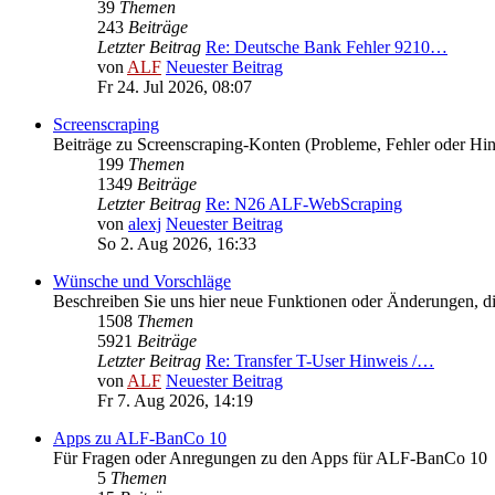
39
Themen
243
Beiträge
Letzter Beitrag
Re: Deutsche Bank Fehler 9210…
von
ALF
Neuester Beitrag
Fr 24. Jul 2026, 08:07
Screenscraping
Beiträge zu Screenscraping-Konten (Probleme, Fehler oder Hi
199
Themen
1349
Beiträge
Letzter Beitrag
Re: N26 ALF-WebScraping
von
alexj
Neuester Beitrag
So 2. Aug 2026, 16:33
Wünsche und Vorschläge
Beschreiben Sie uns hier neue Funktionen oder Änderungen, die
1508
Themen
5921
Beiträge
Letzter Beitrag
Re: Transfer T-User Hinweis /…
von
ALF
Neuester Beitrag
Fr 7. Aug 2026, 14:19
Apps zu ALF-BanCo 10
Für Fragen oder Anregungen zu den Apps für ALF-BanCo 10
5
Themen