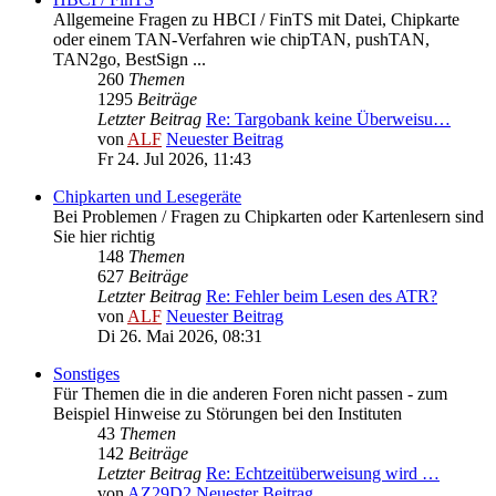
Allgemeine Fragen zu HBCI / FinTS mit Datei, Chipkarte
oder einem TAN-Verfahren wie chipTAN, pushTAN,
TAN2go, BestSign ...
260
Themen
1295
Beiträge
Letzter Beitrag
Re: Targobank keine Überweisu…
von
ALF
Neuester Beitrag
Fr 24. Jul 2026, 11:43
Chipkarten und Lesegeräte
Bei Problemen / Fragen zu Chipkarten oder Kartenlesern sind
Sie hier richtig
148
Themen
627
Beiträge
Letzter Beitrag
Re: Fehler beim Lesen des ATR?
von
ALF
Neuester Beitrag
Di 26. Mai 2026, 08:31
Sonstiges
Für Themen die in die anderen Foren nicht passen - zum
Beispiel Hinweise zu Störungen bei den Instituten
43
Themen
142
Beiträge
Letzter Beitrag
Re: Echtzeitüberweisung wird …
von
AZ29D2
Neuester Beitrag