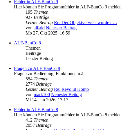
Fehler in ALF-BanCo 9
Hier können Sie Programmfehler in ALF-BanCo 9 melden
195
Themen
927
Beiträge
Letzter Beitrag
Re: Der Objektverweis wurde n…
von
alf-rkj
Neuester Beitrag
Mo 27. Okt 2025, 16:59
ALF-BanCo 8
Themen
Beiträge
Letzter Beitrag
Fragen zu ALF-BanCo 8
Fragen zu Bedienung, Funktionen u.ä.
554
Themen
2774
Beiträge
Letzter Beitrag
Re: Revolut Konto
von
mark100
Neuester Beitrag
Mi 14. Jan 2026, 13:17
Fehler in ALF-BanCo 8
Hier können Sie Programmfehler in ALF-BanCo 8 melden
412
Themen
2057
Beiträge