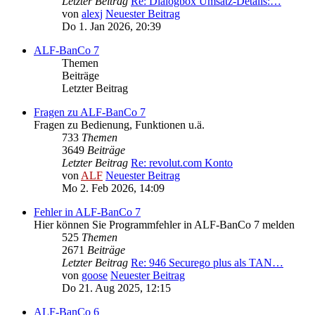
Letzter Beitrag
Re: Dialogbox Umsatz-Details:…
von
alexj
Neuester Beitrag
Do 1. Jan 2026, 20:39
ALF-BanCo 7
Themen
Beiträge
Letzter Beitrag
Fragen zu ALF-BanCo 7
Fragen zu Bedienung, Funktionen u.ä.
733
Themen
3649
Beiträge
Letzter Beitrag
Re: revolut.com Konto
von
ALF
Neuester Beitrag
Mo 2. Feb 2026, 14:09
Fehler in ALF-BanCo 7
Hier können Sie Programmfehler in ALF-BanCo 7 melden
525
Themen
2671
Beiträge
Letzter Beitrag
Re: 946 Securego plus als TAN…
von
goose
Neuester Beitrag
Do 21. Aug 2025, 12:15
ALF-BanCo 6