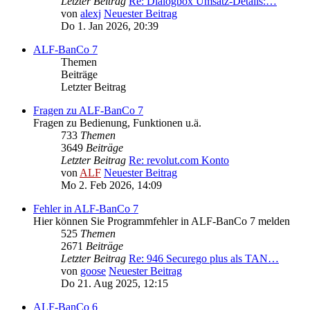
Letzter Beitrag
Re: Dialogbox Umsatz-Details:…
von
alexj
Neuester Beitrag
Do 1. Jan 2026, 20:39
ALF-BanCo 7
Themen
Beiträge
Letzter Beitrag
Fragen zu ALF-BanCo 7
Fragen zu Bedienung, Funktionen u.ä.
733
Themen
3649
Beiträge
Letzter Beitrag
Re: revolut.com Konto
von
ALF
Neuester Beitrag
Mo 2. Feb 2026, 14:09
Fehler in ALF-BanCo 7
Hier können Sie Programmfehler in ALF-BanCo 7 melden
525
Themen
2671
Beiträge
Letzter Beitrag
Re: 946 Securego plus als TAN…
von
goose
Neuester Beitrag
Do 21. Aug 2025, 12:15
ALF-BanCo 6