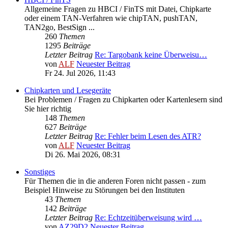
Allgemeine Fragen zu HBCI / FinTS mit Datei, Chipkarte
oder einem TAN-Verfahren wie chipTAN, pushTAN,
TAN2go, BestSign ...
260
Themen
1295
Beiträge
Letzter Beitrag
Re: Targobank keine Überweisu…
von
ALF
Neuester Beitrag
Fr 24. Jul 2026, 11:43
Chipkarten und Lesegeräte
Bei Problemen / Fragen zu Chipkarten oder Kartenlesern sind
Sie hier richtig
148
Themen
627
Beiträge
Letzter Beitrag
Re: Fehler beim Lesen des ATR?
von
ALF
Neuester Beitrag
Di 26. Mai 2026, 08:31
Sonstiges
Für Themen die in die anderen Foren nicht passen - zum
Beispiel Hinweise zu Störungen bei den Instituten
43
Themen
142
Beiträge
Letzter Beitrag
Re: Echtzeitüberweisung wird …
von
AZ29D2
Neuester Beitrag