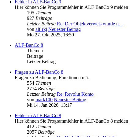
Fehler in ALF-BanCo 9
Hier können Sie Programmfehler in ALF-BanCo 9 melden
195
Themen
927
Beiträge
Letzter Beitrag
Re: Der Objektverweis wurde n…
von
alf-rkj
Neuester Beitrag
Mo 27. Okt 2025, 16:59
ALF-BanCo 8
Themen
Beiträge
Letzter Beitrag
Fragen zu ALF-BanCo 8
Fragen zu Bedienung, Funktionen u.ä.
554
Themen
2774
Beiträge
Letzter Beitrag
Re: Revolut Konto
von
mark100
Neuester Beitrag
Mi 14. Jan 2026, 13:17
Fehler in ALF-BanCo 8
Hier können Sie Programmfehler in ALF-BanCo 8 melden
412
Themen
2057
Beiträge