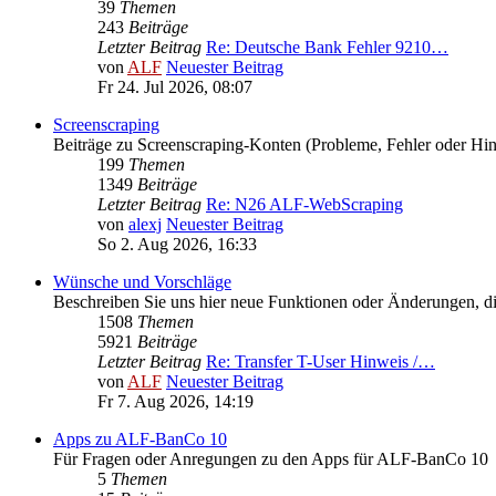
39
Themen
243
Beiträge
Letzter Beitrag
Re: Deutsche Bank Fehler 9210…
von
ALF
Neuester Beitrag
Fr 24. Jul 2026, 08:07
Screenscraping
Beiträge zu Screenscraping-Konten (Probleme, Fehler oder Hi
199
Themen
1349
Beiträge
Letzter Beitrag
Re: N26 ALF-WebScraping
von
alexj
Neuester Beitrag
So 2. Aug 2026, 16:33
Wünsche und Vorschläge
Beschreiben Sie uns hier neue Funktionen oder Änderungen, die
1508
Themen
5921
Beiträge
Letzter Beitrag
Re: Transfer T-User Hinweis /…
von
ALF
Neuester Beitrag
Fr 7. Aug 2026, 14:19
Apps zu ALF-BanCo 10
Für Fragen oder Anregungen zu den Apps für ALF-BanCo 10
5
Themen