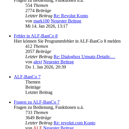
Fragen zu Bedienung, Funktionen u.ä.
554
Themen
2774
Beiträge
Letzter Beitrag
Re: Revolut Konto
von
mark100
Neuester Beitrag
Mi 14. Jan 2026, 13:17
Fehler in ALF-BanCo 8
Hier können Sie Programmfehler in ALF-BanCo 8 melden
412
Themen
2057
Beiträge
Letzter Beitrag
Re: Dialogbox Umsatz-Details:…
von
alexj
Neuester Beitrag
Do 1. Jan 2026, 20:39
ALF-BanCo 7
Themen
Beiträge
Letzter Beitrag
Fragen zu ALF-BanCo 7
Fragen zu Bedienung, Funktionen u.ä.
733
Themen
3649
Beiträge
Letzter Beitrag
Re: revolut.com Konto
von
ALF
Neuester Beitrag