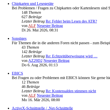
Chipkarten und Lesegeräte
Bei Problemen / Fragen zu Chipkarten oder Kartenlesern sind Si
148
Themen
627
Beiträge
Letzter Beitrag
Re: Fehler beim Lesen des ATR?
von
ALF
Neuester Beitrag
Di 26. Mai 2026, 08:31
Sonstiges
Für Themen die in die anderen Foren nicht passen - zum Beispi
43
Themen
142
Beiträge
Letzter Beitrag
Re: Echtzeitüberweisung wird …
von
AZ29D2
Neuester Beitrag
Do 6. Aug 2026, 01:13
EBICS
Bei Fragen zu oder Problemen mit EBICS können Sie gerne hie
12
Themen
46
Beiträge
Letzter Beitrag
Re: Kontensalden stimmen nicht
von
ALF
Neuester Beitrag
Mo 16. Mär 2026, 08:00
ActiveX-Schnittstelle / .Net-Schnitttelle