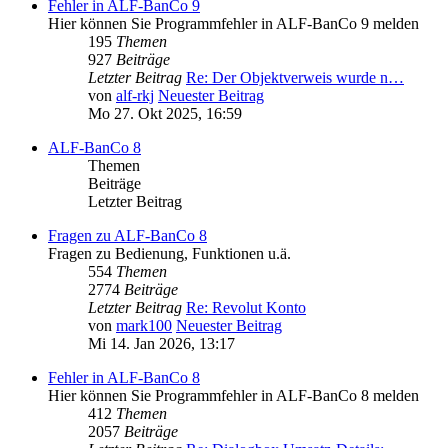
Fehler in ALF-BanCo 9
Hier können Sie Programmfehler in ALF-BanCo 9 melden
195
Themen
927
Beiträge
Letzter Beitrag
Re: Der Objektverweis wurde n…
von
alf-rkj
Neuester Beitrag
Mo 27. Okt 2025, 16:59
ALF-BanCo 8
Themen
Beiträge
Letzter Beitrag
Fragen zu ALF-BanCo 8
Fragen zu Bedienung, Funktionen u.ä.
554
Themen
2774
Beiträge
Letzter Beitrag
Re: Revolut Konto
von
mark100
Neuester Beitrag
Mi 14. Jan 2026, 13:17
Fehler in ALF-BanCo 8
Hier können Sie Programmfehler in ALF-BanCo 8 melden
412
Themen
2057
Beiträge