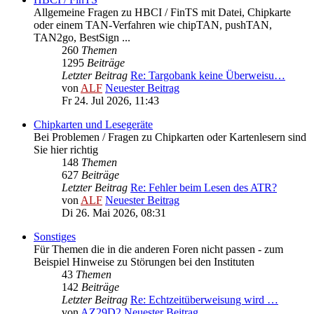
Allgemeine Fragen zu HBCI / FinTS mit Datei, Chipkarte
oder einem TAN-Verfahren wie chipTAN, pushTAN,
TAN2go, BestSign ...
260
Themen
1295
Beiträge
Letzter Beitrag
Re: Targobank keine Überweisu…
von
ALF
Neuester Beitrag
Fr 24. Jul 2026, 11:43
Chipkarten und Lesegeräte
Bei Problemen / Fragen zu Chipkarten oder Kartenlesern sind
Sie hier richtig
148
Themen
627
Beiträge
Letzter Beitrag
Re: Fehler beim Lesen des ATR?
von
ALF
Neuester Beitrag
Di 26. Mai 2026, 08:31
Sonstiges
Für Themen die in die anderen Foren nicht passen - zum
Beispiel Hinweise zu Störungen bei den Instituten
43
Themen
142
Beiträge
Letzter Beitrag
Re: Echtzeitüberweisung wird …
von
AZ29D2
Neuester Beitrag