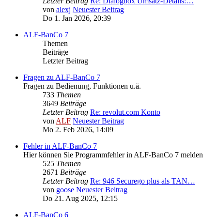
Letzter Beitrag
Re: Dialogbox Umsatz-Details:…
von
alexj
Neuester Beitrag
Do 1. Jan 2026, 20:39
ALF-BanCo 7
Themen
Beiträge
Letzter Beitrag
Fragen zu ALF-BanCo 7
Fragen zu Bedienung, Funktionen u.ä.
733
Themen
3649
Beiträge
Letzter Beitrag
Re: revolut.com Konto
von
ALF
Neuester Beitrag
Mo 2. Feb 2026, 14:09
Fehler in ALF-BanCo 7
Hier können Sie Programmfehler in ALF-BanCo 7 melden
525
Themen
2671
Beiträge
Letzter Beitrag
Re: 946 Securego plus als TAN…
von
goose
Neuester Beitrag
Do 21. Aug 2025, 12:15
ALF-BanCo 6