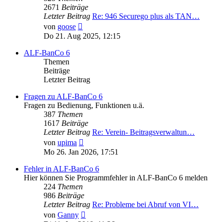
2671
Beiträge
Letzter Beitrag
Re: 946 Securego plus als TAN…
Neuester
von
goose
Beitrag
Do 21. Aug 2025, 12:15
ALF-BanCo 6
Themen
Beiträge
Letzter Beitrag
Fragen zu ALF-BanCo 6
Fragen zu Bedienung, Funktionen u.ä.
387
Themen
1617
Beiträge
Letzter Beitrag
Re: Verein- Beitragsverwaltun…
Neuester
von
upima
Beitrag
Mo 26. Jan 2026, 17:51
Fehler in ALF-BanCo 6
Hier können Sie Programmfehler in ALF-BanCo 6 melden
224
Themen
986
Beiträge
Letzter Beitrag
Re: Probleme bei Abruf von VI…
Neuester
von
Ganny
Beitrag