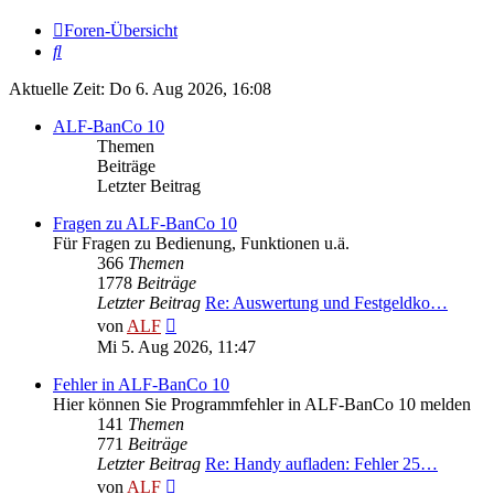
Foren-Übersicht
Suche
Aktuelle Zeit: Do 6. Aug 2026, 16:08
ALF-BanCo 10
Themen
Beiträge
Letzter Beitrag
Fragen zu ALF-BanCo 10
Für Fragen zu Bedienung, Funktionen u.ä.
366
Themen
1778
Beiträge
Letzter Beitrag
Re: Auswertung und Festgeldko…
Neuester
von
ALF
Beitrag
Mi 5. Aug 2026, 11:47
Fehler in ALF-BanCo 10
Hier können Sie Programmfehler in ALF-BanCo 10 melden
141
Themen
771
Beiträge
Letzter Beitrag
Re: Handy aufladen: Fehler 25…
Neuester
von
ALF