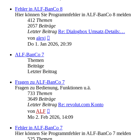
Fehler in ALF-BanCo 8
Hier können Sie Programmfehler in ALF-BanCo 8 melden
412
Themen
2057
Beiträge
Letzter Beitrag
Re: Dialogbox Umsatz-Details:…
Neuester
von
alexj
Beitrag
Do 1. Jan 2026, 20:39
ALF-BanCo 7
Themen
Beiträge
Letzter Beitrag
Fragen zu ALF-BanCo 7
Fragen zu Bedienung, Funktionen u.ä.
733
Themen
3649
Beiträge
Letzter Beitrag
Re: revolut.com Konto
Neuester
von
ALF
Beitrag
Mo 2. Feb 2026, 14:09
Fehler in ALF-BanCo 7
Hier können Sie Programmfehler in ALF-BanCo 7 melden
525
Themen