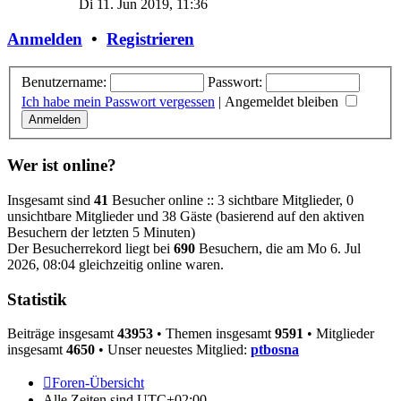
Di 11. Jun 2019, 11:36
Anmelden
•
Registrieren
Benutzername:
Passwort:
Ich habe mein Passwort vergessen
|
Angemeldet bleiben
Wer ist online?
Insgesamt sind
41
Besucher online :: 3 sichtbare Mitglieder, 0
unsichtbare Mitglieder und 38 Gäste (basierend auf den aktiven
Besuchern der letzten 5 Minuten)
Der Besucherrekord liegt bei
690
Besuchern, die am Mo 6. Jul
2026, 08:04 gleichzeitig online waren.
Statistik
Beiträge insgesamt
43953
• Themen insgesamt
9591
• Mitglieder
insgesamt
4650
• Unser neuestes Mitglied:
ptbosna
Foren-Übersicht
Alle Zeiten sind
UTC+02:00