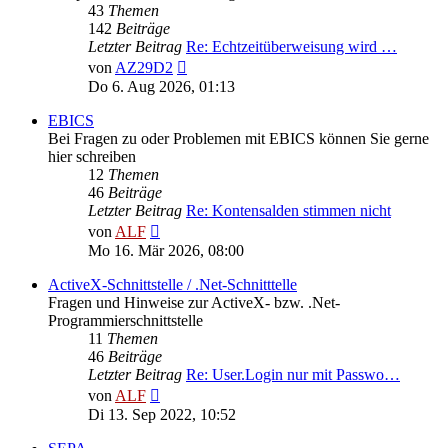
43
Themen
142
Beiträge
Letzter Beitrag
Re: Echtzeitüberweisung wird …
Neuester
von
AZ29D2
Beitrag
Do 6. Aug 2026, 01:13
EBICS
Bei Fragen zu oder Problemen mit EBICS können Sie gerne
hier schreiben
12
Themen
46
Beiträge
Letzter Beitrag
Re: Kontensalden stimmen nicht
Neuester
von
ALF
Beitrag
Mo 16. Mär 2026, 08:00
ActiveX-Schnittstelle / .Net-Schnitttelle
Fragen und Hinweise zur ActiveX- bzw. .Net-
Programmierschnittstelle
11
Themen
46
Beiträge
Letzter Beitrag
Re: User.Login nur mit Passwo…
Neuester
von
ALF
Beitrag
Di 13. Sep 2022, 10:52