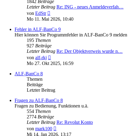
1842
Beiträge
Letzter Beitrag
Re: ING - neues Anmeldeverfah…
Neuester
von
EdStr
Beitrag
Mo 11. Mai 2026, 10:40
Fehler in ALF-BanCo 9
Hier können Sie Programmfehler in ALF-BanCo 9 melden
195
Themen
927
Beiträge
Letzter Beitrag
Re: Der Objektverweis wurde n…
Neuester
von
alf-rkj
Beitrag
Mo 27. Okt 2025, 16:59
ALF-BanCo 8
Themen
Beiträge
Letzter Beitrag
Fragen zu ALF-BanCo 8
Fragen zu Bedienung, Funktionen u.ä.
554
Themen
2774
Beiträge
Letzter Beitrag
Re: Revolut Konto
Neuester
von
mark100
Beitrag
Mi 14. Jan 2026, 13:17