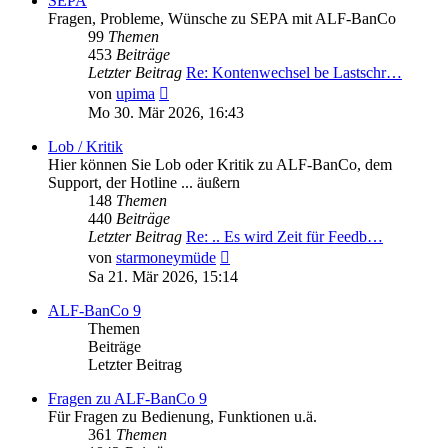
SEPA
Fragen, Probleme, Wünsche zu SEPA mit ALF-BanCo
99
Themen
453
Beiträge
Letzter Beitrag
Re: Kontenwechsel be Lastschr…
Neuester
von
upima
Beitrag
Mo 30. Mär 2026, 16:43
Lob / Kritik
Hier können Sie Lob oder Kritik zu ALF-BanCo, dem
Support, der Hotline ... äußern
148
Themen
440
Beiträge
Letzter Beitrag
Re: .. Es wird Zeit für Feedb…
Neuester
von
starmoneymüde
Beitrag
Sa 21. Mär 2026, 15:14
ALF-BanCo 9
Themen
Beiträge
Letzter Beitrag
Fragen zu ALF-BanCo 9
Für Fragen zu Bedienung, Funktionen u.ä.
361
Themen