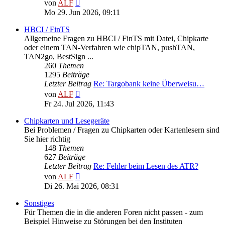
Neuester
von
ALF
Beitrag
Mo 29. Jun 2026, 09:11
HBCI / FinTS
Allgemeine Fragen zu HBCI / FinTS mit Datei, Chipkarte
oder einem TAN-Verfahren wie chipTAN, pushTAN,
TAN2go, BestSign ...
260
Themen
1295
Beiträge
Letzter Beitrag
Re: Targobank keine Überweisu…
Neuester
von
ALF
Beitrag
Fr 24. Jul 2026, 11:43
Chipkarten und Lesegeräte
Bei Problemen / Fragen zu Chipkarten oder Kartenlesern sind
Sie hier richtig
148
Themen
627
Beiträge
Letzter Beitrag
Re: Fehler beim Lesen des ATR?
Neuester
von
ALF
Beitrag
Di 26. Mai 2026, 08:31
Sonstiges
Für Themen die in die anderen Foren nicht passen - zum
Beispiel Hinweise zu Störungen bei den Instituten