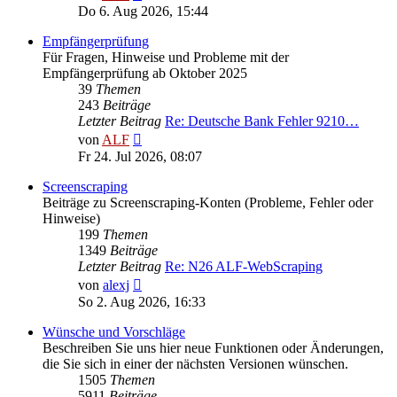
Beitrag
Do 6. Aug 2026, 15:44
Empfängerprüfung
Für Fragen, Hinweise und Probleme mit der
Empfängerprüfung ab Oktober 2025
39
Themen
243
Beiträge
Letzter Beitrag
Re: Deutsche Bank Fehler 9210…
Neuester
von
ALF
Beitrag
Fr 24. Jul 2026, 08:07
Screenscraping
Beiträge zu Screenscraping-Konten (Probleme, Fehler oder
Hinweise)
199
Themen
1349
Beiträge
Letzter Beitrag
Re: N26 ALF-WebScraping
Neuester
von
alexj
Beitrag
So 2. Aug 2026, 16:33
Wünsche und Vorschläge
Beschreiben Sie uns hier neue Funktionen oder Änderungen,
die Sie sich in einer der nächsten Versionen wünschen.
1505
Themen
5911
Beiträge