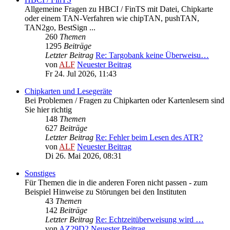
Allgemeine Fragen zu HBCI / FinTS mit Datei, Chipkarte
oder einem TAN-Verfahren wie chipTAN, pushTAN,
TAN2go, BestSign ...
260
Themen
1295
Beiträge
Letzter Beitrag
Re: Targobank keine Überweisu…
von
ALF
Neuester Beitrag
Fr 24. Jul 2026, 11:43
Chipkarten und Lesegeräte
Bei Problemen / Fragen zu Chipkarten oder Kartenlesern sind
Sie hier richtig
148
Themen
627
Beiträge
Letzter Beitrag
Re: Fehler beim Lesen des ATR?
von
ALF
Neuester Beitrag
Di 26. Mai 2026, 08:31
Sonstiges
Für Themen die in die anderen Foren nicht passen - zum
Beispiel Hinweise zu Störungen bei den Instituten
43
Themen
142
Beiträge
Letzter Beitrag
Re: Echtzeitüberweisung wird …
von
AZ29D2
Neuester Beitrag