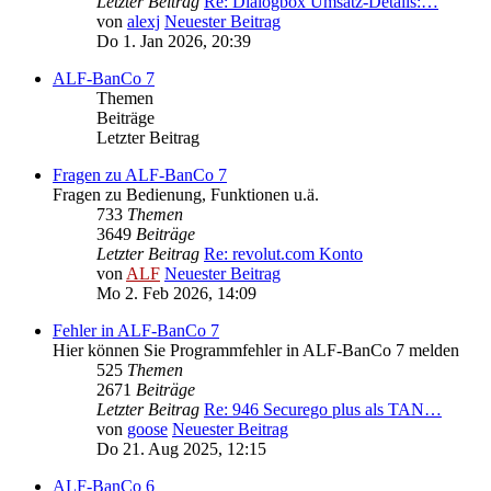
Letzter Beitrag
Re: Dialogbox Umsatz-Details:…
von
alexj
Neuester Beitrag
Do 1. Jan 2026, 20:39
ALF-BanCo 7
Themen
Beiträge
Letzter Beitrag
Fragen zu ALF-BanCo 7
Fragen zu Bedienung, Funktionen u.ä.
733
Themen
3649
Beiträge
Letzter Beitrag
Re: revolut.com Konto
von
ALF
Neuester Beitrag
Mo 2. Feb 2026, 14:09
Fehler in ALF-BanCo 7
Hier können Sie Programmfehler in ALF-BanCo 7 melden
525
Themen
2671
Beiträge
Letzter Beitrag
Re: 946 Securego plus als TAN…
von
goose
Neuester Beitrag
Do 21. Aug 2025, 12:15
ALF-BanCo 6