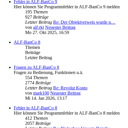
Fehler in ALF-BanCo 9
Hier können Sie Programmfehler in ALF-BanCo 9 melden
195
Themen
927
Beiträge
Letzter Beitrag
Re: Der Objektverweis wurde n…
von
alf-rkj
Neuester Beitrag
Mo 27. Okt 2025, 16:59
ALF-BanCo 8
Themen
Beiträge
Letzter Beitrag
Fragen zu ALF-BanCo 8
Fragen zu Bedienung, Funktionen u.ä.
554
Themen
2774
Beiträge
Letzter Beitrag
Re: Revolut Konto
von
mark100
Neuester Beitrag
Mi 14. Jan 2026, 13:17
Fehler in ALF-BanCo 8
Hier können Sie Programmfehler in ALF-BanCo 8 melden
412
Themen
2057
Beiträge