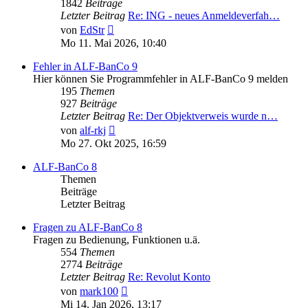
1842
Beiträge
Letzter Beitrag
Re: ING - neues Anmeldeverfah…
Neuester
von
EdStr
Beitrag
Mo 11. Mai 2026, 10:40
Fehler in ALF-BanCo 9
Hier können Sie Programmfehler in ALF-BanCo 9 melden
195
Themen
927
Beiträge
Letzter Beitrag
Re: Der Objektverweis wurde n…
Neuester
von
alf-rkj
Beitrag
Mo 27. Okt 2025, 16:59
ALF-BanCo 8
Themen
Beiträge
Letzter Beitrag
Fragen zu ALF-BanCo 8
Fragen zu Bedienung, Funktionen u.ä.
554
Themen
2774
Beiträge
Letzter Beitrag
Re: Revolut Konto
Neuester
von
mark100
Beitrag
Mi 14. Jan 2026, 13:17