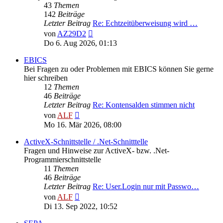
43
Themen
142
Beiträge
Letzter Beitrag
Re: Echtzeitüberweisung wird …
Neuester
von
AZ29D2
Beitrag
Do 6. Aug 2026, 01:13
EBICS
Bei Fragen zu oder Problemen mit EBICS können Sie gerne
hier schreiben
12
Themen
46
Beiträge
Letzter Beitrag
Re: Kontensalden stimmen nicht
Neuester
von
ALF
Beitrag
Mo 16. Mär 2026, 08:00
ActiveX-Schnittstelle / .Net-Schnitttelle
Fragen und Hinweise zur ActiveX- bzw. .Net-
Programmierschnittstelle
11
Themen
46
Beiträge
Letzter Beitrag
Re: User.Login nur mit Passwo…
Neuester
von
ALF
Beitrag
Di 13. Sep 2022, 10:52