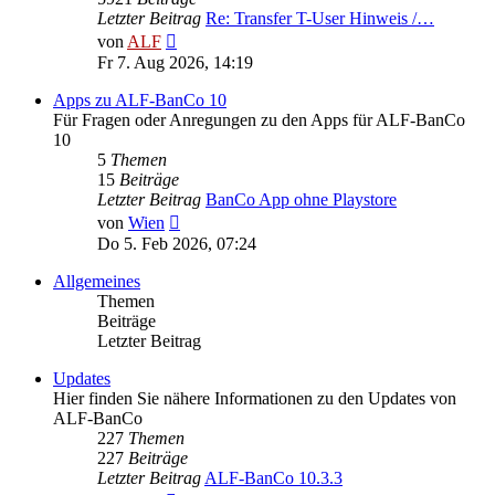
Letzter Beitrag
Re: Transfer T-User Hinweis /…
Neuester
von
ALF
Beitrag
Fr 7. Aug 2026, 14:19
Apps zu ALF-BanCo 10
Für Fragen oder Anregungen zu den Apps für ALF-BanCo
10
5
Themen
15
Beiträge
Letzter Beitrag
BanCo App ohne Playstore
Neuester
von
Wien
Beitrag
Do 5. Feb 2026, 07:24
Allgemeines
Themen
Beiträge
Letzter Beitrag
Updates
Hier finden Sie nähere Informationen zu den Updates von
ALF-BanCo
227
Themen
227
Beiträge
Letzter Beitrag
ALF-BanCo 10.3.3