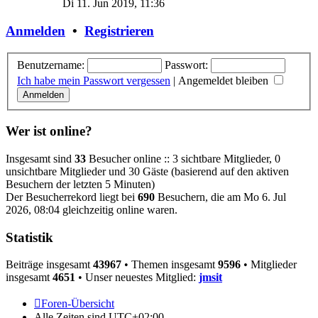
Di 11. Jun 2019, 11:36
Anmelden
•
Registrieren
Benutzername:
Passwort:
Ich habe mein Passwort vergessen
|
Angemeldet bleiben
Wer ist online?
Insgesamt sind
33
Besucher online :: 3 sichtbare Mitglieder, 0
unsichtbare Mitglieder und 30 Gäste (basierend auf den aktiven
Besuchern der letzten 5 Minuten)
Der Besucherrekord liegt bei
690
Besuchern, die am Mo 6. Jul
2026, 08:04 gleichzeitig online waren.
Statistik
Beiträge insgesamt
43967
• Themen insgesamt
9596
• Mitglieder
insgesamt
4651
• Unser neuestes Mitglied:
jmsit
Foren-Übersicht
Alle Zeiten sind
UTC+02:00