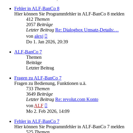
Fehler in ALF-BanCo 8
Hier können Sie Programmfehler in ALF-BanCo 8 melden
412
Themen
2057
Beiträge
Letzter Beitrag
Re: Dialogbox Umsatz-Details:…
Neuester
von
alexj
Beitrag
Do 1. Jan 2026, 20:39
ALF-BanCo 7
Themen
Beiträge
Letzter Beitrag
Fragen zu ALF-BanCo 7
Fragen zu Bedienung, Funktionen u.ä.
733
Themen
3649
Beiträge
Letzter Beitrag
Re: revolut.com Konto
Neuester
von
ALF
Beitrag
Mo 2. Feb 2026, 14:09
Fehler in ALF-BanCo 7
Hier können Sie Programmfehler in ALF-BanCo 7 melden
525
Themen