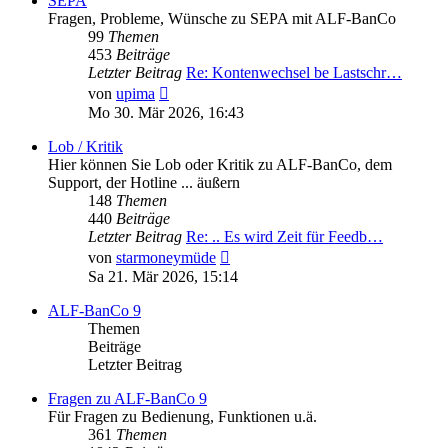
SEPA
Fragen, Probleme, Wünsche zu SEPA mit ALF-BanCo
99
Themen
453
Beiträge
Letzter Beitrag
Re: Kontenwechsel be Lastschr…
Neuester
von
upima
Beitrag
Mo 30. Mär 2026, 16:43
Lob / Kritik
Hier können Sie Lob oder Kritik zu ALF-BanCo, dem
Support, der Hotline ... äußern
148
Themen
440
Beiträge
Letzter Beitrag
Re: .. Es wird Zeit für Feedb…
Neuester
von
starmoneymüde
Beitrag
Sa 21. Mär 2026, 15:14
ALF-BanCo 9
Themen
Beiträge
Letzter Beitrag
Fragen zu ALF-BanCo 9
Für Fragen zu Bedienung, Funktionen u.ä.
361
Themen