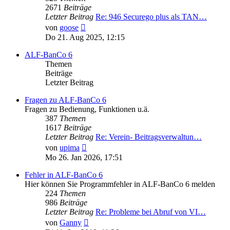
2671
Beiträge
Letzter Beitrag
Re: 946 Securego plus als TAN…
Neuester
von
goose
Beitrag
Do 21. Aug 2025, 12:15
ALF-BanCo 6
Themen
Beiträge
Letzter Beitrag
Fragen zu ALF-BanCo 6
Fragen zu Bedienung, Funktionen u.ä.
387
Themen
1617
Beiträge
Letzter Beitrag
Re: Verein- Beitragsverwaltun…
Neuester
von
upima
Beitrag
Mo 26. Jan 2026, 17:51
Fehler in ALF-BanCo 6
Hier können Sie Programmfehler in ALF-BanCo 6 melden
224
Themen
986
Beiträge
Letzter Beitrag
Re: Probleme bei Abruf von VI…
Neuester
von
Ganny
Beitrag