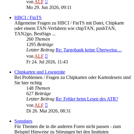
Neuester
von
ALF
Beitrag
Mo 29. Jun 2026, 09:11
HBCI / FinTS
Allgemeine Fragen zu HBCI / FinTS mit Datei, Chipkarte
oder einem TAN-Verfahren wie chipTAN, pushTAN,
TAN2go, BestSign ...
260
Themen
1295
Beiträge
Letzter Beitrag
Re: Targobank keine Überweisu…
Neuester
von
ALF
Beitrag
Fr 24. Jul 2026, 11:43
Chipkarten und Lesegeräte
Bei Problemen / Fragen zu Chipkarten oder Kartenlesern sind
Sie hier richtig
148
Themen
627
Beiträge
Letzter Beitrag
Re: Fehler beim Lesen des ATR?
Neuester
von
ALF
Beitrag
Di 26. Mai 2026, 08:31
Sonstiges
Für Themen die in die anderen Foren nicht passen - zum
Beispiel Hinweise zu Störungen bei den Instituten