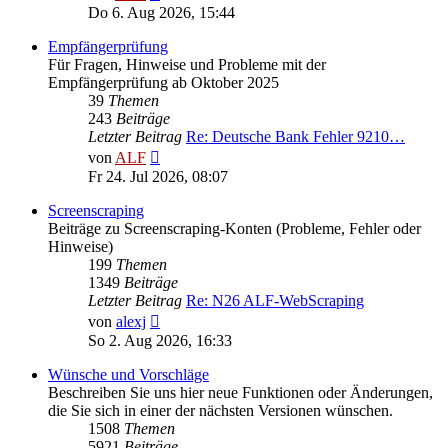
Beitrag
Do 6. Aug 2026, 15:44
Empfängerprüfung
Für Fragen, Hinweise und Probleme mit der
Empfängerprüfung ab Oktober 2025
39
Themen
243
Beiträge
Letzter Beitrag
Re: Deutsche Bank Fehler 9210…
Neuester
von
ALF
Beitrag
Fr 24. Jul 2026, 08:07
Screenscraping
Beiträge zu Screenscraping-Konten (Probleme, Fehler oder
Hinweise)
199
Themen
1349
Beiträge
Letzter Beitrag
Re: N26 ALF-WebScraping
Neuester
von
alexj
Beitrag
So 2. Aug 2026, 16:33
Wünsche und Vorschläge
Beschreiben Sie uns hier neue Funktionen oder Änderungen,
die Sie sich in einer der nächsten Versionen wünschen.
1508
Themen
5921
Beiträge