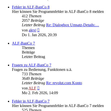
Fehler in ALF-BanCo 8
Hier können Sie Programmfehler in ALF-BanCo 8 melden
412
Themen
2057
Beiträge
Letzter Beitrag
Re: Dialogbox Umsatz-Details:…
Neuester
von
alexj
Beitrag
Do 1. Jan 2026, 20:39
ALF-BanCo 7
Themen
Beiträge
Letzter Beitrag
Fragen zu ALF-BanCo 7
Fragen zu Bedienung, Funktionen u.ä.
733
Themen
3649
Beiträge
Letzter Beitrag
Re: revolut.com Konto
Neuester
von
ALF
Beitrag
Mo 2. Feb 2026, 14:09
Fehler in ALF-BanCo 7
Hier können Sie Programmfehler in ALF-BanCo 7 melden
525
Themen