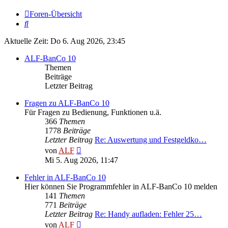
Foren-Übersicht
Suche
Aktuelle Zeit: Do 6. Aug 2026, 23:45
ALF-BanCo 10
Themen
Beiträge
Letzter Beitrag
Fragen zu ALF-BanCo 10
Für Fragen zu Bedienung, Funktionen u.ä.
366
Themen
1778
Beiträge
Letzter Beitrag
Re: Auswertung und Festgeldko…
Neuester
von
ALF
Beitrag
Mi 5. Aug 2026, 11:47
Fehler in ALF-BanCo 10
Hier können Sie Programmfehler in ALF-BanCo 10 melden
141
Themen
771
Beiträge
Letzter Beitrag
Re: Handy aufladen: Fehler 25…
Neuester
von
ALF