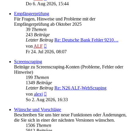
Beitrag
Do 6. Aug 2026, 15:44
Empfängerprüfung
Für Fragen, Hinweise und Probleme mit der
Empfängerprüfung ab Oktober 2025
39
Themen
243
Beiträge
Letzter Beitrag
Re: Deutsche Bank Fehler 9210…
Neuester
von
ALF
Beitrag
Fr 24. Jul 2026, 08:07
Screenscraping
Beiträge zu Screenscraping-Konten (Probleme, Fehler oder
Hinweise)
199
Themen
1349
Beiträge
Letzter Beitrag
Re: N26 ALF-WebScraping
Neuester
von
alexj
Beitrag
So 2. Aug 2026, 16:33
Wünsche und Vorschläge
Beschreiben Sie uns hier neue Funktionen oder Änderungen,
die Sie sich in einer der nächsten Versionen wünschen.
1506
Themen
5912
Beiträge