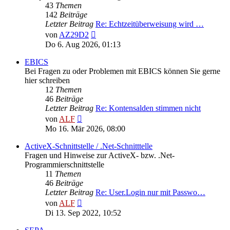
43
Themen
142
Beiträge
Letzter Beitrag
Re: Echtzeitüberweisung wird …
Neuester
von
AZ29D2
Beitrag
Do 6. Aug 2026, 01:13
EBICS
Bei Fragen zu oder Problemen mit EBICS können Sie gerne
hier schreiben
12
Themen
46
Beiträge
Letzter Beitrag
Re: Kontensalden stimmen nicht
Neuester
von
ALF
Beitrag
Mo 16. Mär 2026, 08:00
ActiveX-Schnittstelle / .Net-Schnitttelle
Fragen und Hinweise zur ActiveX- bzw. .Net-
Programmierschnittstelle
11
Themen
46
Beiträge
Letzter Beitrag
Re: User.Login nur mit Passwo…
Neuester
von
ALF
Beitrag
Di 13. Sep 2022, 10:52