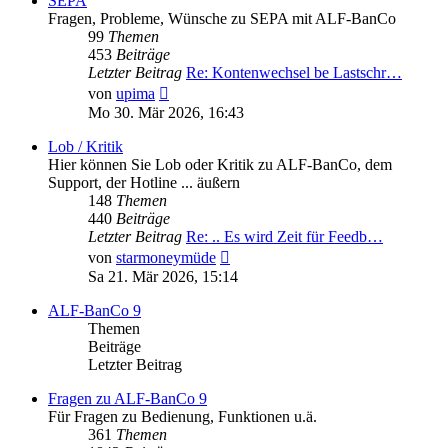
SEPA
Fragen, Probleme, Wünsche zu SEPA mit ALF-BanCo
99
Themen
453
Beiträge
Letzter Beitrag
Re: Kontenwechsel be Lastschr…
Neuester
von
upima
Beitrag
Mo 30. Mär 2026, 16:43
Lob / Kritik
Hier können Sie Lob oder Kritik zu ALF-BanCo, dem
Support, der Hotline ... äußern
148
Themen
440
Beiträge
Letzter Beitrag
Re: .. Es wird Zeit für Feedb…
Neuester
von
starmoneymüde
Beitrag
Sa 21. Mär 2026, 15:14
ALF-BanCo 9
Themen
Beiträge
Letzter Beitrag
Fragen zu ALF-BanCo 9
Für Fragen zu Bedienung, Funktionen u.ä.
361
Themen