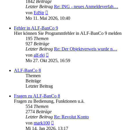
1842
Beiträge
Letzter Beitrag
Re: ING - neues Anmeldeverfah…
Neuester
von
EdStr
Beitrag
Mo 11. Mai 2026, 10:40
Fehler in ALF-BanCo 9
Hier können Sie Programmfehler in ALF-BanCo 9 melden
195
Themen
927
Beiträge
Letzter Beitrag
Re: Der Objektverweis wurde n…
Neuester
von
alf-rkj
Beitrag
Mo 27. Okt 2025, 16:59
ALF-BanCo 8
Themen
Beiträge
Letzter Beitrag
Fragen zu ALF-BanCo 8
Fragen zu Bedienung, Funktionen u.ä.
554
Themen
2774
Beiträge
Letzter Beitrag
Re: Revolut Konto
Neuester
von
mark100
Beitrag
Mi 14. Jan 2026, 13:17