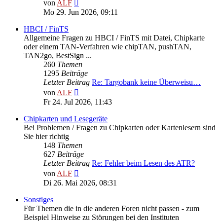
Neuester
von
ALF
Beitrag
Mo 29. Jun 2026, 09:11
HBCI / FinTS
Allgemeine Fragen zu HBCI / FinTS mit Datei, Chipkarte
oder einem TAN-Verfahren wie chipTAN, pushTAN,
TAN2go, BestSign ...
260
Themen
1295
Beiträge
Letzter Beitrag
Re: Targobank keine Überweisu…
Neuester
von
ALF
Beitrag
Fr 24. Jul 2026, 11:43
Chipkarten und Lesegeräte
Bei Problemen / Fragen zu Chipkarten oder Kartenlesern sind
Sie hier richtig
148
Themen
627
Beiträge
Letzter Beitrag
Re: Fehler beim Lesen des ATR?
Neuester
von
ALF
Beitrag
Di 26. Mai 2026, 08:31
Sonstiges
Für Themen die in die anderen Foren nicht passen - zum
Beispiel Hinweise zu Störungen bei den Instituten