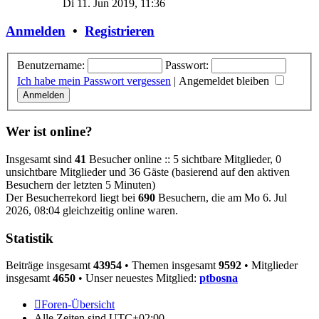
Di 11. Jun 2019, 11:36
Anmelden
•
Registrieren
Benutzername:
Passwort:
Ich habe mein Passwort vergessen
|
Angemeldet bleiben
Wer ist online?
Insgesamt sind
41
Besucher online :: 5 sichtbare Mitglieder, 0
unsichtbare Mitglieder und 36 Gäste (basierend auf den aktiven
Besuchern der letzten 5 Minuten)
Der Besucherrekord liegt bei
690
Besuchern, die am Mo 6. Jul
2026, 08:04 gleichzeitig online waren.
Statistik
Beiträge insgesamt
43954
• Themen insgesamt
9592
• Mitglieder
insgesamt
4650
• Unser neuestes Mitglied:
ptbosna
Foren-Übersicht
Alle Zeiten sind
UTC+02:00