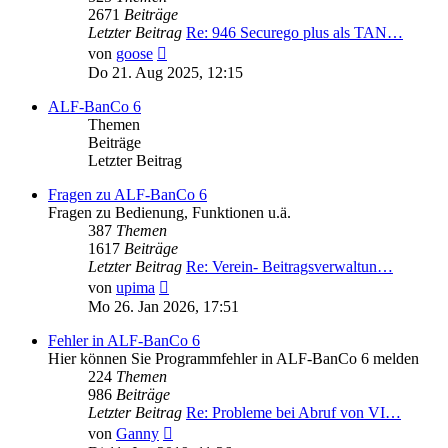
2671
Beiträge
Letzter Beitrag
Re: 946 Securego plus als TAN…
Neuester
von
goose
Beitrag
Do 21. Aug 2025, 12:15
ALF-BanCo 6
Themen
Beiträge
Letzter Beitrag
Fragen zu ALF-BanCo 6
Fragen zu Bedienung, Funktionen u.ä.
387
Themen
1617
Beiträge
Letzter Beitrag
Re: Verein- Beitragsverwaltun…
Neuester
von
upima
Beitrag
Mo 26. Jan 2026, 17:51
Fehler in ALF-BanCo 6
Hier können Sie Programmfehler in ALF-BanCo 6 melden
224
Themen
986
Beiträge
Letzter Beitrag
Re: Probleme bei Abruf von VI…
Neuester
von
Ganny
Beitrag