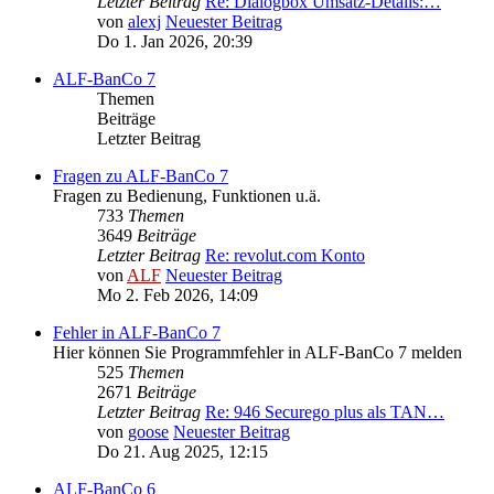
Letzter Beitrag
Re: Dialogbox Umsatz-Details:…
von
alexj
Neuester Beitrag
Do 1. Jan 2026, 20:39
ALF-BanCo 7
Themen
Beiträge
Letzter Beitrag
Fragen zu ALF-BanCo 7
Fragen zu Bedienung, Funktionen u.ä.
733
Themen
3649
Beiträge
Letzter Beitrag
Re: revolut.com Konto
von
ALF
Neuester Beitrag
Mo 2. Feb 2026, 14:09
Fehler in ALF-BanCo 7
Hier können Sie Programmfehler in ALF-BanCo 7 melden
525
Themen
2671
Beiträge
Letzter Beitrag
Re: 946 Securego plus als TAN…
von
goose
Neuester Beitrag
Do 21. Aug 2025, 12:15
ALF-BanCo 6