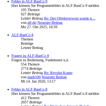
Fehler in ALF-BanCo 9
Hier können Sie Programmfehler in ALF-BanCo 9 melden
195
Themen
927
Beiträge
Letzter Beitrag
Re: Der Objektverweis wurde n…
von
alf-rkj
Neuester Beitrag
Mo 27. Okt 2025, 16:59
ALF-BanCo 8
Themen
Beiträge
Letzter Beitrag
Fragen zu ALF-BanCo 8
Fragen zu Bedienung, Funktionen u.ä.
554
Themen
2774
Beiträge
Letzter Beitrag
Re: Revolut Konto
von
mark100
Neuester Beitrag
Mi 14. Jan 2026, 13:17
Fehler in ALF-BanCo 8
Hier können Sie Programmfehler in ALF-BanCo 8 melden
412
Themen
2057
Beiträge