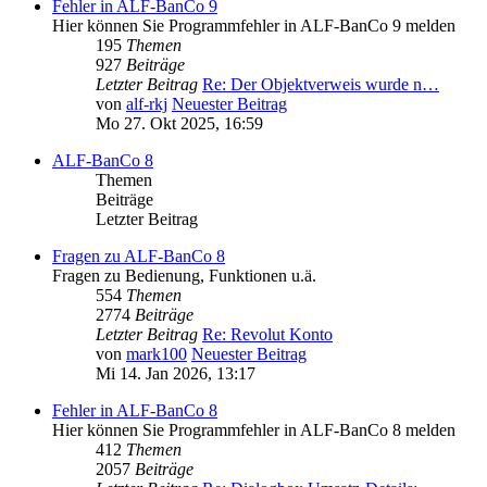
Fehler in ALF-BanCo 9
Hier können Sie Programmfehler in ALF-BanCo 9 melden
195
Themen
927
Beiträge
Letzter Beitrag
Re: Der Objektverweis wurde n…
von
alf-rkj
Neuester Beitrag
Mo 27. Okt 2025, 16:59
ALF-BanCo 8
Themen
Beiträge
Letzter Beitrag
Fragen zu ALF-BanCo 8
Fragen zu Bedienung, Funktionen u.ä.
554
Themen
2774
Beiträge
Letzter Beitrag
Re: Revolut Konto
von
mark100
Neuester Beitrag
Mi 14. Jan 2026, 13:17
Fehler in ALF-BanCo 8
Hier können Sie Programmfehler in ALF-BanCo 8 melden
412
Themen
2057
Beiträge