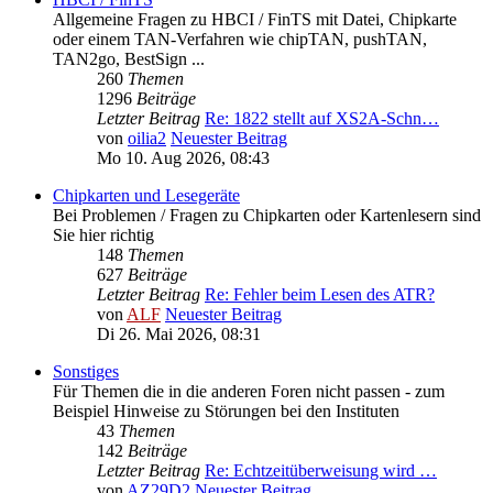
Allgemeine Fragen zu HBCI / FinTS mit Datei, Chipkarte
oder einem TAN-Verfahren wie chipTAN, pushTAN,
TAN2go, BestSign ...
260
Themen
1296
Beiträge
Letzter Beitrag
Re: 1822 stellt auf XS2A-Schn…
von
oilia2
Neuester Beitrag
Mo 10. Aug 2026, 08:43
Chipkarten und Lesegeräte
Bei Problemen / Fragen zu Chipkarten oder Kartenlesern sind
Sie hier richtig
148
Themen
627
Beiträge
Letzter Beitrag
Re: Fehler beim Lesen des ATR?
von
ALF
Neuester Beitrag
Di 26. Mai 2026, 08:31
Sonstiges
Für Themen die in die anderen Foren nicht passen - zum
Beispiel Hinweise zu Störungen bei den Instituten
43
Themen
142
Beiträge
Letzter Beitrag
Re: Echtzeitüberweisung wird …
von
AZ29D2
Neuester Beitrag