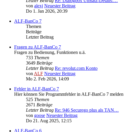
Letzter Beitrag
Re: Dialogbox Umsatz-Details:…
von
alexj
Neuester Beitrag
Do 1. Jan 2026, 20:39
ALF-BanCo 7
Themen
Beiträge
Letzter Beitrag
Fragen zu ALF-BanCo 7
Fragen zu Bedienung, Funktionen u.ä.
733
Themen
3649
Beiträge
Letzter Beitrag
Re: revolut.com Konto
von
ALF
Neuester Beitrag
Mo 2. Feb 2026, 14:09
Fehler in ALF-BanCo 7
Hier können Sie Programmfehler in ALF-BanCo 7 melden
525
Themen
2671
Beiträge
Letzter Beitrag
Re: 946 Securego plus als TAN…
von
goose
Neuester Beitrag
Do 21. Aug 2025, 12:15
ALF-BanCo 6