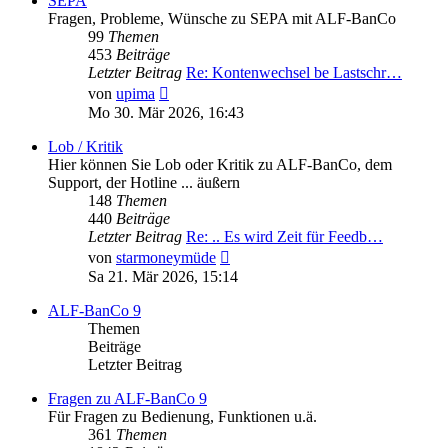
SEPA
Fragen, Probleme, Wünsche zu SEPA mit ALF-BanCo
99
Themen
453
Beiträge
Letzter Beitrag
Re: Kontenwechsel be Lastschr…
Neuester
von
upima
Beitrag
Mo 30. Mär 2026, 16:43
Lob / Kritik
Hier können Sie Lob oder Kritik zu ALF-BanCo, dem
Support, der Hotline ... äußern
148
Themen
440
Beiträge
Letzter Beitrag
Re: .. Es wird Zeit für Feedb…
Neuester
von
starmoneymüde
Beitrag
Sa 21. Mär 2026, 15:14
ALF-BanCo 9
Themen
Beiträge
Letzter Beitrag
Fragen zu ALF-BanCo 9
Für Fragen zu Bedienung, Funktionen u.ä.
361
Themen