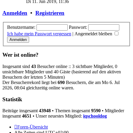
Di 11. Jun 2019, 11:36
Anmelden
•
Registrieren
Benutzername:
Passwort:
Ich habe mein Passwort vergessen
|
Angemeldet bleiben
Wer ist online?
Insgesamt sind
43
Besucher online :: 3 sichtbare Mitglieder, 0
unsichtbare Mitglieder und 40 Gäste (basierend auf den aktiven
Besuchern der letzten 5 Minuten)
Der Besucherrekord liegt bei
690
Besuchern, die am Mo 6. Jul
2026, 08:04 gleichzeitig online waren.
Statistik
Beiträge insgesamt
43948
• Themen insgesamt
9590
• Mitglieder
insgesamt
4651
• Unser neuestes Mitglied:
iqschooldog
Foren-Übersicht
Alle Zeiten sind
UTC+02:00