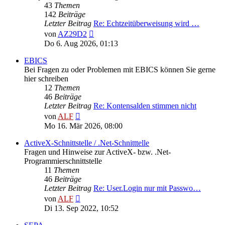
43
Themen
142
Beiträge
Letzter Beitrag
Re: Echtzeitüberweisung wird …
Neuester
von
AZ29D2
Beitrag
Do 6. Aug 2026, 01:13
EBICS
Bei Fragen zu oder Problemen mit EBICS können Sie gerne
hier schreiben
12
Themen
46
Beiträge
Letzter Beitrag
Re: Kontensalden stimmen nicht
Neuester
von
ALF
Beitrag
Mo 16. Mär 2026, 08:00
ActiveX-Schnittstelle / .Net-Schnitttelle
Fragen und Hinweise zur ActiveX- bzw. .Net-
Programmierschnittstelle
11
Themen
46
Beiträge
Letzter Beitrag
Re: User.Login nur mit Passwo…
Neuester
von
ALF
Beitrag
Di 13. Sep 2022, 10:52