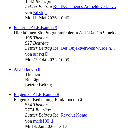
1842
Beiträge
Letzter Beitrag
Re: ING - neues Anmeldeverfah…
Neuester
von
EdStr
Beitrag
Mo 11. Mai 2026, 10:40
Fehler in ALF-BanCo 9
Hier können Sie Programmfehler in ALF-BanCo 9 melden
195
Themen
927
Beiträge
Letzter Beitrag
Re: Der Objektverweis wurde n…
Neuester
von
alf-rkj
Beitrag
Mo 27. Okt 2025, 16:59
ALF-BanCo 8
Themen
Beiträge
Letzter Beitrag
Fragen zu ALF-BanCo 8
Fragen zu Bedienung, Funktionen u.ä.
554
Themen
2774
Beiträge
Letzter Beitrag
Re: Revolut Konto
Neuester
von
mark100
Beitrag
Mi 14. Jan 2026, 13:17