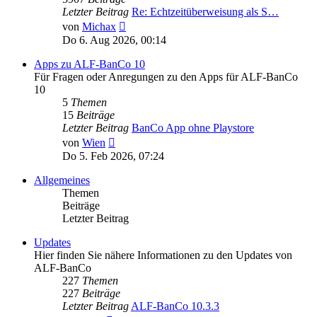
Letzter Beitrag
Re: Echtzeitüberweisung als S…
Neuester
von
Michax
Beitrag
Do 6. Aug 2026, 00:14
Apps zu ALF-BanCo 10
Für Fragen oder Anregungen zu den Apps für ALF-BanCo
10
5
Themen
15
Beiträge
Letzter Beitrag
BanCo App ohne Playstore
Neuester
von
Wien
Beitrag
Do 5. Feb 2026, 07:24
Allgemeines
Themen
Beiträge
Letzter Beitrag
Updates
Hier finden Sie nähere Informationen zu den Updates von
ALF-BanCo
227
Themen
227
Beiträge
Letzter Beitrag
ALF-BanCo 10.3.3