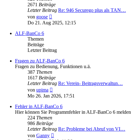
2671
Beiträge
Letzter Beitrag
Re: 946 Securego plus als TAN…
Neuester
von
goose
Beitrag
Do 21. Aug 2025, 12:15
ALF-BanCo 6
Themen
Beiträge
Letzter Beitrag
Fragen zu ALF-BanCo 6
Fragen zu Bedienung, Funktionen u.ä.
387
Themen
1617
Beiträge
Letzter Beitrag
Re: Verein- Beitragsverwaltun…
Neuester
von
upima
Beitrag
Mo 26. Jan 2026, 17:51
Fehler in ALF-BanCo 6
Hier können Sie Programmfehler in ALF-BanCo 6 melden
224
Themen
986
Beiträge
Letzter Beitrag
Re: Probleme bei Abruf von VI…
Neuester
von
Ganny
Beitrag