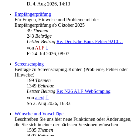
Beitrag
Di 4. Aug 2026, 14:13
Empfängerprüfung
Für Fragen, Hinweise und Probleme mit der
Empfängerprüfung ab Oktober 2025
39
Themen
243
Beiträge
Letzter Beitrag
Re: Deutsche Bank Fehler 9210…
Neuester
von
ALF
Beitrag
Fr 24. Jul 2026, 08:07
Screenscraping
Beiträge zu Screenscraping-Konten (Probleme, Fehler oder
Hinweise)
199
Themen
1349
Beiträge
Letzter Beitrag
Re: N26 ALF-WebScraping
Neuester
von
alexj
Beitrag
So 2. Aug 2026, 16:33
Wünsche und Vorschläge
Beschreiben Sie uns hier neue Funktionen oder Änderungen,
die Sie sich in einer der nächsten Versionen wünschen.
1505
Themen
5907
Beiträge