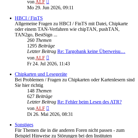
Neuester
von
ALF
Beitrag
Mo 29. Jun 2026, 09:11
HBCI / FinTS
Allgemeine Fragen zu HBCI / FinTS mit Datei, Chipkarte
oder einem TAN-Verfahren wie chipTAN, pushTAN,
TAN2go, BestSign ...
260
Themen
1295
Beiträge
Letzter Beitrag
Re: Targobank keine Überweisu…
Neuester
von
ALF
Beitrag
Fr 24. Jul 2026, 11:43
Chipkarten und Lesegeräte
Bei Problemen / Fragen zu Chipkarten oder Kartenlesern sind
Sie hier richtig
148
Themen
627
Beiträge
Letzter Beitrag
Re: Fehler beim Lesen des ATR?
Neuester
von
ALF
Beitrag
Di 26. Mai 2026, 08:31
Sonstiges
Für Themen die in die anderen Foren nicht passen - zum
Beispiel Hinweise zu Störungen bei den Instituten