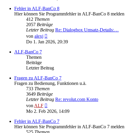
Fehler in ALF-BanCo 8
Hier können Sie Programmfehler in ALF-BanCo 8 melden
412
Themen
2057
Beiträge
Letzter Beitrag
Re: Dialogbox Umsatz-Details:…
Neuester
von
alexj
Beitrag
Do 1. Jan 2026, 20:39
ALF-BanCo 7
Themen
Beiträge
Letzter Beitrag
Fragen zu ALF-BanCo 7
Fragen zu Bedienung, Funktionen u.ä.
733
Themen
3649
Beiträge
Letzter Beitrag
Re: revolut.com Konto
Neuester
von
ALF
Beitrag
Mo 2. Feb 2026, 14:09
Fehler in ALF-BanCo 7
Hier können Sie Programmfehler in ALF-BanCo 7 melden
525
Themen