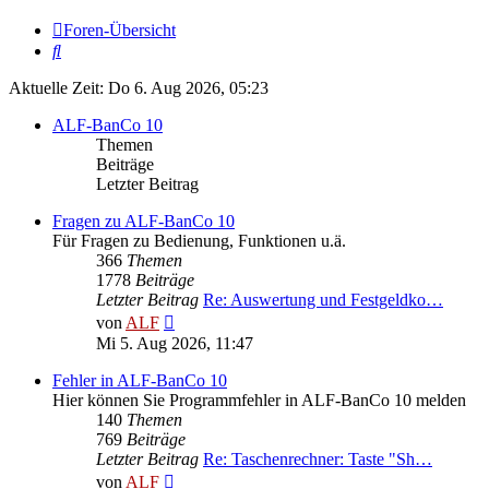
Foren-Übersicht
Suche
Aktuelle Zeit: Do 6. Aug 2026, 05:23
ALF-BanCo 10
Themen
Beiträge
Letzter Beitrag
Fragen zu ALF-BanCo 10
Für Fragen zu Bedienung, Funktionen u.ä.
366
Themen
1778
Beiträge
Letzter Beitrag
Re: Auswertung und Festgeldko…
Neuester
von
ALF
Beitrag
Mi 5. Aug 2026, 11:47
Fehler in ALF-BanCo 10
Hier können Sie Programmfehler in ALF-BanCo 10 melden
140
Themen
769
Beiträge
Letzter Beitrag
Re: Taschenrechner: Taste "Sh…
Neuester
von
ALF