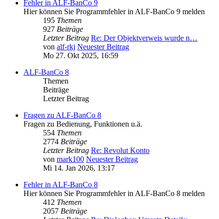
Fehler in ALF-BanCo 9
Hier können Sie Programmfehler in ALF-BanCo 9 melden
195
Themen
927
Beiträge
Letzter Beitrag
Re: Der Objektverweis wurde n…
von
alf-rkj
Neuester Beitrag
Mo 27. Okt 2025, 16:59
ALF-BanCo 8
Themen
Beiträge
Letzter Beitrag
Fragen zu ALF-BanCo 8
Fragen zu Bedienung, Funktionen u.ä.
554
Themen
2774
Beiträge
Letzter Beitrag
Re: Revolut Konto
von
mark100
Neuester Beitrag
Mi 14. Jan 2026, 13:17
Fehler in ALF-BanCo 8
Hier können Sie Programmfehler in ALF-BanCo 8 melden
412
Themen
2057
Beiträge