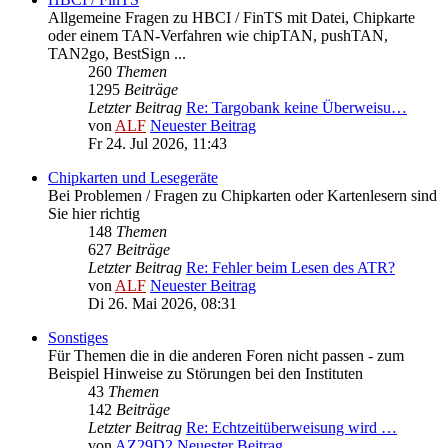
Allgemeine Fragen zu HBCI / FinTS mit Datei, Chipkarte
oder einem TAN-Verfahren wie chipTAN, pushTAN,
TAN2go, BestSign ...
260
Themen
1295
Beiträge
Letzter Beitrag
Re: Targobank keine Überweisu…
von
ALF
Neuester Beitrag
Fr 24. Jul 2026, 11:43
Chipkarten und Lesegeräte
Bei Problemen / Fragen zu Chipkarten oder Kartenlesern sind
Sie hier richtig
148
Themen
627
Beiträge
Letzter Beitrag
Re: Fehler beim Lesen des ATR?
von
ALF
Neuester Beitrag
Di 26. Mai 2026, 08:31
Sonstiges
Für Themen die in die anderen Foren nicht passen - zum
Beispiel Hinweise zu Störungen bei den Instituten
43
Themen
142
Beiträge
Letzter Beitrag
Re: Echtzeitüberweisung wird …
von
AZ29D2
Neuester Beitrag