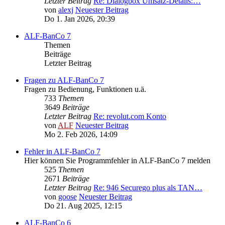
Letzter Beitrag
Re: Dialogbox Umsatz-Details:…
von
alexj
Neuester Beitrag
Do 1. Jan 2026, 20:39
ALF-BanCo 7
Themen
Beiträge
Letzter Beitrag
Fragen zu ALF-BanCo 7
Fragen zu Bedienung, Funktionen u.ä.
733
Themen
3649
Beiträge
Letzter Beitrag
Re: revolut.com Konto
von
ALF
Neuester Beitrag
Mo 2. Feb 2026, 14:09
Fehler in ALF-BanCo 7
Hier können Sie Programmfehler in ALF-BanCo 7 melden
525
Themen
2671
Beiträge
Letzter Beitrag
Re: 946 Securego plus als TAN…
von
goose
Neuester Beitrag
Do 21. Aug 2025, 12:15
ALF-BanCo 6