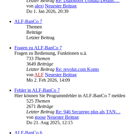
Letzter Beitrag
Re: Dialogbox Umsatz-Details:…
von
alexj
Neuester Beitrag
Do 1. Jan 2026, 20:39
ALF-BanCo 7
Themen
Beiträge
Letzter Beitrag
Fragen zu ALF-BanCo 7
Fragen zu Bedienung, Funktionen u.ä.
733
Themen
3649
Beiträge
Letzter Beitrag
Re: revolut.com Konto
von
ALF
Neuester Beitrag
Mo 2. Feb 2026, 14:09
Fehler in ALF-BanCo 7
Hier können Sie Programmfehler in ALF-BanCo 7 melden
525
Themen
2671
Beiträge
Letzter Beitrag
Re: 946 Securego plus als TAN…
von
goose
Neuester Beitrag
Do 21. Aug 2025, 12:15
ALF-BanCo 6