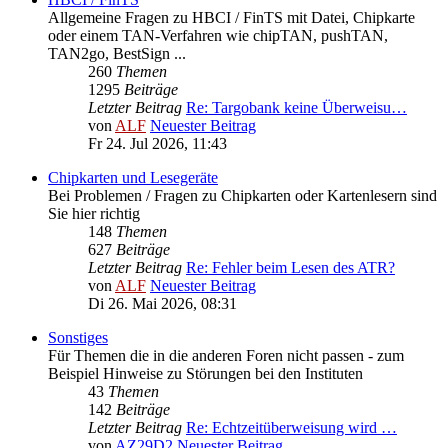
Allgemeine Fragen zu HBCI / FinTS mit Datei, Chipkarte
oder einem TAN-Verfahren wie chipTAN, pushTAN,
TAN2go, BestSign ...
260
Themen
1295
Beiträge
Letzter Beitrag
Re: Targobank keine Überweisu…
von
ALF
Neuester Beitrag
Fr 24. Jul 2026, 11:43
Chipkarten und Lesegeräte
Bei Problemen / Fragen zu Chipkarten oder Kartenlesern sind
Sie hier richtig
148
Themen
627
Beiträge
Letzter Beitrag
Re: Fehler beim Lesen des ATR?
von
ALF
Neuester Beitrag
Di 26. Mai 2026, 08:31
Sonstiges
Für Themen die in die anderen Foren nicht passen - zum
Beispiel Hinweise zu Störungen bei den Instituten
43
Themen
142
Beiträge
Letzter Beitrag
Re: Echtzeitüberweisung wird …
von
AZ29D2
Neuester Beitrag