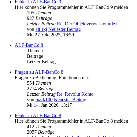
Fehler in ALF-BanCo 9
Hier können Sie Programmfehler in ALF-BanCo 9 melden
195
Themen
927
Beiträge
Letzter Beitrag
Re: Der Objektverweis wurde n…
von
alf-rkj
Neuester Beitrag
Mo 27. Okt 2025, 16:59
ALF-BanCo 8
Themen
Beiträge
Letzter Beitrag
Fragen zu ALF-BanCo 8
Fragen zu Bedienung, Funktionen u.ä.
554
Themen
2774
Beiträge
Letzter Beitrag
Re: Revolut Konto
von
mark100
Neuester Beitrag
Mi 14. Jan 2026, 13:17
Fehler in ALF-BanCo 8
Hier können Sie Programmfehler in ALF-BanCo 8 melden
412
Themen
2057
Beiträge