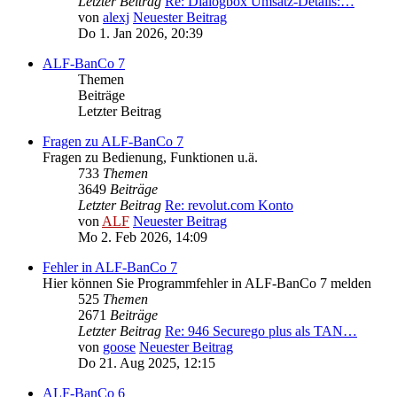
Letzter Beitrag
Re: Dialogbox Umsatz-Details:…
von
alexj
Neuester Beitrag
Do 1. Jan 2026, 20:39
ALF-BanCo 7
Themen
Beiträge
Letzter Beitrag
Fragen zu ALF-BanCo 7
Fragen zu Bedienung, Funktionen u.ä.
733
Themen
3649
Beiträge
Letzter Beitrag
Re: revolut.com Konto
von
ALF
Neuester Beitrag
Mo 2. Feb 2026, 14:09
Fehler in ALF-BanCo 7
Hier können Sie Programmfehler in ALF-BanCo 7 melden
525
Themen
2671
Beiträge
Letzter Beitrag
Re: 946 Securego plus als TAN…
von
goose
Neuester Beitrag
Do 21. Aug 2025, 12:15
ALF-BanCo 6