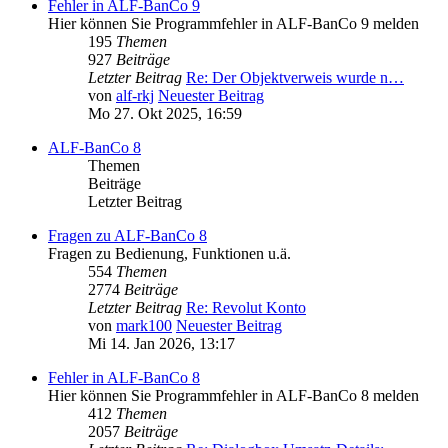
Fehler in ALF-BanCo 9
Hier können Sie Programmfehler in ALF-BanCo 9 melden
195
Themen
927
Beiträge
Letzter Beitrag
Re: Der Objektverweis wurde n…
von
alf-rkj
Neuester Beitrag
Mo 27. Okt 2025, 16:59
ALF-BanCo 8
Themen
Beiträge
Letzter Beitrag
Fragen zu ALF-BanCo 8
Fragen zu Bedienung, Funktionen u.ä.
554
Themen
2774
Beiträge
Letzter Beitrag
Re: Revolut Konto
von
mark100
Neuester Beitrag
Mi 14. Jan 2026, 13:17
Fehler in ALF-BanCo 8
Hier können Sie Programmfehler in ALF-BanCo 8 melden
412
Themen
2057
Beiträge