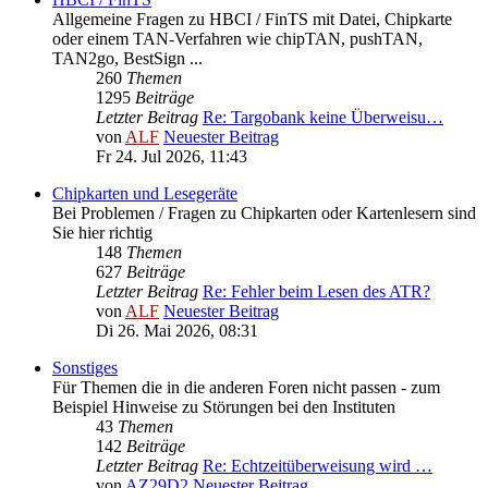
Allgemeine Fragen zu HBCI / FinTS mit Datei, Chipkarte
oder einem TAN-Verfahren wie chipTAN, pushTAN,
TAN2go, BestSign ...
260
Themen
1295
Beiträge
Letzter Beitrag
Re: Targobank keine Überweisu…
von
ALF
Neuester Beitrag
Fr 24. Jul 2026, 11:43
Chipkarten und Lesegeräte
Bei Problemen / Fragen zu Chipkarten oder Kartenlesern sind
Sie hier richtig
148
Themen
627
Beiträge
Letzter Beitrag
Re: Fehler beim Lesen des ATR?
von
ALF
Neuester Beitrag
Di 26. Mai 2026, 08:31
Sonstiges
Für Themen die in die anderen Foren nicht passen - zum
Beispiel Hinweise zu Störungen bei den Instituten
43
Themen
142
Beiträge
Letzter Beitrag
Re: Echtzeitüberweisung wird …
von
AZ29D2
Neuester Beitrag