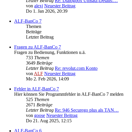
Letzter Beitrag
Re: Dialogbox Umsatz-Details:…
von
alexj
Neuester Beitrag
Do 1. Jan 2026, 20:39
ALF-BanCo 7
Themen
Beiträge
Letzter Beitrag
Fragen zu ALF-BanCo 7
Fragen zu Bedienung, Funktionen u.ä.
733
Themen
3649
Beiträge
Letzter Beitrag
Re: revolut.com Konto
von
ALF
Neuester Beitrag
Mo 2. Feb 2026, 14:09
Fehler in ALF-BanCo 7
Hier können Sie Programmfehler in ALF-BanCo 7 melden
525
Themen
2671
Beiträge
Letzter Beitrag
Re: 946 Securego plus als TAN…
von
goose
Neuester Beitrag
Do 21. Aug 2025, 12:15
ALF-BanCo 6