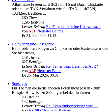
Allgemeine Fragen zu HBCI / FinTS mit Datei, Chipkarte
oder einem TAN-Verfahren wie chipTAN, pushTAN,
TAN2go, BestSign ...
260
Themen
1295
Beiträge
Letzter Beitrag
Re: Targobank keine Überweisu…
von
ALF
Neuester Beitrag
Fr 24. Jul 2026, 11:43
Chipkarten und Lesegeräte
Bei Problemen / Fragen zu Chipkarten oder Kartenlesern sind
Sie hier richtig
148
Themen
627
Beiträge
Letzter Beitrag
Re: Fehler beim Lesen des ATR?
von
ALF
Neuester Beitrag
Di 26. Mai 2026, 08:31
Sonstiges
Für Themen die in die anderen Foren nicht passen - zum
Beispiel Hinweise zu Störungen bei den Instituten
43
Themen
142
Beiträge
Letzter Beitrag
Re: Echtzeitüberweisung wird …
von
AZ29D2
Neuester Beitrag