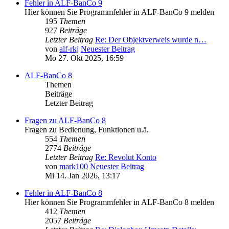
Fehler in ALF-BanCo 9
Hier können Sie Programmfehler in ALF-BanCo 9 melden
195
Themen
927
Beiträge
Letzter Beitrag
Re: Der Objektverweis wurde n…
von
alf-rkj
Neuester Beitrag
Mo 27. Okt 2025, 16:59
ALF-BanCo 8
Themen
Beiträge
Letzter Beitrag
Fragen zu ALF-BanCo 8
Fragen zu Bedienung, Funktionen u.ä.
554
Themen
2774
Beiträge
Letzter Beitrag
Re: Revolut Konto
von
mark100
Neuester Beitrag
Mi 14. Jan 2026, 13:17
Fehler in ALF-BanCo 8
Hier können Sie Programmfehler in ALF-BanCo 8 melden
412
Themen
2057
Beiträge