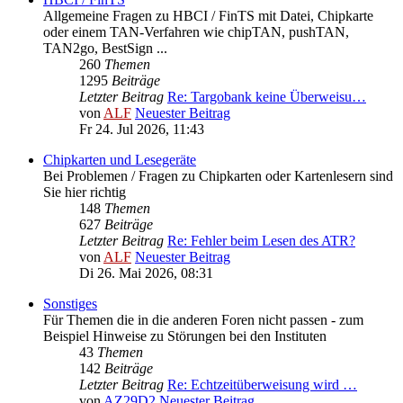
Allgemeine Fragen zu HBCI / FinTS mit Datei, Chipkarte
oder einem TAN-Verfahren wie chipTAN, pushTAN,
TAN2go, BestSign ...
260
Themen
1295
Beiträge
Letzter Beitrag
Re: Targobank keine Überweisu…
von
ALF
Neuester Beitrag
Fr 24. Jul 2026, 11:43
Chipkarten und Lesegeräte
Bei Problemen / Fragen zu Chipkarten oder Kartenlesern sind
Sie hier richtig
148
Themen
627
Beiträge
Letzter Beitrag
Re: Fehler beim Lesen des ATR?
von
ALF
Neuester Beitrag
Di 26. Mai 2026, 08:31
Sonstiges
Für Themen die in die anderen Foren nicht passen - zum
Beispiel Hinweise zu Störungen bei den Instituten
43
Themen
142
Beiträge
Letzter Beitrag
Re: Echtzeitüberweisung wird …
von
AZ29D2
Neuester Beitrag