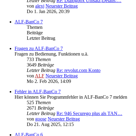
Letzter Beitrag
Re: Dialogbox Umsatz-Details:…
von
alexj
Neuester Beitrag
Do 1. Jan 2026, 20:39
ALF-BanCo 7
Themen
Beiträge
Letzter Beitrag
Fragen zu ALF-BanCo 7
Fragen zu Bedienung, Funktionen u.ä.
733
Themen
3649
Beiträge
Letzter Beitrag
Re: revolut.com Konto
von
ALF
Neuester Beitrag
Mo 2. Feb 2026, 14:09
Fehler in ALF-BanCo 7
Hier können Sie Programmfehler in ALF-BanCo 7 melden
525
Themen
2671
Beiträge
Letzter Beitrag
Re: 946 Securego plus als TAN…
von
goose
Neuester Beitrag
Do 21. Aug 2025, 12:15
ALF-BanCo 6