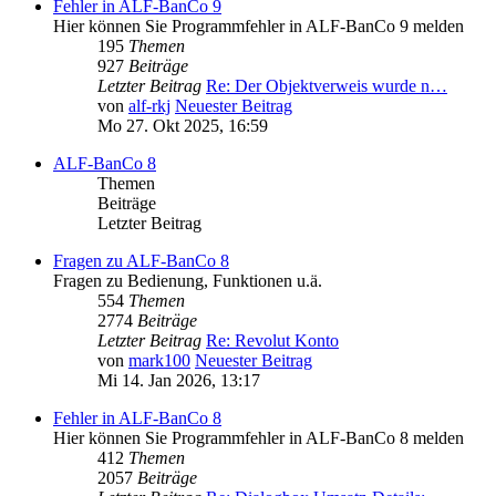
Fehler in ALF-BanCo 9
Hier können Sie Programmfehler in ALF-BanCo 9 melden
195
Themen
927
Beiträge
Letzter Beitrag
Re: Der Objektverweis wurde n…
von
alf-rkj
Neuester Beitrag
Mo 27. Okt 2025, 16:59
ALF-BanCo 8
Themen
Beiträge
Letzter Beitrag
Fragen zu ALF-BanCo 8
Fragen zu Bedienung, Funktionen u.ä.
554
Themen
2774
Beiträge
Letzter Beitrag
Re: Revolut Konto
von
mark100
Neuester Beitrag
Mi 14. Jan 2026, 13:17
Fehler in ALF-BanCo 8
Hier können Sie Programmfehler in ALF-BanCo 8 melden
412
Themen
2057
Beiträge