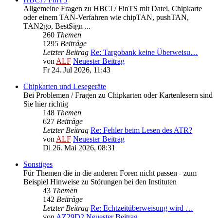
Allgemeine Fragen zu HBCI / FinTS mit Datei, Chipkarte
oder einem TAN-Verfahren wie chipTAN, pushTAN,
TAN2go, BestSign ...
260
Themen
1295
Beiträge
Letzter Beitrag
Re: Targobank keine Überweisu…
von
ALF
Neuester Beitrag
Fr 24. Jul 2026, 11:43
Chipkarten und Lesegeräte
Bei Problemen / Fragen zu Chipkarten oder Kartenlesern sind
Sie hier richtig
148
Themen
627
Beiträge
Letzter Beitrag
Re: Fehler beim Lesen des ATR?
von
ALF
Neuester Beitrag
Di 26. Mai 2026, 08:31
Sonstiges
Für Themen die in die anderen Foren nicht passen - zum
Beispiel Hinweise zu Störungen bei den Instituten
43
Themen
142
Beiträge
Letzter Beitrag
Re: Echtzeitüberweisung wird …
von
AZ29D2
Neuester Beitrag