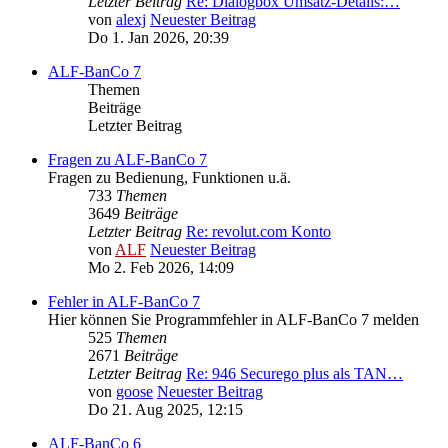
Letzter Beitrag
Re: Dialogbox Umsatz-Details:…
von
alexj
Neuester Beitrag
Do 1. Jan 2026, 20:39
ALF-BanCo 7
Themen
Beiträge
Letzter Beitrag
Fragen zu ALF-BanCo 7
Fragen zu Bedienung, Funktionen u.ä.
733
Themen
3649
Beiträge
Letzter Beitrag
Re: revolut.com Konto
von
ALF
Neuester Beitrag
Mo 2. Feb 2026, 14:09
Fehler in ALF-BanCo 7
Hier können Sie Programmfehler in ALF-BanCo 7 melden
525
Themen
2671
Beiträge
Letzter Beitrag
Re: 946 Securego plus als TAN…
von
goose
Neuester Beitrag
Do 21. Aug 2025, 12:15
ALF-BanCo 6