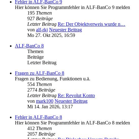
Fehler in ALF-BanCo 9
Hier können Sie Programmfehler in ALF-BanCo 9 melden
195
Themen
927
Beiträge
Letzter Beitrag
Re: Der Objektverweis wurde n…
von
alf-rkj
Neuester Beitrag
Mo 27. Okt 2025, 16:59
ALF-BanCo 8
Themen
Beiträge
Letzter Beitrag
Fragen zu ALF-BanCo 8
Fragen zu Bedienung, Funktionen u.ä.
554
Themen
2774
Beiträge
Letzter Beitrag
Re: Revolut Konto
von
mark100
Neuester Beitrag
Mi 14. Jan 2026, 13:17
Fehler in ALF-BanCo 8
Hier können Sie Programmfehler in ALF-BanCo 8 melden
412
Themen
2057
Beiträge