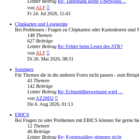
Letzter Beitrag
Re: Targobank keine Überweisu…
Neuester
von
ALF
Beitrag
Fr 24. Jul 2026, 11:43
Chipkarten und Lesegeräte
Bei Problemen / Fragen zu Chipkarten oder Kartenlesern sind Si
148
Themen
627
Beiträge
Letzter Beitrag
Re: Fehler beim Lesen des ATR?
Neuester
von
ALF
Beitrag
Di 26. Mai 2026, 08:31
Sonstiges
Für Themen die in die anderen Foren nicht passen - zum Beispi
43
Themen
142
Beiträge
Letzter Beitrag
Re: Echtzeitüberweisung wird …
Neuester
von
AZ29D2
Beitrag
Do 6. Aug 2026, 01:13
EBICS
Bei Fragen zu oder Problemen mit EBICS können Sie gerne hie
12
Themen
46
Beiträge
Letzter Beitrag
Re: Kontensalden stimmen nicht