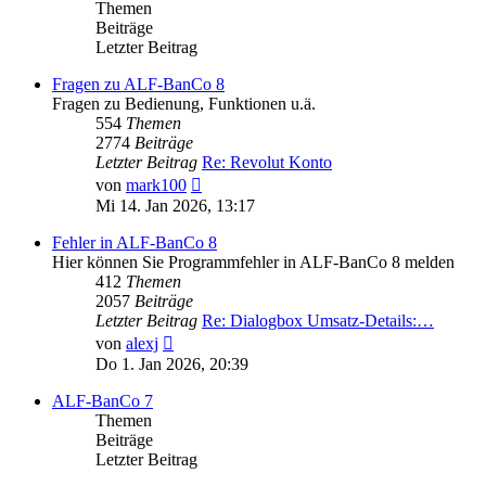
Themen
Beiträge
Letzter Beitrag
Fragen zu ALF-BanCo 8
Fragen zu Bedienung, Funktionen u.ä.
554
Themen
2774
Beiträge
Letzter Beitrag
Re: Revolut Konto
Neuester
von
mark100
Beitrag
Mi 14. Jan 2026, 13:17
Fehler in ALF-BanCo 8
Hier können Sie Programmfehler in ALF-BanCo 8 melden
412
Themen
2057
Beiträge
Letzter Beitrag
Re: Dialogbox Umsatz-Details:…
Neuester
von
alexj
Beitrag
Do 1. Jan 2026, 20:39
ALF-BanCo 7
Themen
Beiträge
Letzter Beitrag