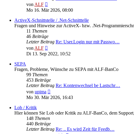
Neuester
von
ALF
Beitrag
Mo 16. Mär 2026, 08:00
ActiveX-Schnittstelle / .Net-Schnitttelle
Fragen und Hinweise zur ActiveX- bzw. .Net-Programmierschni
11
Themen
46
Beiträge
Letzter Beitrag
Re: User.Login nur mit Passwo…
Neuester
von
ALF
Beitrag
Di 13. Sep 2022, 10:52
SEPA
Fragen, Probleme, Wünsche zu SEPA mit ALF-BanCo
99
Themen
453
Beiträge
Letzter Beitrag
Re: Kontenwechsel be Lastschr…
Neuester
von
upima
Beitrag
Mo 30. Mär 2026, 16:43
Lob / Kritik
Hier können Sie Lob oder Kritik zu ALF-BanCo, dem Support, d
148
Themen
440
Beiträge
Letzter Beitrag
Re: .. Es wird Zeit für Feedb…