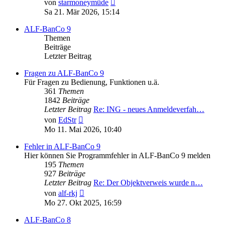
Neuester
von
starmoneymüde
Beitrag
Sa 21. Mär 2026, 15:14
ALF-BanCo 9
Themen
Beiträge
Letzter Beitrag
Fragen zu ALF-BanCo 9
Für Fragen zu Bedienung, Funktionen u.ä.
361
Themen
1842
Beiträge
Letzter Beitrag
Re: ING - neues Anmeldeverfah…
Neuester
von
EdStr
Beitrag
Mo 11. Mai 2026, 10:40
Fehler in ALF-BanCo 9
Hier können Sie Programmfehler in ALF-BanCo 9 melden
195
Themen
927
Beiträge
Letzter Beitrag
Re: Der Objektverweis wurde n…
Neuester
von
alf-rkj
Beitrag
Mo 27. Okt 2025, 16:59
ALF-BanCo 8