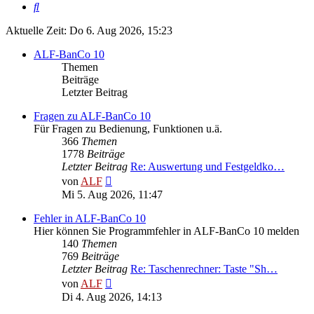
Suche
Aktuelle Zeit: Do 6. Aug 2026, 15:23
ALF-BanCo 10
Themen
Beiträge
Letzter Beitrag
Fragen zu ALF-BanCo 10
Für Fragen zu Bedienung, Funktionen u.ä.
366
Themen
1778
Beiträge
Letzter Beitrag
Re: Auswertung und Festgeldko…
Neuester
von
ALF
Beitrag
Mi 5. Aug 2026, 11:47
Fehler in ALF-BanCo 10
Hier können Sie Programmfehler in ALF-BanCo 10 melden
140
Themen
769
Beiträge
Letzter Beitrag
Re: Taschenrechner: Taste "Sh…
Neuester
von
ALF
Beitrag
Di 4. Aug 2026, 14:13