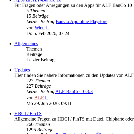
Für Fragen oder Anregungen zu den Apps für ALF-BanCo 10
5
Themen
15
Beiträge
Letzter Beitrag
BanCo App ohne Playstore
Neuester
von
Wien
Beitrag
Do 5. Feb 2026, 07:24
Allgemeines
Themen
Beiträge
Letzter Beitrag
Updates
Hier finden Sie nähere Informationen zu den Updates von A
227
Themen
227
Beiträge
Letzter Beitrag
ALF-BanCo 10.3.3
Neuester
von
ALF
Beitrag
Mo 29. Jun 2026, 09:11
HBCI / FinTS
Allgemeine Fragen zu HBCI / FinTS mit Datei, Chipkarte od
260
Themen
1295
Beiträge