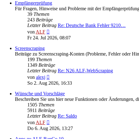
Empfängerprüfung
Für Fragen, Hinweise und Probleme mit der Empfängerprüfun
39
Themen
243
Beiträge
Letzter Beitrag
Re: Deutsche Bank Fehler 9210…
Neuester
von
ALF
Beitrag
Fr 24. Jul 2026, 08:07
Screenscraping
Beiträge zu Screenscraping-Konten (Probleme, Fehler oder Hi
199
Themen
1349
Beiträge
Letzter Beitrag
Re: N26 ALF-WebScraping
Neuester
von
alexj
Beitrag
So 2. Aug 2026, 16:33
Wünsche und Vorschläge
Beschreiben Sie uns hier neue Funktionen oder Änderungen, die
1505
Themen
5911
Beiträge
Letzter Beitrag
Re: Saldo
Neuester
von
ALF
Beitrag
Do 6. Aug 2026, 13:27
Apps zu ALF-BanCo 10