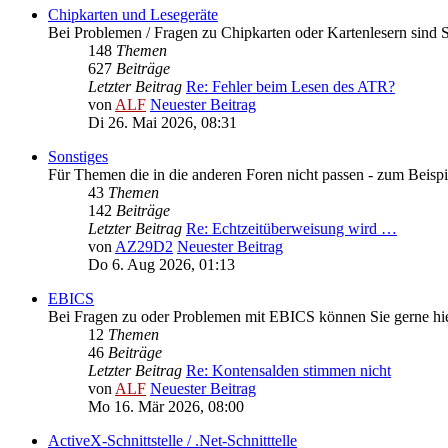
Chipkarten und Lesegeräte
Bei Problemen / Fragen zu Chipkarten oder Kartenlesern sind Si
148
Themen
627
Beiträge
Letzter Beitrag
Re: Fehler beim Lesen des ATR?
von
ALF
Neuester Beitrag
Di 26. Mai 2026, 08:31
Sonstiges
Für Themen die in die anderen Foren nicht passen - zum Beispi
43
Themen
142
Beiträge
Letzter Beitrag
Re: Echtzeitüberweisung wird …
von
AZ29D2
Neuester Beitrag
Do 6. Aug 2026, 01:13
EBICS
Bei Fragen zu oder Problemen mit EBICS können Sie gerne hie
12
Themen
46
Beiträge
Letzter Beitrag
Re: Kontensalden stimmen nicht
von
ALF
Neuester Beitrag
Mo 16. Mär 2026, 08:00
ActiveX-Schnittstelle / .Net-Schnitttelle