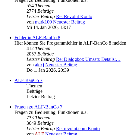
Fragen zu Bedienung, Funktionen u.ä.
554
Themen
2774
Beiträge
Letzter Beitrag
Re: Revolut Konto
von
mark100
Neuester Beitrag
Mi 14. Jan 2026, 13:17
Fehler in ALF-BanCo 8
Hier können Sie Programmfehler in ALF-BanCo 8 melden
412
Themen
2057
Beiträge
Letzter Beitrag
Re: Dialogbox Umsatz-Details:…
von
alexj
Neuester Beitrag
Do 1. Jan 2026, 20:39
ALF-BanCo 7
Themen
Beiträge
Letzter Beitrag
Fragen zu ALF-BanCo 7
Fragen zu Bedienung, Funktionen u.ä.
733
Themen
3649
Beiträge
Letzter Beitrag
Re: revolut.com Konto
von
ALF
Neuester Beitrag