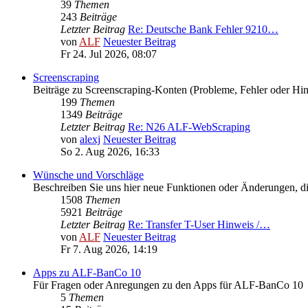
39
Themen
243
Beiträge
Letzter Beitrag
Re: Deutsche Bank Fehler 9210…
von
ALF
Neuester Beitrag
Fr 24. Jul 2026, 08:07
Screenscraping
Beiträge zu Screenscraping-Konten (Probleme, Fehler oder Hi
199
Themen
1349
Beiträge
Letzter Beitrag
Re: N26 ALF-WebScraping
von
alexj
Neuester Beitrag
So 2. Aug 2026, 16:33
Wünsche und Vorschläge
Beschreiben Sie uns hier neue Funktionen oder Änderungen, die
1508
Themen
5921
Beiträge
Letzter Beitrag
Re: Transfer T-User Hinweis /…
von
ALF
Neuester Beitrag
Fr 7. Aug 2026, 14:19
Apps zu ALF-BanCo 10
Für Fragen oder Anregungen zu den Apps für ALF-BanCo 10
5
Themen