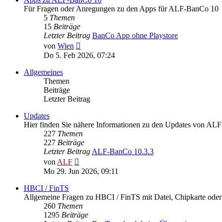
Für Fragen oder Anregungen zu den Apps für ALF-BanCo 10
5
Themen
15
Beiträge
Letzter Beitrag
BanCo App ohne Playstore
Neuester
von
Wien
Beitrag
Do 5. Feb 2026, 07:24
Allgemeines
Themen
Beiträge
Letzter Beitrag
Updates
Hier finden Sie nähere Informationen zu den Updates von A
227
Themen
227
Beiträge
Letzter Beitrag
ALF-BanCo 10.3.3
Neuester
von
ALF
Beitrag
Mo 29. Jun 2026, 09:11
HBCI / FinTS
Allgemeine Fragen zu HBCI / FinTS mit Datei, Chipkarte od
260
Themen
1295
Beiträge