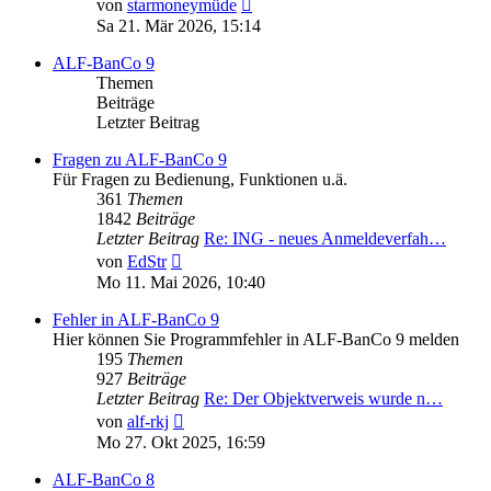
Neuester
von
starmoneymüde
Beitrag
Sa 21. Mär 2026, 15:14
ALF-BanCo 9
Themen
Beiträge
Letzter Beitrag
Fragen zu ALF-BanCo 9
Für Fragen zu Bedienung, Funktionen u.ä.
361
Themen
1842
Beiträge
Letzter Beitrag
Re: ING - neues Anmeldeverfah…
Neuester
von
EdStr
Beitrag
Mo 11. Mai 2026, 10:40
Fehler in ALF-BanCo 9
Hier können Sie Programmfehler in ALF-BanCo 9 melden
195
Themen
927
Beiträge
Letzter Beitrag
Re: Der Objektverweis wurde n…
Neuester
von
alf-rkj
Beitrag
Mo 27. Okt 2025, 16:59
ALF-BanCo 8