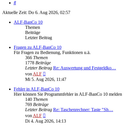
Suche
Aktuelle Zeit: Do 6. Aug 2026, 02:57
ALF-BanCo 10
Themen
Beiträge
Letzter Beitrag
Fragen zu ALF-BanCo 10
Für Fragen zu Bedienung, Funktionen u.ä.
366
Themen
1778
Beiträge
Letzter Beitrag
Re: Auswertung und Festgeldko…
Neuester
von
ALF
Beitrag
Mi 5. Aug 2026, 11:47
Fehler in ALF-BanCo 10
Hier können Sie Programmfehler in ALF-BanCo 10 melden
140
Themen
769
Beiträge
Letzter Beitrag
Re: Taschenrechner: Taste "Sh…
Neuester
von
ALF
Beitrag
Di 4. Aug 2026, 14:13