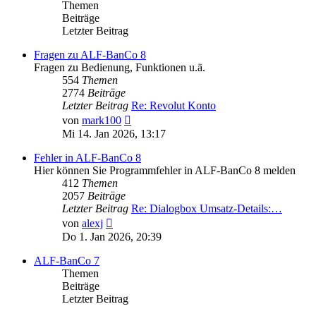
Themen
Beiträge
Letzter Beitrag
Fragen zu ALF-BanCo 8
Fragen zu Bedienung, Funktionen u.ä.
554
Themen
2774
Beiträge
Letzter Beitrag
Re: Revolut Konto
Neuester
von
mark100
Beitrag
Mi 14. Jan 2026, 13:17
Fehler in ALF-BanCo 8
Hier können Sie Programmfehler in ALF-BanCo 8 melden
412
Themen
2057
Beiträge
Letzter Beitrag
Re: Dialogbox Umsatz-Details:…
Neuester
von
alexj
Beitrag
Do 1. Jan 2026, 20:39
ALF-BanCo 7
Themen
Beiträge
Letzter Beitrag