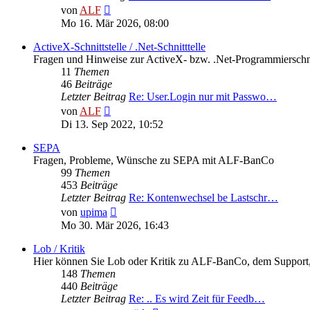
Neuester
von
ALF
Beitrag
Mo 16. Mär 2026, 08:00
ActiveX-Schnittstelle / .Net-Schnitttelle
Fragen und Hinweise zur ActiveX- bzw. .Net-Programmierschni
11
Themen
46
Beiträge
Letzter Beitrag
Re: User.Login nur mit Passwo…
Neuester
von
ALF
Beitrag
Di 13. Sep 2022, 10:52
SEPA
Fragen, Probleme, Wünsche zu SEPA mit ALF-BanCo
99
Themen
453
Beiträge
Letzter Beitrag
Re: Kontenwechsel be Lastschr…
Neuester
von
upima
Beitrag
Mo 30. Mär 2026, 16:43
Lob / Kritik
Hier können Sie Lob oder Kritik zu ALF-BanCo, dem Support, d
148
Themen
440
Beiträge
Letzter Beitrag
Re: .. Es wird Zeit für Feedb…