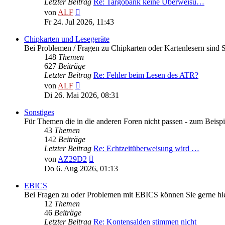
Letzter Beitrag
Re: Targobank keine Überweisu…
Neuester
von
ALF
Beitrag
Fr 24. Jul 2026, 11:43
Chipkarten und Lesegeräte
Bei Problemen / Fragen zu Chipkarten oder Kartenlesern sind Si
148
Themen
627
Beiträge
Letzter Beitrag
Re: Fehler beim Lesen des ATR?
Neuester
von
ALF
Beitrag
Di 26. Mai 2026, 08:31
Sonstiges
Für Themen die in die anderen Foren nicht passen - zum Beispi
43
Themen
142
Beiträge
Letzter Beitrag
Re: Echtzeitüberweisung wird …
Neuester
von
AZ29D2
Beitrag
Do 6. Aug 2026, 01:13
EBICS
Bei Fragen zu oder Problemen mit EBICS können Sie gerne hie
12
Themen
46
Beiträge
Letzter Beitrag
Re: Kontensalden stimmen nicht