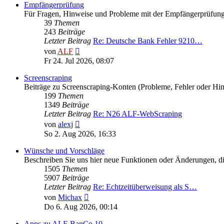
Empfängerprüfung
Für Fragen, Hinweise und Probleme mit der Empfängerprüfun
39
Themen
243
Beiträge
Letzter Beitrag
Re: Deutsche Bank Fehler 9210…
Neuester
von
ALF
Beitrag
Fr 24. Jul 2026, 08:07
Screenscraping
Beiträge zu Screenscraping-Konten (Probleme, Fehler oder Hi
199
Themen
1349
Beiträge
Letzter Beitrag
Re: N26 ALF-WebScraping
Neuester
von
alexj
Beitrag
So 2. Aug 2026, 16:33
Wünsche und Vorschläge
Beschreiben Sie uns hier neue Funktionen oder Änderungen, die
1505
Themen
5907
Beiträge
Letzter Beitrag
Re: Echtzeitüberweisung als S…
Neuester
von
Michax
Beitrag
Do 6. Aug 2026, 00:14
Apps zu ALF-BanCo 10