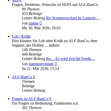
SEPA
Fragen, Probleme, Wünsche zu SEPA mit ALF-BanCo
99
Themen
453
Beiträge
Letzter Beitrag
Re: Kontenwechsel be Lastschr…
Neuester
von
upima
Beitrag
Mo 30. Mär 2026, 16:43
Lob / Kritik
Hier können Sie Lob oder Kritik zu ALF-BanCo, dem
Support, der Hotline ... äußern
148
Themen
440
Beiträge
Letzter Beitrag
Re: .. Es wird Zeit für Feedb…
Neuester
von
starmoneymüde
Beitrag
Sa 21. Mär 2026, 15:14
ALF-BanCo 9
Themen
Beiträge
Letzter Beitrag
Fragen zu ALF-BanCo 9
Für Fragen zu Bedienung, Funktionen u.ä.
361
Themen