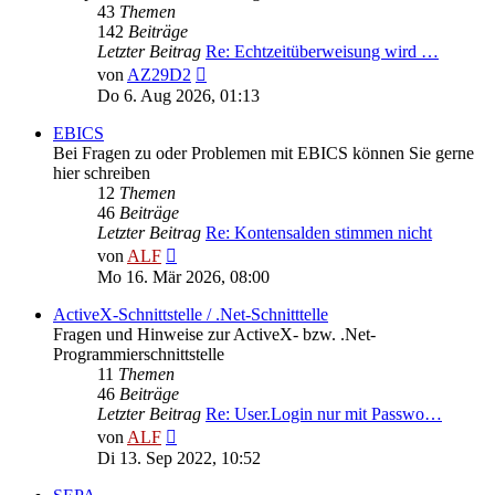
43
Themen
142
Beiträge
Letzter Beitrag
Re: Echtzeitüberweisung wird …
Neuester
von
AZ29D2
Beitrag
Do 6. Aug 2026, 01:13
EBICS
Bei Fragen zu oder Problemen mit EBICS können Sie gerne
hier schreiben
12
Themen
46
Beiträge
Letzter Beitrag
Re: Kontensalden stimmen nicht
Neuester
von
ALF
Beitrag
Mo 16. Mär 2026, 08:00
ActiveX-Schnittstelle / .Net-Schnitttelle
Fragen und Hinweise zur ActiveX- bzw. .Net-
Programmierschnittstelle
11
Themen
46
Beiträge
Letzter Beitrag
Re: User.Login nur mit Passwo…
Neuester
von
ALF
Beitrag
Di 13. Sep 2022, 10:52