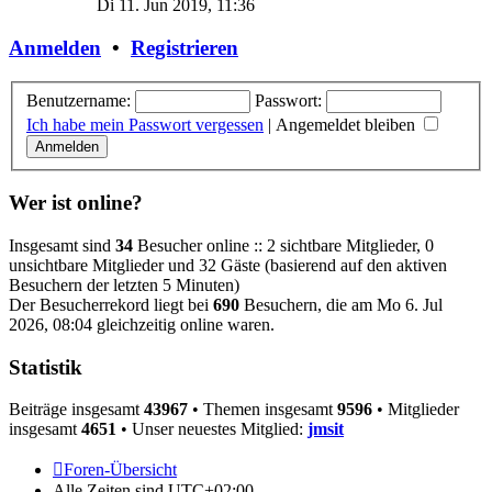
Di 11. Jun 2019, 11:36
Anmelden
•
Registrieren
Benutzername:
Passwort:
Ich habe mein Passwort vergessen
|
Angemeldet bleiben
Wer ist online?
Insgesamt sind
34
Besucher online :: 2 sichtbare Mitglieder, 0
unsichtbare Mitglieder und 32 Gäste (basierend auf den aktiven
Besuchern der letzten 5 Minuten)
Der Besucherrekord liegt bei
690
Besuchern, die am Mo 6. Jul
2026, 08:04 gleichzeitig online waren.
Statistik
Beiträge insgesamt
43967
• Themen insgesamt
9596
• Mitglieder
insgesamt
4651
• Unser neuestes Mitglied:
jmsit
Foren-Übersicht
Alle Zeiten sind
UTC+02:00