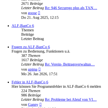
2671
Beiträge
Letzter Beitrag
Re: 946 Securego plus als TAN…
Neuester
von
goose
Beitrag
Do 21. Aug 2025, 12:15
ALF-BanCo 6
Themen
Beiträge
Letzter Beitrag
Fragen zu ALF-BanCo 6
Fragen zu Bedienung, Funktionen u.ä.
387
Themen
1617
Beiträge
Letzter Beitrag
Re: Verein- Beitragsverwaltun…
Neuester
von
upima
Beitrag
Mo 26. Jan 2026, 17:51
Fehler in ALF-BanCo 6
Hier können Sie Programmfehler in ALF-BanCo 6 melden
224
Themen
986
Beiträge
Letzter Beitrag
Re: Probleme bei Abruf von VI…
Neuester
von
Ganny
Beitrag