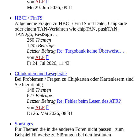
Neuester
von
ALF
Beitrag
Mo 29. Jun 2026, 09:11
HBCI / FinTS
Allgemeine Fragen zu HBCI / FinTS mit Datei, Chipkarte
oder einem TAN-Verfahren wie chipTAN, pushTAN,
TAN2go, BestSign ...
260
Themen
1295
Beiträge
Letzter Beitrag
Re: Targobank keine Überweisu…
Neuester
von
ALF
Beitrag
Fr 24. Jul 2026, 11:43
Chipkarten und Lesegeräte
Bei Problemen / Fragen zu Chipkarten oder Kartenlesern sind
Sie hier richtig
148
Themen
627
Beiträge
Letzter Beitrag
Re: Fehler beim Lesen des ATR?
Neuester
von
ALF
Beitrag
Di 26. Mai 2026, 08:31
Sonstiges
Für Themen die in die anderen Foren nicht passen - zum
Beispiel Hinweise zu Störungen bei den Instituten