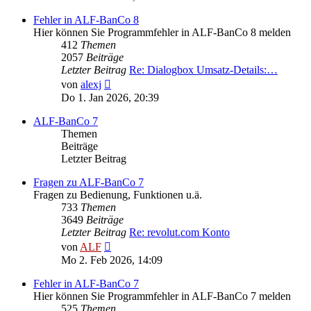
Fehler in ALF-BanCo 8
Hier können Sie Programmfehler in ALF-BanCo 8 melden
412
Themen
2057
Beiträge
Letzter Beitrag
Re: Dialogbox Umsatz-Details:…
Neuester
von
alexj
Beitrag
Do 1. Jan 2026, 20:39
ALF-BanCo 7
Themen
Beiträge
Letzter Beitrag
Fragen zu ALF-BanCo 7
Fragen zu Bedienung, Funktionen u.ä.
733
Themen
3649
Beiträge
Letzter Beitrag
Re: revolut.com Konto
Neuester
von
ALF
Beitrag
Mo 2. Feb 2026, 14:09
Fehler in ALF-BanCo 7
Hier können Sie Programmfehler in ALF-BanCo 7 melden
525
Themen