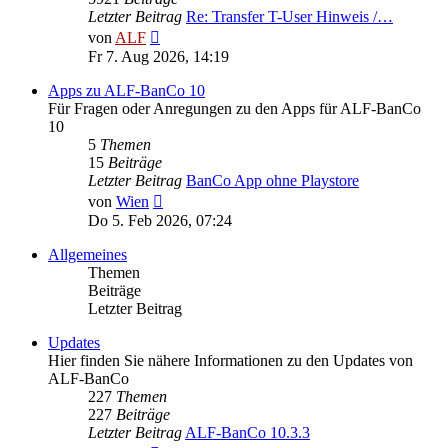
Letzter Beitrag
Re: Transfer T-User Hinweis /…
Neuester
von
ALF
Beitrag
Fr 7. Aug 2026, 14:19
Apps zu ALF-BanCo 10
Für Fragen oder Anregungen zu den Apps für ALF-BanCo
10
5
Themen
15
Beiträge
Letzter Beitrag
BanCo App ohne Playstore
Neuester
von
Wien
Beitrag
Do 5. Feb 2026, 07:24
Allgemeines
Themen
Beiträge
Letzter Beitrag
Updates
Hier finden Sie nähere Informationen zu den Updates von
ALF-BanCo
227
Themen
227
Beiträge
Letzter Beitrag
ALF-BanCo 10.3.3