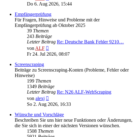
Beitrag
Do 6. Aug 2026, 15:44
Empfängerprüfung
Für Fragen, Hinweise und Probleme mit der
Empfängerprüfung ab Oktober 2025
39
Themen
243
Beiträge
Letzter Beitrag
Re: Deutsche Bank Fehler 9210…
Neuester
von
ALF
Beitrag
Fr 24. Jul 2026, 08:07
Screenscraping
Beiträge zu Screenscraping-Konten (Probleme, Fehler oder
Hinweise)
199
Themen
1349
Beiträge
Letzter Beitrag
Re: N26 ALF-WebScraping
Neuester
von
alexj
Beitrag
So 2. Aug 2026, 16:33
Wünsche und Vorschläge
Beschreiben Sie uns hier neue Funktionen oder Änderungen,
die Sie sich in einer der nächsten Versionen wünschen.
1508
Themen
5921
Beiträge