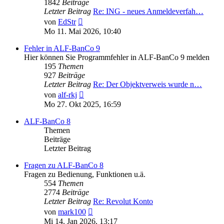
1842
Beiträge
Letzter Beitrag
Re: ING - neues Anmeldeverfah…
Neuester
von
EdStr
Beitrag
Mo 11. Mai 2026, 10:40
Fehler in ALF-BanCo 9
Hier können Sie Programmfehler in ALF-BanCo 9 melden
195
Themen
927
Beiträge
Letzter Beitrag
Re: Der Objektverweis wurde n…
Neuester
von
alf-rkj
Beitrag
Mo 27. Okt 2025, 16:59
ALF-BanCo 8
Themen
Beiträge
Letzter Beitrag
Fragen zu ALF-BanCo 8
Fragen zu Bedienung, Funktionen u.ä.
554
Themen
2774
Beiträge
Letzter Beitrag
Re: Revolut Konto
Neuester
von
mark100
Beitrag
Mi 14. Jan 2026, 13:17