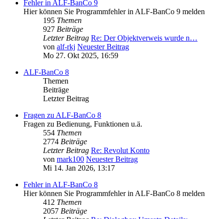
Fehler in ALF-BanCo 9
Hier können Sie Programmfehler in ALF-BanCo 9 melden
195
Themen
927
Beiträge
Letzter Beitrag
Re: Der Objektverweis wurde n…
von
alf-rkj
Neuester Beitrag
Mo 27. Okt 2025, 16:59
ALF-BanCo 8
Themen
Beiträge
Letzter Beitrag
Fragen zu ALF-BanCo 8
Fragen zu Bedienung, Funktionen u.ä.
554
Themen
2774
Beiträge
Letzter Beitrag
Re: Revolut Konto
von
mark100
Neuester Beitrag
Mi 14. Jan 2026, 13:17
Fehler in ALF-BanCo 8
Hier können Sie Programmfehler in ALF-BanCo 8 melden
412
Themen
2057
Beiträge