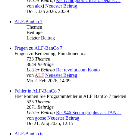
Letzter Beitrag
Re: Dialogbox Umsatz-Details:…
von
alexj
Neuester Beitrag
Do 1. Jan 2026, 20:39
ALF-BanCo 7
Themen
Beiträge
Letzter Beitrag
Fragen zu ALF-BanCo 7
Fragen zu Bedienung, Funktionen u.ä.
733
Themen
3649
Beiträge
Letzter Beitrag
Re: revolut.com Konto
von
ALF
Neuester Beitrag
Mo 2. Feb 2026, 14:09
Fehler in ALF-BanCo 7
Hier können Sie Programmfehler in ALF-BanCo 7 melden
525
Themen
2671
Beiträge
Letzter Beitrag
Re: 946 Securego plus als TAN…
von
goose
Neuester Beitrag
Do 21. Aug 2025, 12:15
ALF-BanCo 6