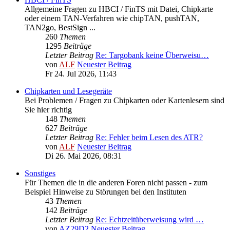
Allgemeine Fragen zu HBCI / FinTS mit Datei, Chipkarte
oder einem TAN-Verfahren wie chipTAN, pushTAN,
TAN2go, BestSign ...
260
Themen
1295
Beiträge
Letzter Beitrag
Re: Targobank keine Überweisu…
von
ALF
Neuester Beitrag
Fr 24. Jul 2026, 11:43
Chipkarten und Lesegeräte
Bei Problemen / Fragen zu Chipkarten oder Kartenlesern sind
Sie hier richtig
148
Themen
627
Beiträge
Letzter Beitrag
Re: Fehler beim Lesen des ATR?
von
ALF
Neuester Beitrag
Di 26. Mai 2026, 08:31
Sonstiges
Für Themen die in die anderen Foren nicht passen - zum
Beispiel Hinweise zu Störungen bei den Instituten
43
Themen
142
Beiträge
Letzter Beitrag
Re: Echtzeitüberweisung wird …
von
AZ29D2
Neuester Beitrag