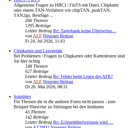
Allgemeine Fragen zu HBCI / FinTS mit Datei, Chipkarte
oder einem TAN-Verfahren wie chipTAN, pushTAN,
TAN2go, BestSign ...
260
Themen
1295
Beiträge
Letzter Beitrag
Re: Targobank keine Überweisu…
von
ALF
Neuester Beitrag
Fr 24. Jul 2026, 11:43
Chipkarten und Lesegeräte
Bei Problemen / Fragen zu Chipkarten oder Kartenlesern sind
Sie hier richtig
148
Themen
627
Beiträge
Letzter Beitrag
Re: Fehler beim Lesen des ATR?
von
ALF
Neuester Beitrag
Di 26. Mai 2026, 08:31
Sonstiges
Für Themen die in die anderen Foren nicht passen - zum
Beispiel Hinweise zu Störungen bei den Instituten
43
Themen
142
Beiträge
Letzter Beitrag
Re: Echtzeitüberweisung wird …
von
AZ29D2
Neuester Beitrag