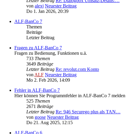
Letzter Beitrag
Re: Dialogbox Umsatz-Details:…
von
alexj
Neuester Beitrag
Do 1. Jan 2026, 20:39
ALF-BanCo 7
Themen
Beiträge
Letzter Beitrag
Fragen zu ALF-BanCo 7
Fragen zu Bedienung, Funktionen u.ä.
733
Themen
3649
Beiträge
Letzter Beitrag
Re: revolut.com Konto
von
ALF
Neuester Beitrag
Mo 2. Feb 2026, 14:09
Fehler in ALF-BanCo 7
Hier können Sie Programmfehler in ALF-BanCo 7 melden
525
Themen
2671
Beiträge
Letzter Beitrag
Re: 946 Securego plus als TAN…
von
goose
Neuester Beitrag
Do 21. Aug 2025, 12:15
ALF-BanCo 6