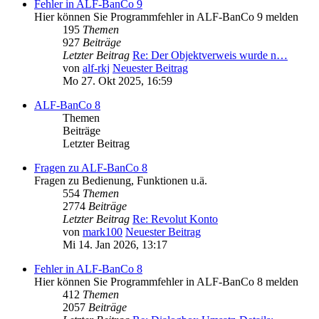
Fehler in ALF-BanCo 9
Hier können Sie Programmfehler in ALF-BanCo 9 melden
195
Themen
927
Beiträge
Letzter Beitrag
Re: Der Objektverweis wurde n…
von
alf-rkj
Neuester Beitrag
Mo 27. Okt 2025, 16:59
ALF-BanCo 8
Themen
Beiträge
Letzter Beitrag
Fragen zu ALF-BanCo 8
Fragen zu Bedienung, Funktionen u.ä.
554
Themen
2774
Beiträge
Letzter Beitrag
Re: Revolut Konto
von
mark100
Neuester Beitrag
Mi 14. Jan 2026, 13:17
Fehler in ALF-BanCo 8
Hier können Sie Programmfehler in ALF-BanCo 8 melden
412
Themen
2057
Beiträge