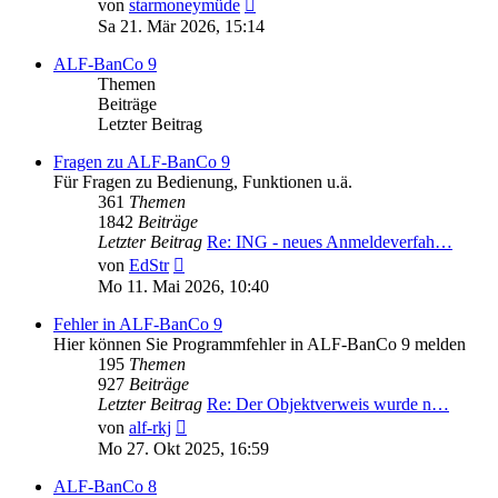
Neuester
von
starmoneymüde
Beitrag
Sa 21. Mär 2026, 15:14
ALF-BanCo 9
Themen
Beiträge
Letzter Beitrag
Fragen zu ALF-BanCo 9
Für Fragen zu Bedienung, Funktionen u.ä.
361
Themen
1842
Beiträge
Letzter Beitrag
Re: ING - neues Anmeldeverfah…
Neuester
von
EdStr
Beitrag
Mo 11. Mai 2026, 10:40
Fehler in ALF-BanCo 9
Hier können Sie Programmfehler in ALF-BanCo 9 melden
195
Themen
927
Beiträge
Letzter Beitrag
Re: Der Objektverweis wurde n…
Neuester
von
alf-rkj
Beitrag
Mo 27. Okt 2025, 16:59
ALF-BanCo 8