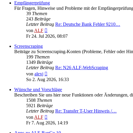
Empfängerprüfung
Für Fragen, Hinweise und Probleme mit der Empfängerprüfun
39
Themen
243
Beiträge
Letzter Beitrag
Re: Deutsche Bank Fehler 9210…
Neuester
von
ALF
Beitrag
Fr 24. Jul 2026, 08:07
Screenscraping
Beiträge zu Screenscraping-Konten (Probleme, Fehler oder Hi
199
Themen
1349
Beiträge
Letzter Beitrag
Re: N26 ALF-WebScraping
Neuester
von
alexj
Beitrag
So 2. Aug 2026, 16:33
Wünsche und Vorschläge
Beschreiben Sie uns hier neue Funktionen oder Änderungen, die
1508
Themen
5921
Beiträge
Letzter Beitrag
Re: Transfer T-User Hinweis /…
Neuester
von
ALF
Beitrag
Fr 7. Aug 2026, 14:19
Apps zu ALF-BanCo 10