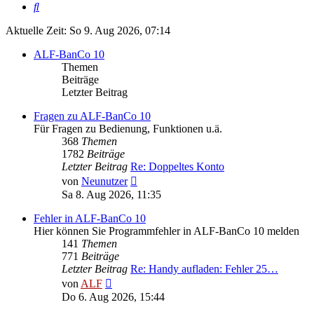
Suche
Aktuelle Zeit: So 9. Aug 2026, 07:14
ALF-BanCo 10
Themen
Beiträge
Letzter Beitrag
Fragen zu ALF-BanCo 10
Für Fragen zu Bedienung, Funktionen u.ä.
368
Themen
1782
Beiträge
Letzter Beitrag
Re: Doppeltes Konto
Neuester
von
Neunutzer
Beitrag
Sa 8. Aug 2026, 11:35
Fehler in ALF-BanCo 10
Hier können Sie Programmfehler in ALF-BanCo 10 melden
141
Themen
771
Beiträge
Letzter Beitrag
Re: Handy aufladen: Fehler 25…
Neuester
von
ALF
Beitrag
Do 6. Aug 2026, 15:44