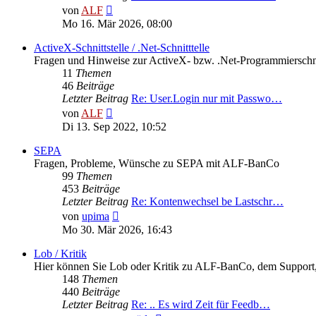
Neuester
von
ALF
Beitrag
Mo 16. Mär 2026, 08:00
ActiveX-Schnittstelle / .Net-Schnitttelle
Fragen und Hinweise zur ActiveX- bzw. .Net-Programmierschni
11
Themen
46
Beiträge
Letzter Beitrag
Re: User.Login nur mit Passwo…
Neuester
von
ALF
Beitrag
Di 13. Sep 2022, 10:52
SEPA
Fragen, Probleme, Wünsche zu SEPA mit ALF-BanCo
99
Themen
453
Beiträge
Letzter Beitrag
Re: Kontenwechsel be Lastschr…
Neuester
von
upima
Beitrag
Mo 30. Mär 2026, 16:43
Lob / Kritik
Hier können Sie Lob oder Kritik zu ALF-BanCo, dem Support, d
148
Themen
440
Beiträge
Letzter Beitrag
Re: .. Es wird Zeit für Feedb…