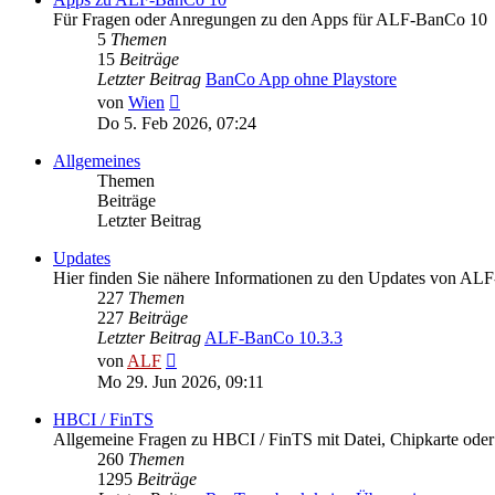
Für Fragen oder Anregungen zu den Apps für ALF-BanCo 10
5
Themen
15
Beiträge
Letzter Beitrag
BanCo App ohne Playstore
Neuester
von
Wien
Beitrag
Do 5. Feb 2026, 07:24
Allgemeines
Themen
Beiträge
Letzter Beitrag
Updates
Hier finden Sie nähere Informationen zu den Updates von A
227
Themen
227
Beiträge
Letzter Beitrag
ALF-BanCo 10.3.3
Neuester
von
ALF
Beitrag
Mo 29. Jun 2026, 09:11
HBCI / FinTS
Allgemeine Fragen zu HBCI / FinTS mit Datei, Chipkarte od
260
Themen
1295
Beiträge