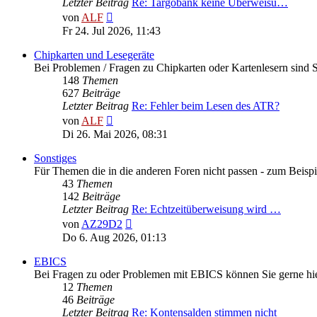
Letzter Beitrag
Re: Targobank keine Überweisu…
Neuester
von
ALF
Beitrag
Fr 24. Jul 2026, 11:43
Chipkarten und Lesegeräte
Bei Problemen / Fragen zu Chipkarten oder Kartenlesern sind Si
148
Themen
627
Beiträge
Letzter Beitrag
Re: Fehler beim Lesen des ATR?
Neuester
von
ALF
Beitrag
Di 26. Mai 2026, 08:31
Sonstiges
Für Themen die in die anderen Foren nicht passen - zum Beispi
43
Themen
142
Beiträge
Letzter Beitrag
Re: Echtzeitüberweisung wird …
Neuester
von
AZ29D2
Beitrag
Do 6. Aug 2026, 01:13
EBICS
Bei Fragen zu oder Problemen mit EBICS können Sie gerne hie
12
Themen
46
Beiträge
Letzter Beitrag
Re: Kontensalden stimmen nicht