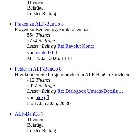
Themen
Beiträge
Letzter Beitrag
Fragen zu ALF-BanCo 8
Fragen zu Bedienung, Funktionen u.ä.
554
Themen
2774
Beiträge
Letzter Beitrag
Re: Revolut Konto
Neuester
von
mark100
Beitrag
Mi 14. Jan 2026, 13:17
Fehler in ALF-BanCo 8
Hier können Sie Programmfehler in ALF-BanCo 8 melden
412
Themen
2057
Beiträge
Letzter Beitrag
Re: Dialogbox Umsatz-Details:…
Neuester
von
alexj
Beitrag
Do 1. Jan 2026, 20:39
ALF-BanCo 7
Themen
Beiträge
Letzter Beitrag