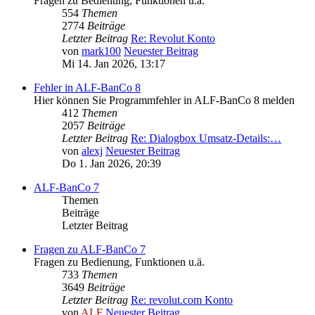
Fragen zu Bedienung, Funktionen u.ä.
554
Themen
2774
Beiträge
Letzter Beitrag
Re: Revolut Konto
von
mark100
Neuester Beitrag
Mi 14. Jan 2026, 13:17
Fehler in ALF-BanCo 8
Hier können Sie Programmfehler in ALF-BanCo 8 melden
412
Themen
2057
Beiträge
Letzter Beitrag
Re: Dialogbox Umsatz-Details:…
von
alexj
Neuester Beitrag
Do 1. Jan 2026, 20:39
ALF-BanCo 7
Themen
Beiträge
Letzter Beitrag
Fragen zu ALF-BanCo 7
Fragen zu Bedienung, Funktionen u.ä.
733
Themen
3649
Beiträge
Letzter Beitrag
Re: revolut.com Konto
von
ALF
Neuester Beitrag