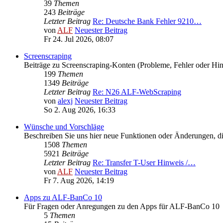
39
Themen
243
Beiträge
Letzter Beitrag
Re: Deutsche Bank Fehler 9210…
von
ALF
Neuester Beitrag
Fr 24. Jul 2026, 08:07
Screenscraping
Beiträge zu Screenscraping-Konten (Probleme, Fehler oder Hi
199
Themen
1349
Beiträge
Letzter Beitrag
Re: N26 ALF-WebScraping
von
alexj
Neuester Beitrag
So 2. Aug 2026, 16:33
Wünsche und Vorschläge
Beschreiben Sie uns hier neue Funktionen oder Änderungen, die
1508
Themen
5921
Beiträge
Letzter Beitrag
Re: Transfer T-User Hinweis /…
von
ALF
Neuester Beitrag
Fr 7. Aug 2026, 14:19
Apps zu ALF-BanCo 10
Für Fragen oder Anregungen zu den Apps für ALF-BanCo 10
5
Themen