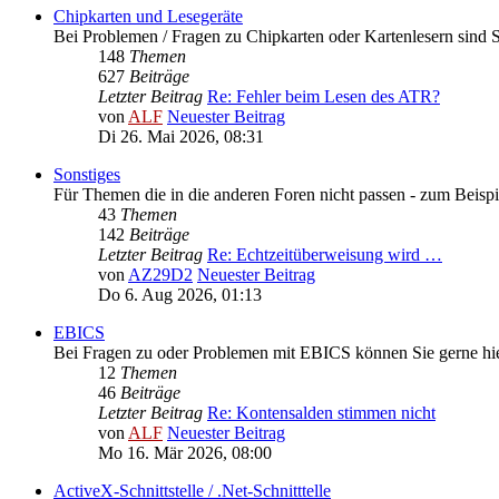
Chipkarten und Lesegeräte
Bei Problemen / Fragen zu Chipkarten oder Kartenlesern sind Si
148
Themen
627
Beiträge
Letzter Beitrag
Re: Fehler beim Lesen des ATR?
von
ALF
Neuester Beitrag
Di 26. Mai 2026, 08:31
Sonstiges
Für Themen die in die anderen Foren nicht passen - zum Beispi
43
Themen
142
Beiträge
Letzter Beitrag
Re: Echtzeitüberweisung wird …
von
AZ29D2
Neuester Beitrag
Do 6. Aug 2026, 01:13
EBICS
Bei Fragen zu oder Problemen mit EBICS können Sie gerne hie
12
Themen
46
Beiträge
Letzter Beitrag
Re: Kontensalden stimmen nicht
von
ALF
Neuester Beitrag
Mo 16. Mär 2026, 08:00
ActiveX-Schnittstelle / .Net-Schnitttelle