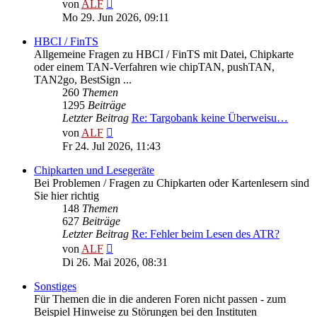
Neuester
von
ALF
Beitrag
Mo 29. Jun 2026, 09:11
HBCI / FinTS
Allgemeine Fragen zu HBCI / FinTS mit Datei, Chipkarte
oder einem TAN-Verfahren wie chipTAN, pushTAN,
TAN2go, BestSign ...
260
Themen
1295
Beiträge
Letzter Beitrag
Re: Targobank keine Überweisu…
Neuester
von
ALF
Beitrag
Fr 24. Jul 2026, 11:43
Chipkarten und Lesegeräte
Bei Problemen / Fragen zu Chipkarten oder Kartenlesern sind
Sie hier richtig
148
Themen
627
Beiträge
Letzter Beitrag
Re: Fehler beim Lesen des ATR?
Neuester
von
ALF
Beitrag
Di 26. Mai 2026, 08:31
Sonstiges
Für Themen die in die anderen Foren nicht passen - zum
Beispiel Hinweise zu Störungen bei den Instituten