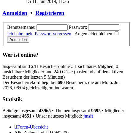
Di 11. Jun 2019, 11:36
Anmelden
•
Registrieren
Benutzername:
Passwort:
Ich habe mein Passwort vergessen
|
Angemeldet bleiben
Wer ist online?
Insgesamt sind
241
Besucher online :: 1 sichtbares Mitglied, 0
unsichtbare Mitglieder und 240 Gäste (basierend auf den aktiven
Besuchern der letzten 5 Minuten)
Der Besucherrekord liegt bei
690
Besuchern, die am Mo 6. Jul
2026, 08:04 gleichzeitig online waren.
Statistik
Beiträge insgesamt
43965
• Themen insgesamt
9595
• Mitglieder
insgesamt
4651
• Unser neuestes Mitglied:
jmsit
Foren-Übersicht
Alle Zeiten sind
UTC+02:00