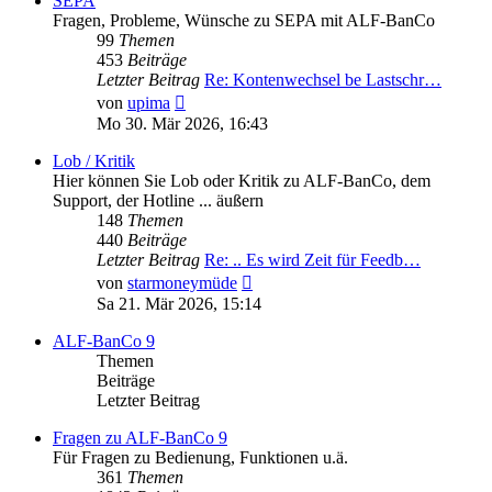
SEPA
Fragen, Probleme, Wünsche zu SEPA mit ALF-BanCo
99
Themen
453
Beiträge
Letzter Beitrag
Re: Kontenwechsel be Lastschr…
Neuester
von
upima
Beitrag
Mo 30. Mär 2026, 16:43
Lob / Kritik
Hier können Sie Lob oder Kritik zu ALF-BanCo, dem
Support, der Hotline ... äußern
148
Themen
440
Beiträge
Letzter Beitrag
Re: .. Es wird Zeit für Feedb…
Neuester
von
starmoneymüde
Beitrag
Sa 21. Mär 2026, 15:14
ALF-BanCo 9
Themen
Beiträge
Letzter Beitrag
Fragen zu ALF-BanCo 9
Für Fragen zu Bedienung, Funktionen u.ä.
361
Themen