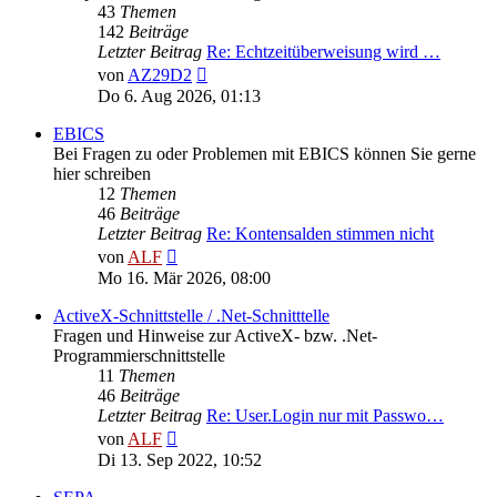
43
Themen
142
Beiträge
Letzter Beitrag
Re: Echtzeitüberweisung wird …
Neuester
von
AZ29D2
Beitrag
Do 6. Aug 2026, 01:13
EBICS
Bei Fragen zu oder Problemen mit EBICS können Sie gerne
hier schreiben
12
Themen
46
Beiträge
Letzter Beitrag
Re: Kontensalden stimmen nicht
Neuester
von
ALF
Beitrag
Mo 16. Mär 2026, 08:00
ActiveX-Schnittstelle / .Net-Schnitttelle
Fragen und Hinweise zur ActiveX- bzw. .Net-
Programmierschnittstelle
11
Themen
46
Beiträge
Letzter Beitrag
Re: User.Login nur mit Passwo…
Neuester
von
ALF
Beitrag
Di 13. Sep 2022, 10:52