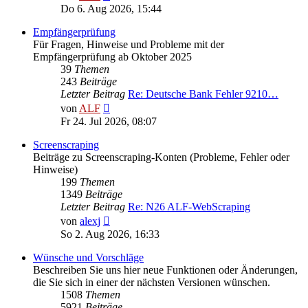
Beitrag
Do 6. Aug 2026, 15:44
Empfängerprüfung
Für Fragen, Hinweise und Probleme mit der
Empfängerprüfung ab Oktober 2025
39
Themen
243
Beiträge
Letzter Beitrag
Re: Deutsche Bank Fehler 9210…
Neuester
von
ALF
Beitrag
Fr 24. Jul 2026, 08:07
Screenscraping
Beiträge zu Screenscraping-Konten (Probleme, Fehler oder
Hinweise)
199
Themen
1349
Beiträge
Letzter Beitrag
Re: N26 ALF-WebScraping
Neuester
von
alexj
Beitrag
So 2. Aug 2026, 16:33
Wünsche und Vorschläge
Beschreiben Sie uns hier neue Funktionen oder Änderungen,
die Sie sich in einer der nächsten Versionen wünschen.
1508
Themen
5921
Beiträge