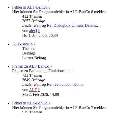
Fehler in ALF-BanCo 8
Hier können Sie Programmfehler in ALF-BanCo 8 melden
412
Themen
2057
Beiträge
Letzter Beitrag
Re: Dialogbox Umsatz-Details:…
Neuester
von
alexj
Beitrag
Do 1. Jan 2026, 20:39
ALF-BanCo 7
Themen
Beiträge
Letzter Beitrag
Fragen zu ALF-BanCo 7
Fragen zu Bedienung, Funktionen u.ä.
733
Themen
3649
Beiträge
Letzter Beitrag
Re: revolut.com Konto
Neuester
von
ALF
Beitrag
Mo 2. Feb 2026, 14:09
Fehler in ALF-BanCo 7
Hier können Sie Programmfehler in ALF-BanCo 7 melden
525
Themen