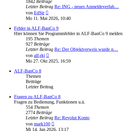
1842
Beiträge
Letzter Beitrag
Re: ING - neues Anmeldeverfah…
Neuester
von
EdStr
Beitrag
Mo 11. Mai 2026, 10:40
Fehler in ALF-BanCo 9
Hier können Sie Programmfehler in ALF-BanCo 9 melden
195
Themen
927
Beiträge
Letzter Beitrag
Re: Der Objektverweis wurde n…
Neuester
von
alf-rkj
Beitrag
Mo 27. Okt 2025, 16:59
ALF-BanCo 8
Themen
Beiträge
Letzter Beitrag
Fragen zu ALF-BanCo 8
Fragen zu Bedienung, Funktionen u.ä.
554
Themen
2774
Beiträge
Letzter Beitrag
Re: Revolut Konto
Neuester
von
mark100
Beitrag
Mi 14. Jan 2026, 13:17