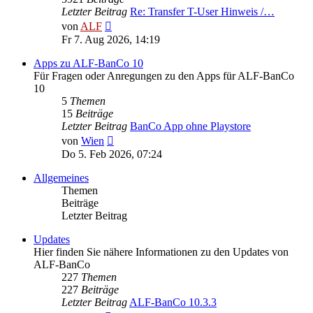
Letzter Beitrag
Re: Transfer T-User Hinweis /…
Neuester
von
ALF
Beitrag
Fr 7. Aug 2026, 14:19
Apps zu ALF-BanCo 10
Für Fragen oder Anregungen zu den Apps für ALF-BanCo
10
5
Themen
15
Beiträge
Letzter Beitrag
BanCo App ohne Playstore
Neuester
von
Wien
Beitrag
Do 5. Feb 2026, 07:24
Allgemeines
Themen
Beiträge
Letzter Beitrag
Updates
Hier finden Sie nähere Informationen zu den Updates von
ALF-BanCo
227
Themen
227
Beiträge
Letzter Beitrag
ALF-BanCo 10.3.3