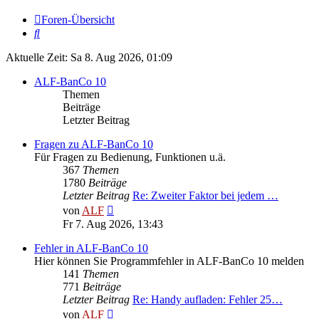
Foren-Übersicht
Suche
Aktuelle Zeit: Sa 8. Aug 2026, 01:09
ALF-BanCo 10
Themen
Beiträge
Letzter Beitrag
Fragen zu ALF-BanCo 10
Für Fragen zu Bedienung, Funktionen u.ä.
367
Themen
1780
Beiträge
Letzter Beitrag
Re: Zweiter Faktor bei jedem …
Neuester
von
ALF
Beitrag
Fr 7. Aug 2026, 13:43
Fehler in ALF-BanCo 10
Hier können Sie Programmfehler in ALF-BanCo 10 melden
141
Themen
771
Beiträge
Letzter Beitrag
Re: Handy aufladen: Fehler 25…
Neuester
von
ALF