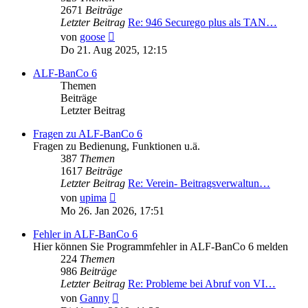
2671
Beiträge
Letzter Beitrag
Re: 946 Securego plus als TAN…
Neuester
von
goose
Beitrag
Do 21. Aug 2025, 12:15
ALF-BanCo 6
Themen
Beiträge
Letzter Beitrag
Fragen zu ALF-BanCo 6
Fragen zu Bedienung, Funktionen u.ä.
387
Themen
1617
Beiträge
Letzter Beitrag
Re: Verein- Beitragsverwaltun…
Neuester
von
upima
Beitrag
Mo 26. Jan 2026, 17:51
Fehler in ALF-BanCo 6
Hier können Sie Programmfehler in ALF-BanCo 6 melden
224
Themen
986
Beiträge
Letzter Beitrag
Re: Probleme bei Abruf von VI…
Neuester
von
Ganny
Beitrag