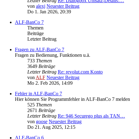
Letzter Beitrag
Re: Dialogbox Umsatz-Details:…
von
alexj
Neuester Beitrag
Do 1. Jan 2026, 20:39
ALF-BanCo 7
Themen
Beiträge
Letzter Beitrag
Fragen zu ALF-BanCo 7
Fragen zu Bedienung, Funktionen u.ä.
733
Themen
3649
Beiträge
Letzter Beitrag
Re: revolut.com Konto
von
ALF
Neuester Beitrag
Mo 2. Feb 2026, 14:09
Fehler in ALF-BanCo 7
Hier können Sie Programmfehler in ALF-BanCo 7 melden
525
Themen
2671
Beiträge
Letzter Beitrag
Re: 946 Securego plus als TAN…
von
goose
Neuester Beitrag
Do 21. Aug 2025, 12:15
ALF-BanCo 6