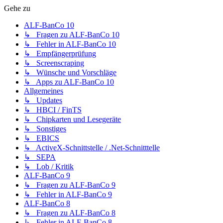
Gehe zu
ALF-BanCo 10
↳ Fragen zu ALF-BanCo 10
↳ Fehler in ALF-BanCo 10
↳ Empfängerprüfung
↳ Screenscraping
↳ Wünsche und Vorschläge
↳ Apps zu ALF-BanCo 10
Allgemeines
↳ Updates
↳ HBCI / FinTS
↳ Chipkarten und Lesegeräte
↳ Sonstiges
↳ EBICS
↳ ActiveX-Schnittstelle / .Net-Schnitttelle
↳ SEPA
↳ Lob / Kritik
ALF-BanCo 9
↳ Fragen zu ALF-BanCo 9
↳ Fehler in ALF-BanCo 9
ALF-BanCo 8
↳ Fragen zu ALF-BanCo 8
↳ Fehler in ALF-BanCo 8