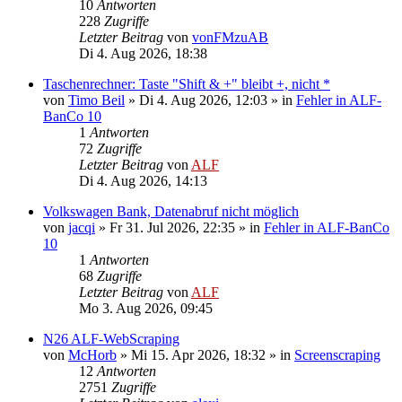
10
Antworten
228
Zugriffe
Letzter Beitrag
von
vonFMzuAB
Di 4. Aug 2026, 18:38
Taschenrechner: Taste "Shift & +" bleibt +, nicht *
von
Timo Beil
»
Di 4. Aug 2026, 12:03
» in
Fehler in ALF-
BanCo 10
1
Antworten
72
Zugriffe
Letzter Beitrag
von
ALF
Di 4. Aug 2026, 14:13
Volkswagen Bank, Datenabruf nicht möglich
von
jacqi
»
Fr 31. Jul 2026, 22:35
» in
Fehler in ALF-BanCo
10
1
Antworten
68
Zugriffe
Letzter Beitrag
von
ALF
Mo 3. Aug 2026, 09:45
N26 ALF-WebScraping
von
McHorb
»
Mi 15. Apr 2026, 18:32
» in
Screenscraping
12
Antworten
2751
Zugriffe