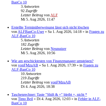
BanCo 10
3
Antworten
92
Zugriffe
Letzter Beitrag
von
ALF
Mi 5. Aug 2026, 11:47
Erstellte Terminüberweisung lässt sich nicht löschen
von
ALFBanCo-User
»
Sa 1. Aug 2026, 14:18
» in
Fragen zu
ALF-BanCo 10
5
Antworten
182
Zugriffe
Letzter Beitrag
von
Neunutzer
Mi 5. Aug 2026, 10:56
Wie am geschicktesten von Finanzmanager umsteigen?
von
vonFMzuAB
»
Sa 1. Aug 2026, 17:39
» in
Fragen zu
ALF-BanCo 10
10
Antworten
219
Zugriffe
Letzter Beitrag
von
vonFMzuAB
Di 4. Aug 2026, 18:38
Taschenrechner: Taste "Shift & +" bleibt +, nicht *
von
Timo Beil
»
Di 4. Aug 2026, 12:03
» in
Fehler in ALF-
BanCo 10