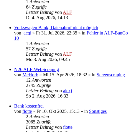
1
Antworten
64
Zugriffe
Letzter Beitrag
von
ALF
Di 4. Aug 2026, 14:13
Volkswagen Bank, Datenabruf nicht möglich
von
jacqi
»
Fr 31. Jul 2026, 22:35
» in
Fehler in ALF-BanCo
10
1
Antworten
57
Zugriffe
Letzter Beitrag
von
ALF
Mo 3. Aug 2026, 09:45
N26 ALF-WebScraping
von
McHorb
»
Mi 15. Apr 2026, 18:32
» in
Screenscraping
12
Antworten
2745
Zugriffe
Letzter Beitrag
von
alexj
So 2. Aug 2026, 16:33
Bank kostenfrei
von
flotte
»
Fr 10. Okt 2025, 15:13
» in
Sonstiges
2
Antworten
3065
Zugriffe
Letzter Beitrag
von
flotte