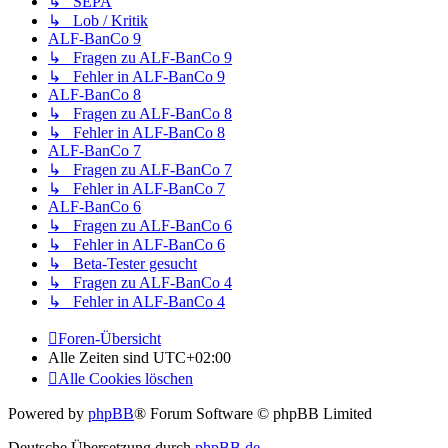
↳ SEPA
↳ Lob / Kritik
ALF-BanCo 9
↳ Fragen zu ALF-BanCo 9
↳ Fehler in ALF-BanCo 9
ALF-BanCo 8
↳ Fragen zu ALF-BanCo 8
↳ Fehler in ALF-BanCo 8
ALF-BanCo 7
↳ Fragen zu ALF-BanCo 7
↳ Fehler in ALF-BanCo 7
ALF-BanCo 6
↳ Fragen zu ALF-BanCo 6
↳ Fehler in ALF-BanCo 6
↳ Beta-Tester gesucht
↳ Fragen zu ALF-BanCo 4
↳ Fehler in ALF-BanCo 4
Foren-Übersicht
Alle Zeiten sind
UTC+02:00
Alle Cookies löschen
Powered by
phpBB
® Forum Software © phpBB Limited
Deutsche Übersetzung durch
phpBB.de