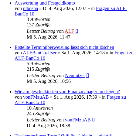
Auswertung und Festgeldkonto
von
ptbosna
»
Di 4. Aug 2026, 12:07
» in
Fragen zu ALF-
BanCo 10
3
Antworten
137
Zugriffe
Letzter Beitrag
von
ALF
Mi 5. Aug 2026, 11:47
Erstellte Terminüberweisung lässt sich nicht löschen
von
ALFBanCo-User
»
Sa 1. Aug 2026, 14:18
» in
Fragen zu
ALF-BanCo 10
5
Antworten
215
Zugriffe
Letzter Beitrag
von
Neunutzer
Mi 5. Aug 2026, 10:56
Wie am geschicktesten von Finanzmanager umsteigen?
von
vonFMzuAB
»
Sa 1. Aug 2026, 17:39
» in
Fragen zu
ALF-BanCo 10
10
Antworten
245
Zugriffe
Letzter Beitrag
von
vonFMzuAB
Di 4. Aug 2026, 18:38
Taschenrechner: Taste "Shift & +" bleibt +, nicht *