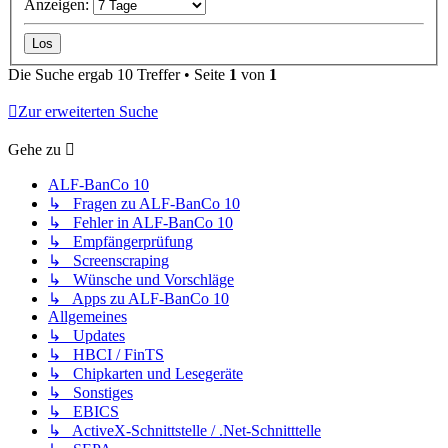
Anzeigen:
Die Suche ergab 10 Treffer • Seite
1
von
1
Zur erweiterten Suche
Gehe zu
ALF-BanCo 10
↳ Fragen zu ALF-BanCo 10
↳ Fehler in ALF-BanCo 10
↳ Empfängerprüfung
↳ Screenscraping
↳ Wünsche und Vorschläge
↳ Apps zu ALF-BanCo 10
Allgemeines
↳ Updates
↳ HBCI / FinTS
↳ Chipkarten und Lesegeräte
↳ Sonstiges
↳ EBICS
↳ ActiveX-Schnittstelle / .Net-Schnitttelle