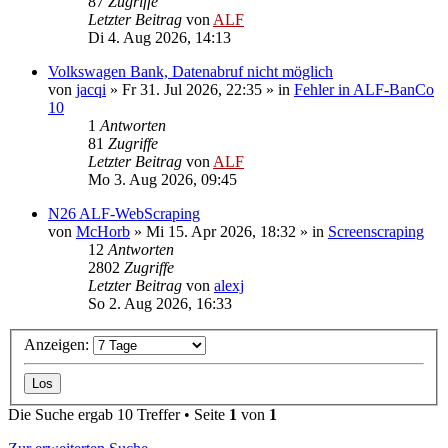
87
Zugriffe
Letzter Beitrag
von
ALF
Di 4. Aug 2026, 14:13
Volkswagen Bank, Datenabruf nicht möglich
von
jacqi
»
Fr 31. Jul 2026, 22:35
» in
Fehler in ALF-BanCo
10
1
Antworten
81
Zugriffe
Letzter Beitrag
von
ALF
Mo 3. Aug 2026, 09:45
N26 ALF-WebScraping
von
McHorb
»
Mi 15. Apr 2026, 18:32
» in
Screenscraping
12
Antworten
2802
Zugriffe
Letzter Beitrag
von
alexj
So 2. Aug 2026, 16:33
Anzeigen:
Die Suche ergab 10 Treffer • Seite
1
von
1