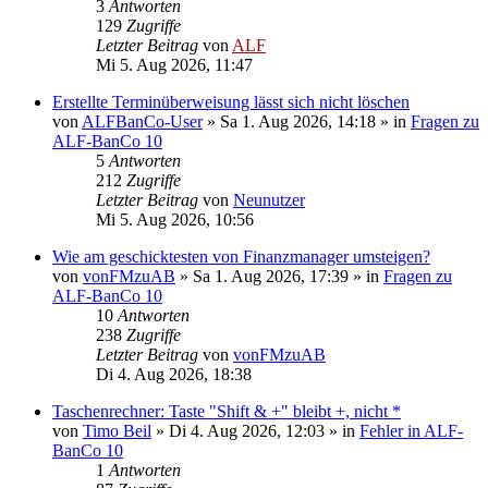
3
Antworten
129
Zugriffe
Letzter Beitrag
von
ALF
Mi 5. Aug 2026, 11:47
Erstellte Terminüberweisung lässt sich nicht löschen
von
ALFBanCo-User
»
Sa 1. Aug 2026, 14:18
» in
Fragen zu
ALF-BanCo 10
5
Antworten
212
Zugriffe
Letzter Beitrag
von
Neunutzer
Mi 5. Aug 2026, 10:56
Wie am geschicktesten von Finanzmanager umsteigen?
von
vonFMzuAB
»
Sa 1. Aug 2026, 17:39
» in
Fragen zu
ALF-BanCo 10
10
Antworten
238
Zugriffe
Letzter Beitrag
von
vonFMzuAB
Di 4. Aug 2026, 18:38
Taschenrechner: Taste "Shift & +" bleibt +, nicht *
von
Timo Beil
»
Di 4. Aug 2026, 12:03
» in
Fehler in ALF-
BanCo 10
1
Antworten