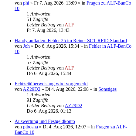
von
phi
»
Fr 7. Aug 2026, 13:09
» in
Fragen zu ALF-BanCo
10
1
Antworten
51
Zugriffe
Letzter Beitrag
von
ALF
Fr 7. Aug 2026, 13:43
Handy aufladen: Fehler 25 im Reiner SCT RFID Standard
von
Joh
»
Do 6. Aug 2026, 15:34
» in
Fehler in ALF-BanCo
10
1
Antworten
57
Zugriffe
Letzter Beitrag
von
ALF
Do 6. Aug 2026, 15:44
Echtzeitüberweisung wird vorgemerkt
von
AZ29D2
»
Di 4. Aug 2026, 22:08
» in
Sonstiges
1
Antworten
91
Zugriffe
Letzter Beitrag
von
AZ29D2
Do 6. Aug 2026, 01:13
Auswertung und Festgeldkonto
von
ptbosna
»
Di 4. Aug 2026, 12:07
» in
Fragen zu ALF-
BanCo 10