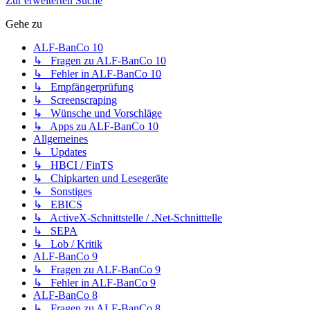
Zur erweiterten Suche
Gehe zu
ALF-BanCo 10
↳ Fragen zu ALF-BanCo 10
↳ Fehler in ALF-BanCo 10
↳ Empfängerprüfung
↳ Screenscraping
↳ Wünsche und Vorschläge
↳ Apps zu ALF-BanCo 10
Allgemeines
↳ Updates
↳ HBCI / FinTS
↳ Chipkarten und Lesegeräte
↳ Sonstiges
↳ EBICS
↳ ActiveX-Schnittstelle / .Net-Schnitttelle
↳ SEPA
↳ Lob / Kritik
ALF-BanCo 9
↳ Fragen zu ALF-BanCo 9
↳ Fehler in ALF-BanCo 9
ALF-BanCo 8
↳ Fragen zu ALF-BanCo 8