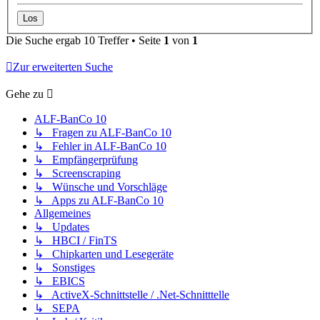
Die Suche ergab 10 Treffer • Seite
1
von
1
Zur erweiterten Suche
Gehe zu
ALF-BanCo 10
↳ Fragen zu ALF-BanCo 10
↳ Fehler in ALF-BanCo 10
↳ Empfängerprüfung
↳ Screenscraping
↳ Wünsche und Vorschläge
↳ Apps zu ALF-BanCo 10
Allgemeines
↳ Updates
↳ HBCI / FinTS
↳ Chipkarten und Lesegeräte
↳ Sonstiges
↳ EBICS
↳ ActiveX-Schnittstelle / .Net-Schnitttelle
↳ SEPA