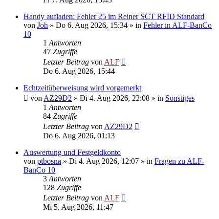
Handy aufladen: Fehler 25 im Reiner SCT RFID Standard
von
Joh
»
Do 6. Aug 2026, 15:34
» in
Fehler in ALF-BanCo
10
1
Antworten
47
Zugriffe
Letzter Beitrag
von
ALF
Do 6. Aug 2026, 15:44
Echtzeitüberweisung wird vorgemerkt
von
AZ29D2
»
Di 4. Aug 2026, 22:08
» in
Sonstiges
1
Antworten
84
Zugriffe
Letzter Beitrag
von
AZ29D2
Do 6. Aug 2026, 01:13
Auswertung und Festgeldkonto
von
ptbosna
»
Di 4. Aug 2026, 12:07
» in
Fragen zu ALF-
BanCo 10
3
Antworten
128
Zugriffe
Letzter Beitrag
von
ALF
Mi 5. Aug 2026, 11:47