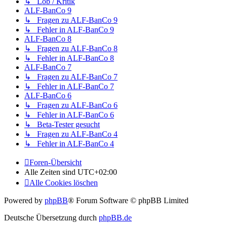
↳ Lob / Kritik
ALF-BanCo 9
↳ Fragen zu ALF-BanCo 9
↳ Fehler in ALF-BanCo 9
ALF-BanCo 8
↳ Fragen zu ALF-BanCo 8
↳ Fehler in ALF-BanCo 8
ALF-BanCo 7
↳ Fragen zu ALF-BanCo 7
↳ Fehler in ALF-BanCo 7
ALF-BanCo 6
↳ Fragen zu ALF-BanCo 6
↳ Fehler in ALF-BanCo 6
↳ Beta-Tester gesucht
↳ Fragen zu ALF-BanCo 4
↳ Fehler in ALF-BanCo 4
Foren-Übersicht
Alle Zeiten sind
UTC+02:00
Alle Cookies löschen
Powered by
phpBB
® Forum Software © phpBB Limited
Deutsche Übersetzung durch
phpBB.de