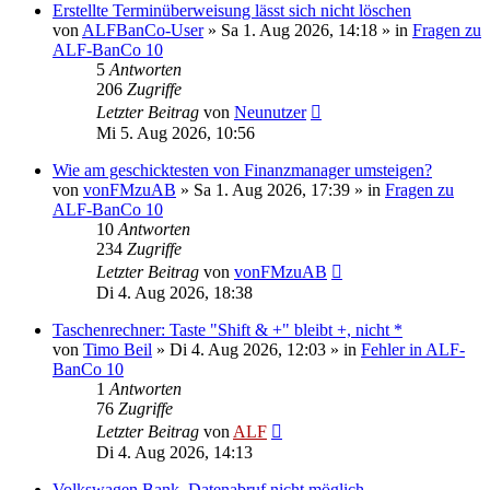
Erstellte Terminüberweisung lässt sich nicht löschen
von
ALFBanCo-User
»
Sa 1. Aug 2026, 14:18
» in
Fragen zu
ALF-BanCo 10
5
Antworten
206
Zugriffe
Letzter Beitrag
von
Neunutzer
Mi 5. Aug 2026, 10:56
Wie am geschicktesten von Finanzmanager umsteigen?
von
vonFMzuAB
»
Sa 1. Aug 2026, 17:39
» in
Fragen zu
ALF-BanCo 10
10
Antworten
234
Zugriffe
Letzter Beitrag
von
vonFMzuAB
Di 4. Aug 2026, 18:38
Taschenrechner: Taste "Shift & +" bleibt +, nicht *
von
Timo Beil
»
Di 4. Aug 2026, 12:03
» in
Fehler in ALF-
BanCo 10
1
Antworten
76
Zugriffe
Letzter Beitrag
von
ALF
Di 4. Aug 2026, 14:13
Volkswagen Bank, Datenabruf nicht möglich