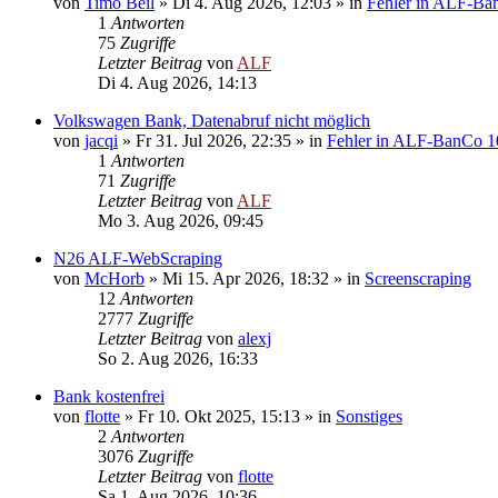
von
Timo Beil
»
Di 4. Aug 2026, 12:03
» in
Fehler in ALF-Ba
1
Antworten
75
Zugriffe
Letzter Beitrag
von
ALF
Di 4. Aug 2026, 14:13
Volkswagen Bank, Datenabruf nicht möglich
von
jacqi
»
Fr 31. Jul 2026, 22:35
» in
Fehler in ALF-BanCo 1
1
Antworten
71
Zugriffe
Letzter Beitrag
von
ALF
Mo 3. Aug 2026, 09:45
N26 ALF-WebScraping
von
McHorb
»
Mi 15. Apr 2026, 18:32
» in
Screenscraping
12
Antworten
2777
Zugriffe
Letzter Beitrag
von
alexj
So 2. Aug 2026, 16:33
Bank kostenfrei
von
flotte
»
Fr 10. Okt 2025, 15:13
» in
Sonstiges
2
Antworten
3076
Zugriffe
Letzter Beitrag
von
flotte
Sa 1. Aug 2026, 10:36