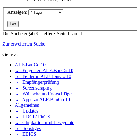
Anzeigen:
Die Suche ergab 9 Treffer • Seite
1
von
1
Zur erweiterten Suche
Gehe zu
ALF-BanCo 10
↳ Fragen zu ALF-BanCo 10
↳ Fehler in ALF-BanCo 10
↳ Empfängerprüfung
↳ Screenscraping
↳ Wünsche und Vorschläge
↳ Apps zu ALF-BanCo 10
Allgemeines
↳ Updates
↳ HBCI / FinTS
↳ Chipkarten und Lesegeräte
↳ Sonstiges
↳ EBICS