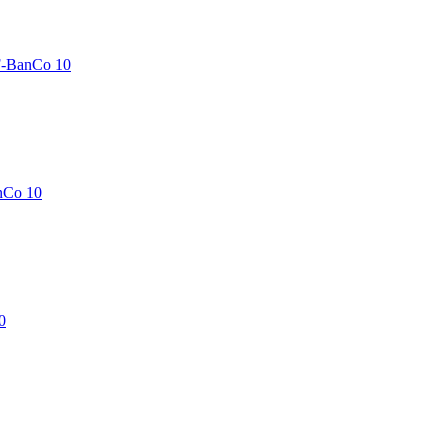
F-BanCo 10
nCo 10
0