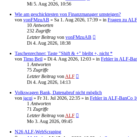
Mi 5. Aug 2026, 10:56
Wie am geschicktesten von Finanzmanager umsteigen?
von
vonFMzuAB
»
Sa 1. Aug 2026, 17:39
» in
Fragen zu AL
10
Antworten
232
Zugriffe
Letzter Beitrag
von
vonFMzuAB
Di 4. Aug 2026, 18:38
Taschenrechner: Taste "Shift & +" bleibt +, nicht *
von
Timo Beil
»
Di 4. Aug 2026, 12:03
» in
Fehler in ALF-Ba
1
Antworten
75
Zugriffe
Letzter Beitrag
von
ALF
Di 4. Aug 2026, 14:13
Volkswagen Bank, Datenabruf nicht möglich
von
jacqi
»
Fr 31. Jul 2026, 22:35
» in
Fehler in ALF-BanCo 1
1
Antworten
71
Zugriffe
Letzter Beitrag
von
ALF
Mo 3. Aug 2026, 09:45
N26 ALF-WebScraping