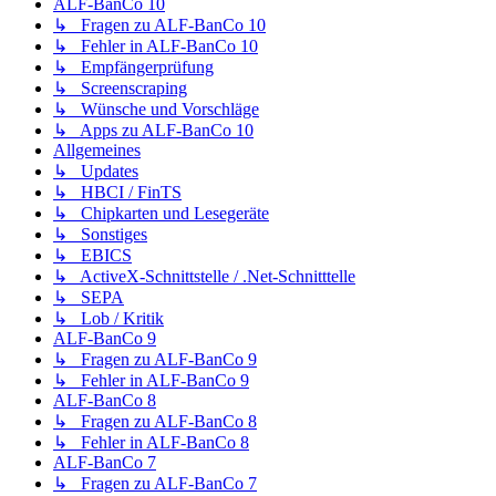
ALF-BanCo 10
↳ Fragen zu ALF-BanCo 10
↳ Fehler in ALF-BanCo 10
↳ Empfängerprüfung
↳ Screenscraping
↳ Wünsche und Vorschläge
↳ Apps zu ALF-BanCo 10
Allgemeines
↳ Updates
↳ HBCI / FinTS
↳ Chipkarten und Lesegeräte
↳ Sonstiges
↳ EBICS
↳ ActiveX-Schnittstelle / .Net-Schnitttelle
↳ SEPA
↳ Lob / Kritik
ALF-BanCo 9
↳ Fragen zu ALF-BanCo 9
↳ Fehler in ALF-BanCo 9
ALF-BanCo 8
↳ Fragen zu ALF-BanCo 8
↳ Fehler in ALF-BanCo 8
ALF-BanCo 7
↳ Fragen zu ALF-BanCo 7