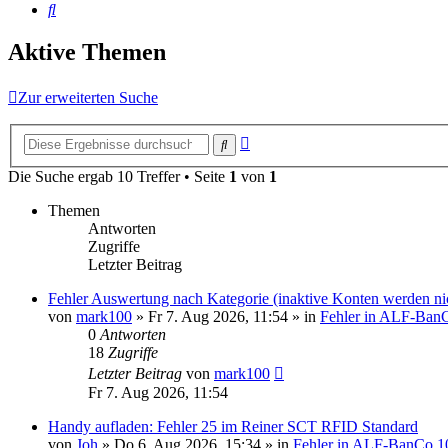
Suche
Aktive Themen
Zur erweiterten Suche
Erweiterte
Suche
Suche
Die Suche ergab 10 Treffer • Seite
1
von
1
Themen
Antworten
Zugriffe
Letzter Beitrag
Fehler Auswertung nach Kategorie (inaktive Konten werden nich
von
mark100
»
Fr 7. Aug 2026, 11:54
» in
Fehler in ALF-Ban
0
Antworten
18
Zugriffe
Letzter Beitrag
von
mark100
Fr 7. Aug 2026, 11:54
Handy aufladen: Fehler 25 im Reiner SCT RFID Standard
von
Joh
»
Do 6. Aug 2026, 15:34
» in
Fehler in ALF-BanCo 1