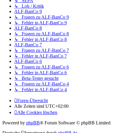
↳ SEPA
↳ Lob / Kritik
ALF-BanCo 9
↳ Fragen zu ALF-BanCo 9
↳ Fehler in ALF-BanCo 9
ALF-BanCo 8
↳ Fragen zu ALF-BanCo 8
↳ Fehler in ALF-BanCo 8
ALF-BanCo 7
↳ Fragen zu ALF-BanCo 7
↳ Fehler in ALF-BanCo 7
ALF-BanCo 6
↳ Fragen zu ALF-BanCo 6
↳ Fehler in ALF-BanCo 6
↳ Beta-Tester gesucht
↳ Fragen zu ALF-BanCo 4
↳ Fehler in ALF-BanCo 4
Foren-Übersicht
Alle Zeiten sind
UTC+02:00
Alle Cookies löschen
Powered by
phpBB
® Forum Software © phpBB Limited
Deutsche Übersetzung durch
phpBB.de