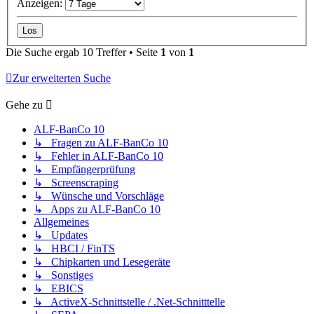
Anzeigen:
Die Suche ergab 10 Treffer • Seite
1
von
1
Zur erweiterten Suche
Gehe zu
ALF-BanCo 10
↳ Fragen zu ALF-BanCo 10
↳ Fehler in ALF-BanCo 10
↳ Empfängerprüfung
↳ Screenscraping
↳ Wünsche und Vorschläge
↳ Apps zu ALF-BanCo 10
Allgemeines
↳ Updates
↳ HBCI / FinTS
↳ Chipkarten und Lesegeräte
↳ Sonstiges
↳ EBICS
↳ ActiveX-Schnittstelle / .Net-Schnitttelle