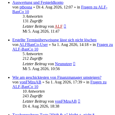
Auswertung und Festgeldkonto
von
ptbosna
»
Di 4. Aug 2026, 12:07
» in
Fragen zu ALF-
BanCo 10
3
Antworten
131
Zugriffe
Letzter Beitrag
von
ALF
Mi 5. Aug 2026, 11:47
Erstellte Terminüberweisung lässt sich nicht löschen
von
ALFBanCo-User
»
Sa 1. Aug 2026, 14:18
» in
Fragen zu
ALF-BanCo 10
5
Antworten
212
Zugriffe
Letzter Beitrag
von
Neunutzer
Mi 5. Aug 2026, 10:56
Wie am geschicktesten von Finanzmanager umsteigen?
von
vonFMzuAB
»
Sa 1. Aug 2026, 17:39
» in
Fragen zu
ALF-BanCo 10
10
Antworten
243
Zugriffe
Letzter Beitrag
von
vonFMzuAB
Di 4. Aug 2026, 18:38
Taschenrechner: Taste "Shift & +" bleibt +, nicht *