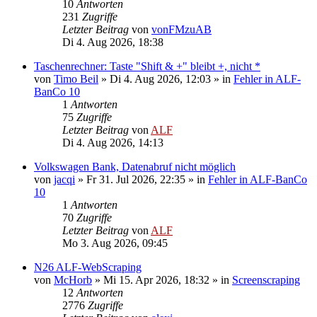
10
Antworten
231
Zugriffe
Letzter Beitrag
von
vonFMzuAB
Di 4. Aug 2026, 18:38
Taschenrechner: Taste "Shift & +" bleibt +, nicht *
von
Timo Beil
»
Di 4. Aug 2026, 12:03
» in
Fehler in ALF-
BanCo 10
1
Antworten
75
Zugriffe
Letzter Beitrag
von
ALF
Di 4. Aug 2026, 14:13
Volkswagen Bank, Datenabruf nicht möglich
von
jacqi
»
Fr 31. Jul 2026, 22:35
» in
Fehler in ALF-BanCo
10
1
Antworten
70
Zugriffe
Letzter Beitrag
von
ALF
Mo 3. Aug 2026, 09:45
N26 ALF-WebScraping
von
McHorb
»
Mi 15. Apr 2026, 18:32
» in
Screenscraping
12
Antworten
2776
Zugriffe