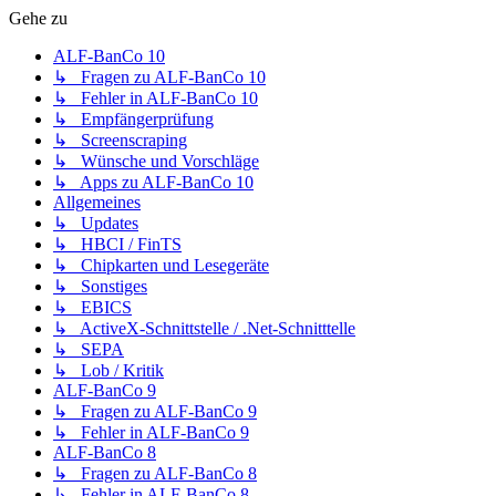
Gehe zu
ALF-BanCo 10
↳ Fragen zu ALF-BanCo 10
↳ Fehler in ALF-BanCo 10
↳ Empfängerprüfung
↳ Screenscraping
↳ Wünsche und Vorschläge
↳ Apps zu ALF-BanCo 10
Allgemeines
↳ Updates
↳ HBCI / FinTS
↳ Chipkarten und Lesegeräte
↳ Sonstiges
↳ EBICS
↳ ActiveX-Schnittstelle / .Net-Schnitttelle
↳ SEPA
↳ Lob / Kritik
ALF-BanCo 9
↳ Fragen zu ALF-BanCo 9
↳ Fehler in ALF-BanCo 9
ALF-BanCo 8
↳ Fragen zu ALF-BanCo 8
↳ Fehler in ALF-BanCo 8