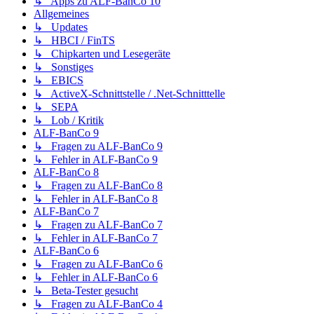
↳ Apps zu ALF-BanCo 10
Allgemeines
↳ Updates
↳ HBCI / FinTS
↳ Chipkarten und Lesegeräte
↳ Sonstiges
↳ EBICS
↳ ActiveX-Schnittstelle / .Net-Schnitttelle
↳ SEPA
↳ Lob / Kritik
ALF-BanCo 9
↳ Fragen zu ALF-BanCo 9
↳ Fehler in ALF-BanCo 9
ALF-BanCo 8
↳ Fragen zu ALF-BanCo 8
↳ Fehler in ALF-BanCo 8
ALF-BanCo 7
↳ Fragen zu ALF-BanCo 7
↳ Fehler in ALF-BanCo 7
ALF-BanCo 6
↳ Fragen zu ALF-BanCo 6
↳ Fehler in ALF-BanCo 6
↳ Beta-Tester gesucht
↳ Fragen zu ALF-BanCo 4