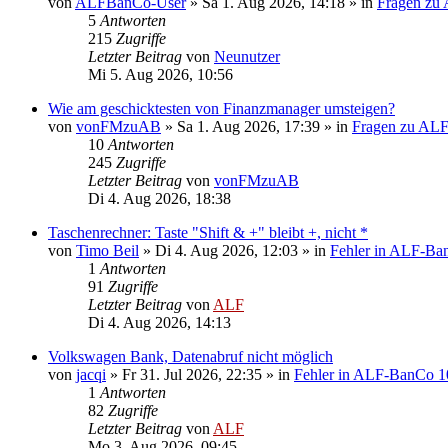
von
ALFBanCo-User
»
Sa 1. Aug 2026, 14:18
» in
Fragen zu
5
Antworten
215
Zugriffe
Letzter Beitrag
von
Neunutzer
Mi 5. Aug 2026, 10:56
Wie am geschicktesten von Finanzmanager umsteigen?
von
vonFMzuAB
»
Sa 1. Aug 2026, 17:39
» in
Fragen zu AL
10
Antworten
245
Zugriffe
Letzter Beitrag
von
vonFMzuAB
Di 4. Aug 2026, 18:38
Taschenrechner: Taste "Shift & +" bleibt +, nicht *
von
Timo Beil
»
Di 4. Aug 2026, 12:03
» in
Fehler in ALF-Ba
1
Antworten
91
Zugriffe
Letzter Beitrag
von
ALF
Di 4. Aug 2026, 14:13
Volkswagen Bank, Datenabruf nicht möglich
von
jacqi
»
Fr 31. Jul 2026, 22:35
» in
Fehler in ALF-BanCo 1
1
Antworten
82
Zugriffe
Letzter Beitrag
von
ALF
Mo 3. Aug 2026, 09:45