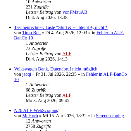
10
Antworten
231
Zugriffe
Letzter Beitrag
von
vonFMzuAB
Di 4. Aug 2026, 18:38
Taschenrechner: Taste "Shift & +" bleibt +, nicht *
von
Timo Beil
»
Di 4. Aug 2026, 12:03
» in
Fehler in ALF-
BanCo 10
1
Antworten
73
Zugriffe
Letzter Beitrag
von
ALF
Di 4. Aug 2026, 14:13
Volkswagen Bank, Datenabruf nicht möglich
von
jacqi
»
Fr 31. Jul 2026, 22:35
» in
Fehler in ALF-BanCo
10
1
Antworten
68
Zugriffe
Letzter Beitrag
von
ALF
Mo 3. Aug 2026, 09:45
N26 ALF-WebScraping
von
McHorb
»
Mi 15. Apr 2026, 18:32
» in
Screenscraping
12
Antworten
2758
Zugriffe