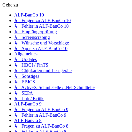
Gehe zu
ALF-BanCo 10
↳ Fragen zu ALF-BanCo 10
↳ Fehler in ALF-BanCo 10
↳ Empfängerprüfung
↳ Screenscraping
↳ Wünsche und Vorschläge
↳ Apps zu ALF-BanCo 10
Allgemeines
↳ Updates
↳ HBCI / FinTS
↳ Chipkarten und Lesegeräte
↳ Sonstiges
↳ EBICS
↳ ActiveX-Schnittstelle / .Net-Schnitttelle
↳ SEPA
↳ Lob / Kritik
ALF-BanCo 9
↳ Fragen zu ALF-BanCo 9
↳ Fehler in ALF-BanCo 9
ALF-BanCo 8
↳ Fragen zu ALF-BanCo 8
↳ Fehler in ALF-BanCo 8