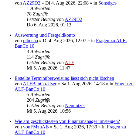
von
AZ29D2
»
Di 4. Aug 2026, 22:08
» in
Sonstiges
1
Antworten
78
Zugriffe
Letzter Beitrag
von
AZ29D2
Do 6. Aug 2026, 01:13
Auswertung und Festgeldkonto
von
ptbosna
»
Di 4. Aug 2026, 12:07
» in
Fragen zu ALF-
BanCo 10
3
Antworten
114
Zugriffe
Letzter Beitrag
von
ALF
Mi 5. Aug 2026, 11:47
Erstellte Terminüberweisung lässt sich nicht löschen
von
ALFBanCo-User
»
Sa 1. Aug 2026, 14:18
» in
Fragen zu
ALF-BanCo 10
5
Antworten
204
Zugriffe
Letzter Beitrag
von
Neunutzer
Mi 5. Aug 2026, 10:56
Wie am geschicktesten von Finanzmanager umsteigen?
von
vonFMzuAB
»
Sa 1. Aug 2026, 17:39
» in
Fragen zu
ALF-BanCo 10