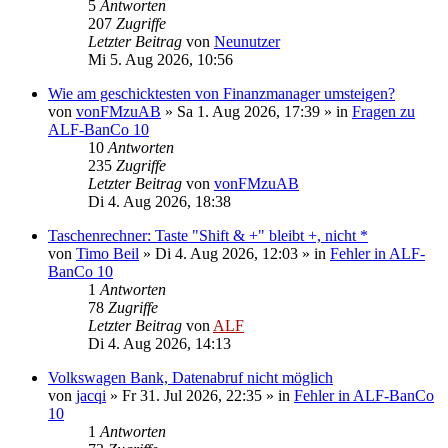
5
Antworten
207
Zugriffe
Letzter Beitrag
von
Neunutzer
Mi 5. Aug 2026, 10:56
Wie am geschicktesten von Finanzmanager umsteigen?
von
vonFMzuAB
»
Sa 1. Aug 2026, 17:39
» in
Fragen zu
ALF-BanCo 10
10
Antworten
235
Zugriffe
Letzter Beitrag
von
vonFMzuAB
Di 4. Aug 2026, 18:38
Taschenrechner: Taste "Shift & +" bleibt +, nicht *
von
Timo Beil
»
Di 4. Aug 2026, 12:03
» in
Fehler in ALF-
BanCo 10
1
Antworten
78
Zugriffe
Letzter Beitrag
von
ALF
Di 4. Aug 2026, 14:13
Volkswagen Bank, Datenabruf nicht möglich
von
jacqi
»
Fr 31. Jul 2026, 22:35
» in
Fehler in ALF-BanCo
10
1
Antworten