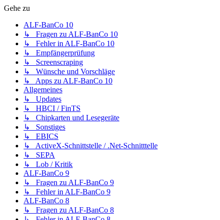
Gehe zu
ALF-BanCo 10
↳ Fragen zu ALF-BanCo 10
↳ Fehler in ALF-BanCo 10
↳ Empfängerprüfung
↳ Screenscraping
↳ Wünsche und Vorschläge
↳ Apps zu ALF-BanCo 10
Allgemeines
↳ Updates
↳ HBCI / FinTS
↳ Chipkarten und Lesegeräte
↳ Sonstiges
↳ EBICS
↳ ActiveX-Schnittstelle / .Net-Schnitttelle
↳ SEPA
↳ Lob / Kritik
ALF-BanCo 9
↳ Fragen zu ALF-BanCo 9
↳ Fehler in ALF-BanCo 9
ALF-BanCo 8
↳ Fragen zu ALF-BanCo 8
↳ Fehler in ALF-BanCo 8