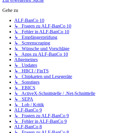
Zur erweiterten Suche
Gehe zu
ALF-BanCo 10
↳ Fragen zu ALF-BanCo 10
↳ Fehler in ALF-BanCo 10
↳ Empfängerprüfung
↳ Screenscraping
↳ Wünsche und Vorschläge
↳ Apps zu ALF-BanCo 10
Allgemeines
↳ Updates
↳ HBCI / FinTS
↳ Chipkarten und Lesegeräte
↳ Sonstiges
↳ EBICS
↳ ActiveX-Schnittstelle / .Net-Schnitttelle
↳ SEPA
↳ Lob / Kritik
ALF-BanCo 9
↳ Fragen zu ALF-BanCo 9
↳ Fehler in ALF-BanCo 9
ALF-BanCo 8
↳ Fragen zu ALF-BanCo 8