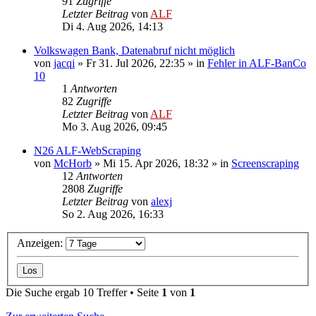
91
Zugriffe
Letzter Beitrag
von
ALF
Di 4. Aug 2026, 14:13
Volkswagen Bank, Datenabruf nicht möglich
von
jacqi
»
Fr 31. Jul 2026, 22:35
» in
Fehler in ALF-BanCo
10
1
Antworten
82
Zugriffe
Letzter Beitrag
von
ALF
Mo 3. Aug 2026, 09:45
N26 ALF-WebScraping
von
McHorb
»
Mi 15. Apr 2026, 18:32
» in
Screenscraping
12
Antworten
2808
Zugriffe
Letzter Beitrag
von
alexj
So 2. Aug 2026, 16:33
Anzeigen:
Die Suche ergab 10 Treffer • Seite
1
von
1