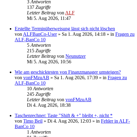
3
Antworten
137
Zugriffe
Letzter Beitrag
von
ALF
Mi 5. Aug 2026, 11:47
Erstellte Terminüberweisung lässt sich nicht löschen
von
ALFBanCo-User
»
Sa 1. Aug 2026, 14:18
» in
Fragen zu
ALF-BanCo 10
5
Antworten
215
Zugriffe
Letzter Beitrag
von
Neunutzer
Mi 5. Aug 2026, 10:56
Wie am geschicktesten von Finanzmanager umsteigen?
von
vonFMzuAB
»
Sa 1. Aug 2026, 17:39
» in
Fragen zu
ALF-BanCo 10
10
Antworten
245
Zugriffe
Letzter Beitrag
von
vonFMzuAB
Di 4. Aug 2026, 18:38
Taschenrechner: Taste "Shift & +" bleibt +, nicht *
von
Timo Beil
»
Di 4. Aug 2026, 12:03
» in
Fehler in ALF-
BanCo 10
1
Antworten