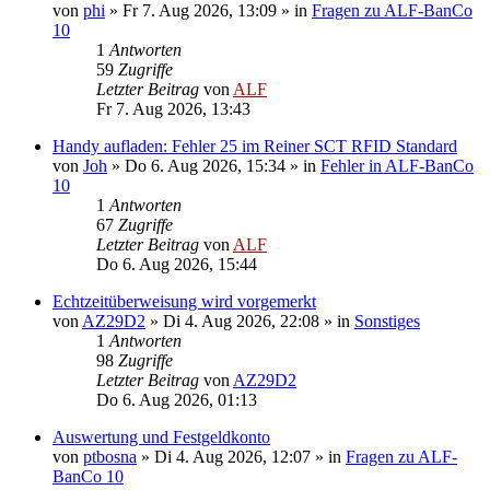
von
phi
»
Fr 7. Aug 2026, 13:09
» in
Fragen zu ALF-BanCo
10
1
Antworten
59
Zugriffe
Letzter Beitrag
von
ALF
Fr 7. Aug 2026, 13:43
Handy aufladen: Fehler 25 im Reiner SCT RFID Standard
von
Joh
»
Do 6. Aug 2026, 15:34
» in
Fehler in ALF-BanCo
10
1
Antworten
67
Zugriffe
Letzter Beitrag
von
ALF
Do 6. Aug 2026, 15:44
Echtzeitüberweisung wird vorgemerkt
von
AZ29D2
»
Di 4. Aug 2026, 22:08
» in
Sonstiges
1
Antworten
98
Zugriffe
Letzter Beitrag
von
AZ29D2
Do 6. Aug 2026, 01:13
Auswertung und Festgeldkonto
von
ptbosna
»
Di 4. Aug 2026, 12:07
» in
Fragen zu ALF-
BanCo 10